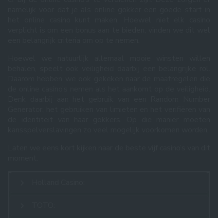
namelijk voor dat je als online gokker een goede start in
het online casino kunt maken. Hoewel niet elk casino
verplicht is om een bonus aan te bieden, vinden we dit wel
een belangrijk criteria om op te nemen.
Hoewel we natuurlijk allemaal mooie winsten willen
behalen, speelt ook veiligheid daarbij een belangrijke rol.
Daarom hebben we ook gekeken naar de maatregelen die
de online casino’s nemen als het aankomt op de veiligheid.
Denk daarbij aan het gebruik van een Random Number
Generator, het gebruiken van limieten en het verifiëren van
de identiteit van haar gokkers. Op die manier moeten
kansspelverslavingen zo veel mogelijk voorkomen worden.
Laten we eens kort kijken naar de beste vijf casino’s van dit
moment:
Holland Casino:
TOTO: