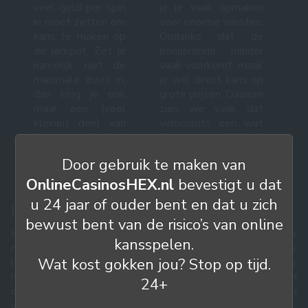
veel geld per spin
je je vaak opmaken
in moet zetten om
voor enorme winsten.
kans te maken op
Ondanks dat de
de jackpot. Zet je
bonusronde minder
namelijk niet de
vaak voorkomt, maak
maximale inzet in,
je wel direct kans op
dan krijg je ook
grote prijzen. Daarom
maar een (veel
zien we vaak dat
kleiner) deel van
videoslots een wat
de jackpot
hogere volatiliteit
uitgekeerd als je in
hebben dan andere
Door gebruik te maken van
de prijzen valt.
gokkasten.
OnlineCasinosHEX.nl
bevestigt u dat
u 24 jaar of ouder bent en dat u zich
HOE SPEEL JE SLOTS VOOR ECHT GELD?
bewust bent van de risico’s van online
Het spelen van slot machines doen we als gokkers
kansspelen.
natuurlijk erg graag. Voor beginners kan het echter een stuk
Wat kost gokken jou? Stop op tijd.
lastiger zijn om op gokkasten te spelen, zeker wanneer
het aantal features toeneemt. Waar men vroeger begon
24+
met simpele fruitkasten, zijn er tegenwoordig gokkasten
waarbij er allerlei bonusfeatures, gratis spins, Wild-