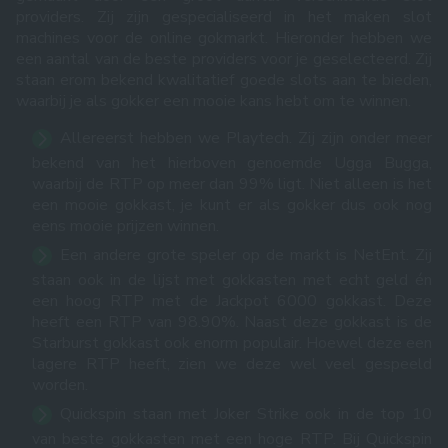
providers. Zij zijn gespecialiseerd in het maken slot
machines voor de online gokmarkt. Hieronder hebben we
een aantal van de beste providers voor je geselecteerd. Zij
staan erom bekend kwalitatief goede slots aan te bieden,
waarbij je als gokker een mooie kans hebt om te winnen.
Allereerst hebben we Playtech. Zij zijn onder meer
bekend van het hierboven genoemde Ugga Bugga,
waarbij de RTP op meer dan 99% ligt. Niet alleen is het
een mooie gokkast, je kunt er als gokker dus ook nog
eens mooie prijzen winnen.
Een andere grote speler op de markt is NetEnt. Zij
staan ook in de lijst met gokkasten met echt geld én
een hoog RTP met de Jackpot 6000 gokkast. Deze
heeft een RTP van 98.90%. Naast deze gokkast is de
Starburst gokkast ook enorm populair. Hoewel deze een
lagere RTP heeft, zien we deze wel veel gespeeld
worden.
Quickspin staan met Joker Strike ook in de top 10
van beste gokkasten met een hoge RTP. Bij Quickspin