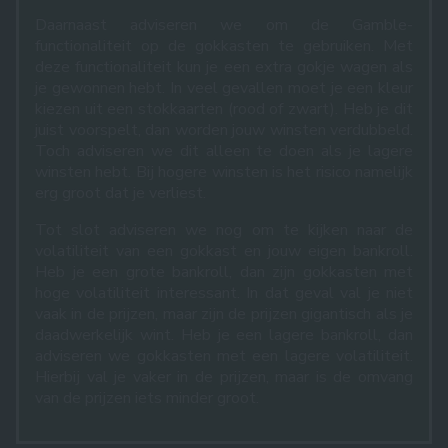
Daarnaast adviseren we om de Gamble-
functionaliteit op de gokkasten te gebruiken. Met
deze functionaliteit kun je een extra gokje wagen als
je gewonnen hebt. In veel gevallen moet je een kleur
kiezen uit een stokkaarten (rood of zwart). Heb je dit
juist voorspelt, dan worden jouw winsten verdubbeld.
Toch adviseren we dit alleen te doen als je lagere
winsten hebt. Bij hogere winsten is het risico namelijk
erg groot dat je verliest.
Tot slot adviseren we nog om te kijken naar de
volatiliteit van een gokkast en jouw eigen bankroll.
Heb je een grote bankroll, dan zijn gokkasten met
hoge volatiliteit interessant. In dat geval val je niet
vaak in de prijzen, maar zijn de prijzen gigantisch als je
daadwerkelijk wint. Heb je een lagere bankroll, dan
adviseren we gokkasten met een lagere volatiliteit.
Hierbij val je vaker in de prijzen, maar is de omvang
van de prijzen iets minder groot.