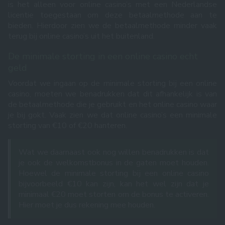
is het alleen voor online casino’s met een Nederlandse
licentie toegestaan om deze betaalmethode aan te
bieden. Hierdoor zien we de betaalmethode minder vaak
terug bij online casino’s uit het buitenland.
De minimale storting in een online casino echt
geld
Voordat we ingaan op de minimale storting bij een online
casino, moeten we benadrukken dat dit afhankelijk is van
de betaalmethode die je gebruikt en het online casino waar
je bij gokt. Vaak zien we dat online casino’s een minimale
storting van €10 of €20 hanteren.
Wat we daarnaast ook nog willen benadrukken is dat
je ook de welkomstbonus in de gaten moet houden.
Hoewel de minimale storting bij een online casino
bijvoorbeeld €10 kan zijn, kan het wel zijn dat je
minimaal €20 moet storten om de bonus te activeren.
Hier moet je dus rekening mee houden.