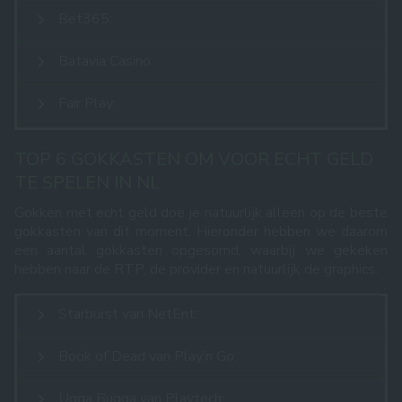
Bet365:
Batavia Casino:
Fair Play:
TOP 6 GOKKASTEN OM VOOR ECHT GELD
TE SPELEN IN NL
Gokken met echt geld doe je natuurlijk alleen op de beste
gokkasten van dit moment. Hieronder hebben we daarom
een aantal gokkasten opgesomd, waarbij we gekeken
hebben naar de RTP, de provider en natuurlijk de graphics.
Starburst van NetEnt:
Book of Dead van Play’n Go:
Ugga Bugga van Playtech: