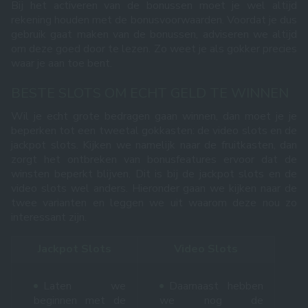
Bij het activeren van de bonussen moet je wel altijd
rekening houden met de bonusvoorwaarden. Voordat je dus
gebruik gaat maken van de bonussen, adviseren we altijd
om deze goed door te lezen. Zo weet je als gokker precies
waar je aan toe bent.
BESTE SLOTS OM ECHT GELD TE WINNEN
Wil je echt grote bedragen gaan winnen, dan moet je je
beperken tot een tweetal gokkasten: de video slots en de
jackpot slots. Kijken we namelijk naar de fruitkasten, dan
zorgt het ontbreken van bonusfeatures ervoor dat de
winsten beperkt blijven. Dit is bij de jackpot slots en de
video slots wel anders. Hieronder gaan we kijken naar de
twee varianten en leggen we uit waarom deze nou zo
interessant zijn.
Jackpot Slots
Video Slots
Laten we
Daarnaast hebben
beginnen met de
we nog de