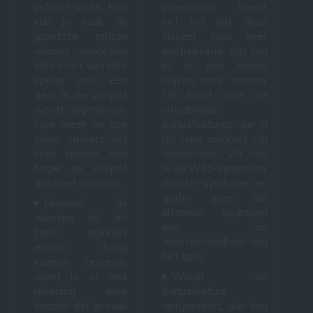
jackpot slots. Hier
videoslots. Naast
kun je vaak de
het feit dat deze
grootste prijzen
visueel vaak heel
winnen, aangezien
aantrekkelijk zijn, kun
elke inzet van elke
je er ook mooie
speler voor een
prijzen mee winnen.
deel in de jackpot
Dit komt door de
wordt opgenomen.
uitgebreide
Hoe meer en hoe
bonusfeatures die in
vaker spelers het
dit type gokkast zijn
spel spelen, hoe
opgenomen. Zo heb
hoger de jackpot
je de Wild-symbolen,
dus gaat oplopen.
Scatter-symbolen en
gratis spins die
Hoewel de
allemaal bijdragen
winsten bij dit
aan de
type gokkast
winstgevendheid van
enorm hoog
het spel.
kunnen oplopen,
moet je er wel
Wordt de
rekening mee
bonusfeature
houden dat je vaak
ontgrendelt, dan kun