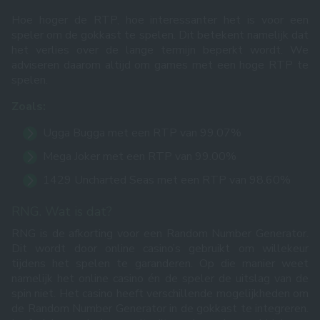
Hoe hoger de RTP, hoe interessanter het is voor een
speler om de gokkast te spelen. Dit betekent namelijk dat
het verlies over de lange termijn beperkt wordt. We
adviseren daarom altijd om games met een hoge RTP te
spelen.
Zoals:
Ugga Bugga met een RTP van 99.07%
Mega Joker met een RTP van 99.00%
1429 Uncharted Seas met een RTP van 98.60%
RNG. Wat is dat?
RNG is de afkorting voor een Random Number Generator.
Dit wordt door online casino’s gebruikt om willekeur
tijdens het spelen te garanderen. Op die manier weet
namelijk het online casino én de speler de uitslag van de
spin niet. Het casino heeft verschillende mogelijkheden om
de Random Number Generator in de gokkast te integreren.