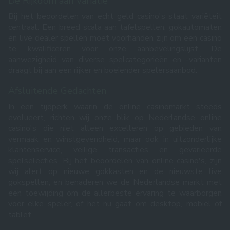
De Rijkdom aan Variatie
Bij het beoordelen van echt geld casino's staat variëteit
centraal. Een breed scala aan tafelspellen, gokautomaten
en live dealer spellen moet voorhanden zijn om een casino
te kwalificeren voor onze aanbevelingslijst. De
aanwezigheid van diverse spelcategorieën en -varianten
draagt bij aan een rijker en boeiender spelersaanbod.
Afsluitende Gedachten
In een tijdperk waarin de online casinomarkt steeds
evolueert, richten wij onze blik op Nederlandse online
casino's die niet alleen excelleren op gebieden van
vermaak en winstgevendheid, maar ook in uitzonderlijke
klantenservice, veilige transacties en gevarieerde
spelselecties. Bij het beoordelen van online casino's, zijn
wij alert op nieuwe gokkasten en de nieuwste live
gokspellen, en benaderen we de Nederlandse markt met
een toewijding om de allerbeste ervaring te waarborgen
voor elke speler, of het nu gaat om desktop, mobiel of
tablet.