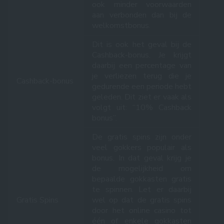
ook minder voorwaarden
aan verbonden dan bij de
welkomstbonus.
Dit is ook het geval bij de
Cashback-bonus. Je krijgt
daarbij een percentage van
je verliezen terug die je
Cashback-bonus
gedurende een periode hebt
geleden. Dit ziet er vaak als
volgt uit: “10% Cashback
bonus”.
De gratis spins zijn onder
veel gokkers populair als
bonus. In dat geval krijg je
de mogelijkheid om
bepaalde gokkasten gratis
te spinnen. Let er daarbij
Gratis Spins
wel op dat de gratis spins
door het online casino tot
één of enkele gokkasten