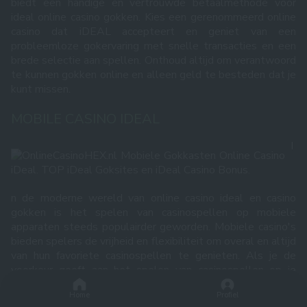
biedt een handige en vertrouwde betaalmethode voor
ideal online casino gokken. Kies een gerenommeerd online
casino dat iDEAL accepteert en geniet van een
probleemloze gokervaring met snelle transacties en een
brede selectie aan spellen. Onthoud altijd om verantwoord
te kunnen gokken online en alleen geld te besteden dat je
kunt missen.
MOBILE CASINO IDEAL
I
n de moderne wereld van online casino ideal en casino
gokken is het spelen van casinospellen op mobiele
apparaten steeds populairder geworden. Mobiele casino's
bieden spelers de vrijheid en flexibiliteit om overal en altijd
van hun favoriete casinospellen te genieten. Als je de
voorkeur geeft aan het spelen van casinospellen op je
smartphone of tablet en ook gebruik wilt maken van
Home
Profiel
iDEAL als betaalmethode, dan zijn er diverse