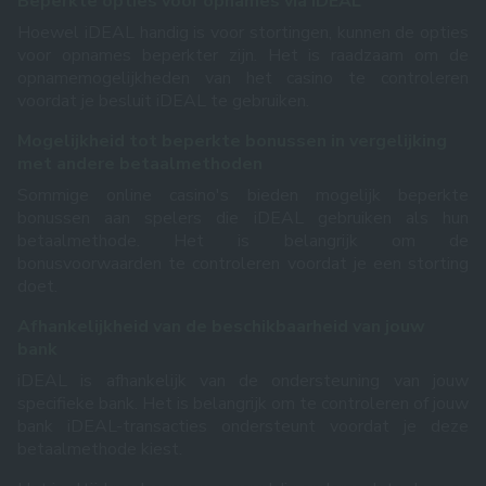
Beperkte opties voor opnames via iDEAL
Hoewel iDEAL handig is voor stortingen, kunnen de opties
voor opnames beperkter zijn. Het is raadzaam om de
opnamemogelijkheden van het casino te controleren
voordat je besluit iDEAL te gebruiken.
Mogelijkheid tot beperkte bonussen in vergelijking
met andere betaalmethoden
Sommige online casino's bieden mogelijk beperkte
bonussen aan spelers die iDEAL gebruiken als hun
betaalmethode. Het is belangrijk om de
bonusvoorwaarden te controleren voordat je een storting
doet.
Afhankelijkheid van de beschikbaarheid van jouw
bank
iDEAL is afhankelijk van de ondersteuning van jouw
specifieke bank. Het is belangrijk om te controleren of jouw
bank iDEAL-transacties ondersteunt voordat je deze
betaalmethode kiest.