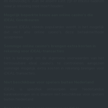
en eenvoudig is. Aan de andere kant zijn er enkele nadelen
waar je rekening mee moet houden:
Mogelijk beperkte keuze aan online casino's die
iDEAL Goedkeuren
Hoewel iDEAL steeds populairder wordt, is het mogelijk
dat niet alle online casino's deze betaalmethode
accepteren.
Sommige online casino's brengen extra kosten in
rekening voor iDEAL-transacties
Het is belangrijk om de algemene voorwaarden van het
betrouwbare ideal casino's te controleren, aangezien
sommige mogelijk extra kosten in rekening brengen voor
iDEAL-transacties.
Niet beschikbaar voor spelers buiten Nederland
iDEAL is specifiek ontworpen voor Nederlandse
bankrekeningen en is daarom niet beschikbaar voor spelers
buiten Nederland.