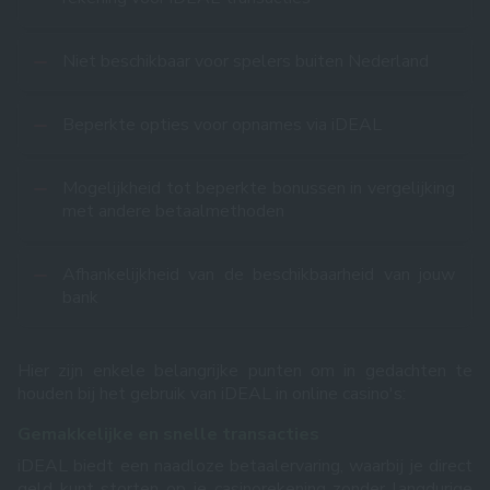
Niet beschikbaar voor spelers buiten Nederland
Beperkte opties voor opnames via iDEAL
Mogelijkheid tot beperkte bonussen in vergelijking
met andere betaalmethoden
Afhankelijkheid van de beschikbaarheid van jouw
bank
Hier zijn enkele belangrijke punten om in gedachten te
houden bij het gebruik van iDEAL in online casino's:
Gemakkelijke en snelle transacties
iDEAL biedt een naadloze betaalervaring, waarbij je direct
geld kunt storten op je casinorekening zonder langdurige