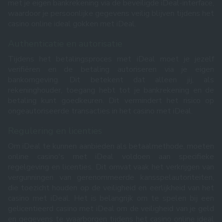
met je eigen bankrekening via de beveiligde iDeal-interface,
waardoor je persoonlijke gegevens veilig blijven tijdens het
casino online ideal gokken met iDeal.
Authenticatie en autorisatie
Tijdens het betalingsproces met iDeal moet je jezelf
verifiëren en de betaling autoriseren via je eigen
bankomgeving. Dit betekent dat alleen jij, als
rekeninghouder, toegang hebt tot je bankrekening en de
betaling kunt goedkeuren. Dit vermindert het risico op
ongeautoriseerde transacties in het casino met iDeal.
Regulering en licenties
Om iDeal te kunnen aanbieden als betaalmethode, moeten
online casino's met iDeal voldoen aan specifieke
regelgeving en licenties. Dit omvat vaak het verkrijgen van
vergunningen van gerenommeerde kansspelautoriteiten,
die toezicht houden op de veiligheid en eerlijkheid van het
casino met iDeal. Het is belangrijk om te spelen bij een
gelicentieerd casino met iDeal om de veiligheid van je geld
en gegevens te waarborgen tijdens het casino online ideal