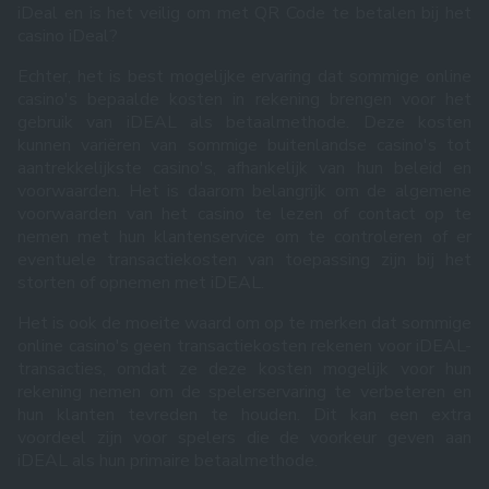
Echter, het is best mogelijke ervaring dat sommige online
casino's bepaalde kosten in rekening brengen voor het
gebruik van iDEAL als betaalmethode. Deze kosten
kunnen variëren van sommige buitenlandse casino's tot
aantrekkelijkste casino's, afhankelijk van hun beleid en
voorwaarden. Het is daarom belangrijk om de algemene
voorwaarden van het casino te lezen of contact op te
nemen met hun klantenservice om te controleren of er
eventuele transactiekosten van toepassing zijn bij het
storten of opnemen met iDEAL.
Het is ook de moeite waard om op te merken dat sommige
online casino's geen transactiekosten rekenen voor iDEAL-
transacties, omdat ze deze kosten mogelijk voor hun
rekening nemen om de spelerservaring te verbeteren en
hun klanten tevreden te houden. Dit kan een extra
voordeel zijn voor spelers die de voorkeur geven aan
iDEAL als hun primaire betaalmethode.