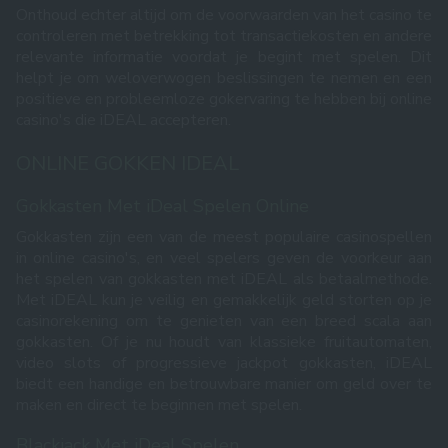
Onthoud echter altijd om de voorwaarden van het casino te
controleren met betrekking tot transactiekosten en andere
relevante informatie voordat je begint met spelen. Dit
helpt je om weloverwogen beslissingen te nemen en een
positieve en probleemloze gokervaring te hebben bij online
casino's die iDEAL accepteren.
ONLINE GOKKEN IDEAL
Gokkasten Met iDeal Spelen Online
Gokkasten zijn een van de meest populaire casinospellen
in online casino's, en veel spelers geven de voorkeur aan
het spelen van gokkasten met iDEAL als betaalmethode.
Met iDEAL kun je veilig en gemakkelijk geld storten op je
casinorekening om te genieten van een breed scala aan
gokkasten. Of je nu houdt van klassieke fruitautomaten,
video slots of progressieve jackpot gokkasten, iDEAL
biedt een handige en betrouwbare manier om geld over te
maken en direct te beginnen met spelen.
Blackjack Met iDeal Spelen