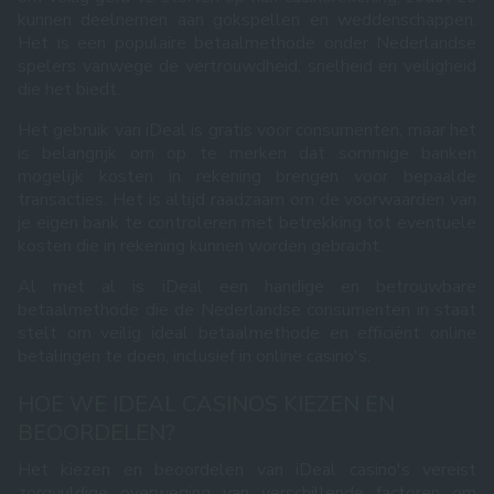
kunnen deelnemen aan gokspellen en weddenschappen.
Het is een populaire betaalmethode onder Nederlandse
spelers vanwege de vertrouwdheid, snelheid en veiligheid
die het biedt.
Het gebruik van iDeal is gratis voor consumenten, maar het
is belangrijk om op te merken dat sommige banken
mogelijk kosten in rekening brengen voor bepaalde
transacties. Het is altijd raadzaam om de voorwaarden van
je eigen bank te controleren met betrekking tot eventuele
kosten die in rekening kunnen worden gebracht.
Al met al is iDeal een handige en betrouwbare
betaalmethode die de Nederlandse consumenten in staat
stelt om veilig ideal betaalmethode en efficiënt online
betalingen te doen, inclusief in online casino's.
HOE WE IDEAL CASINOS KIEZEN EN
BEOORDELEN?
Het kiezen en beoordelen van iDeal casino's vereist
zorgvuldige overweging van verschillende factoren om