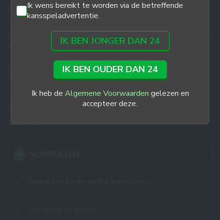
Ik wens bereikt te worden via de betreffende
betrouwbaar casino zal transparant zijn en bereid zijn om je
kansspeladvertentie.
vragen te beantwoorden.
Door rekening te houden met deze punten en te spelen bij
IK BEN JONGER DAN 24
een gerenommeerd online casino, kun je genieten van de
veiligheid en gemak die iDeal biedt bij het online blackjack
gokken. Onthoud altijd dat verantwoord spelen en het
IK BEN OUDER DAN 24
stellen van limieten aan je speeltijd en budget van groot
belang zijn voor een positieve en plezierige gokervaring.
Ik heb de
Algemene Voorwaarden
gelezen en
accepteer deze.
VOOR- EN NADELEN VAN GOKKEN MET
IDEAL
VOORDELEN:
Gemakkelijke en snelle transacties
Veiligheid en privacy