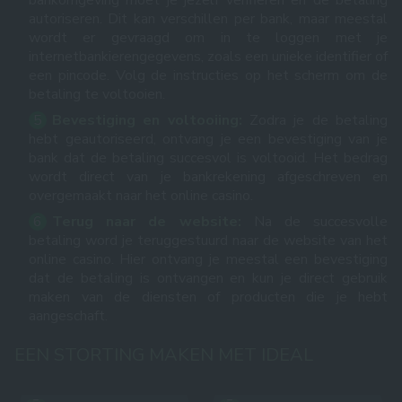
bankomgeving moet je jezelf verifiëren en de betaling
autoriseren. Dit kan verschillen per bank, maar meestal
wordt er gevraagd om in te loggen met je
internetbankierengegevens, zoals een unieke identifier of
een pincode. Volg de instructies op het scherm om de
betaling te voltooien.
Bevestiging en voltooiing:
Zodra je de betaling
hebt geautoriseerd, ontvang je een bevestiging van je
bank dat de betaling succesvol is voltooid. Het bedrag
wordt direct van je bankrekening afgeschreven en
overgemaakt naar het online casino.
Terug naar de website:
Na de succesvolle
betaling word je teruggestuurd naar de website van het
online casino. Hier ontvang je meestal een bevestiging
dat de betaling is ontvangen en kun je direct gebruik
maken van de diensten of producten die je hebt
aangeschaft.
EEN STORTING MAKEN MET IDEAL