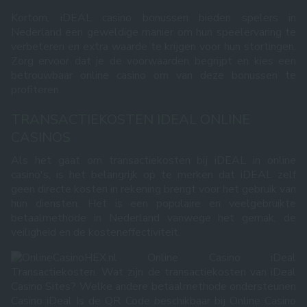
Kortom, iDEAL casino bonussen bieden spelers in
Nederland een geweldige manier om hun speelervaring te
verbeteren en extra waarde te krijgen voor hun stortingen.
Zorg ervoor dat je de voorwaarden begrijpt en kies een
betrouwbaar online casino om van deze bonussen te
profiteren.
TRANSACTIEKOSTEN IDEAL ONLINE
CASINOS
Als het gaat om transactiekosten bij iDEAL in online
casino's, is het belangrijk op te merken dat iDEAL zelf
geen directe kosten in rekening brengt voor het gebruik van
hun diensten. Het is een populaire en veelgebruikte
betaalmethode in Nederland vanwege het gemak, de
veiligheid en de kosteneffectiviteit.