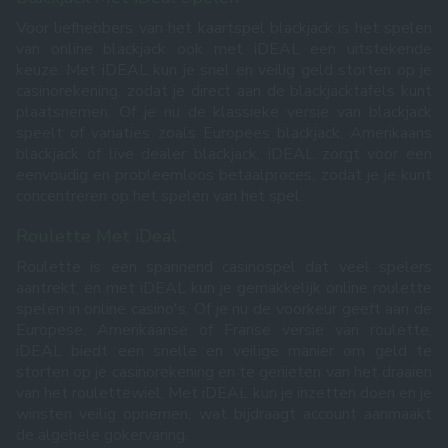
Voor liefhebbers van het kaartspel blackjack is het spelen
van online blackjack ook met iDEAL een uitstekende
keuze. Met iDEAL kun je snel en veilig geld storten op je
casinorekening, zodat je direct aan de blackjacktafels kunt
plaatsnemen. Of je nu de klassieke versie van blackjack
speelt of variaties zoals Europees blackjack, Amerikaans
blackjack of live dealer blackjack, iDEAL zorgt voor een
eenvoudig en probleemloos betaalproces, zodat je je kunt
concentreren op het spelen van het spel.
Roulette Met iDeal
Roulette is een spannend casinospel dat veel spelers
aantrekt, en met iDEAL kun je gemakkelijk online roulette
spelen in online casino's. Of je nu de voorkeur geeft aan de
Europese, Amerikaanse of Franse versie van roulette,
iDEAL biedt een snelle en veilige manier om geld te
storten op je casinorekening en te genieten van het draaien
van het roulettewiel. Met iDEAL kun je inzetten doen en je
winsten veilig opnemen, wat bijdraagt account aanmaakt
de algehele gokervaring.