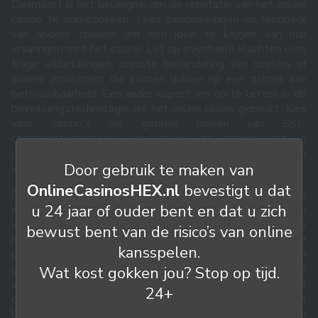
Daarnaast is het belangrijk om de reputatie van het online
casino te onderzoeken. Lees beoordelingen en feedback
van andere spelers om een idee te krijgen van hun
ervaringen met het casino. Let op eventuele klachten over
trage uitbetalingen, onjuiste behandeling van spelers of
andere problemen die kunnen duiden op een gebrek aan
betrouwbaarheid. Een ander aspect om op te letten is de
beveiligingstechnologie die het online casino gebruikt. Kies
voor casino's die gebruik maken van SSL-
coderingstechnologie om ervoor te zorgen dat je
persoonlijke en financiële gegevens veilig worden
Door gebruik te maken van
verzonden en opgeslagen.
OnlineCasinosHEX.nl
bevestigt u dat
Daarnaast is het raadzaam om de algemene voorwaarden
u 24 jaar of ouder bent en dat u zich
en het privacybeleid van het online casino ideal te lezen
voordat je begint met spelen. Zorg ervoor dat je op de
bewust bent van de risico’s van online
hoogte bent van hoe het casino omgaat met je
kansspelen.
persoonlijke gegevens en of deze al dan niet worden
gedeeld met derden. Tot slot, als je twijfels hebt over de
Wat kost gokken jou? Stop op tijd.
veiligheid van een online casino met iDeal, kun je contact
24+
opnemen met hun klantenservice en vragen stellen met
betrekking tot hun veiligheidsmaatregelen. Een