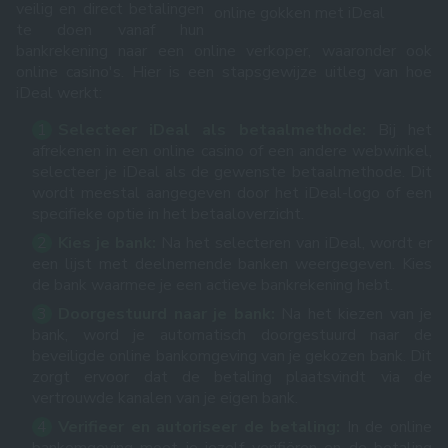
veilig en direct betalingen
te doen vanaf hun
bankrekening naar een online verkoper, waaronder ook
online casino's. Hier is een stapsgewijze uitleg van hoe
iDeal werkt:
Selecteer iDeal als betaalmethode:
Bij het
afrekenen in een online casino of een andere webwinkel,
selecteer je iDeal als de gewenste betaalmethode. Dit
wordt meestal aangegeven door het iDeal-logo of een
specifieke optie in het betaaloverzicht.
Kies je bank:
Na het selecteren van iDeal, wordt er
een lijst met deelnemende banken weergegeven. Kies
de bank waarmee je een actieve bankrekening hebt.
Doorgestuurd naar je bank:
Na het kiezen van je
bank, word je automatisch doorgestuurd naar de
beveiligde online bankomgeving van je gekozen bank. Dit
zorgt ervoor dat de betaling plaatsvindt via de
vertrouwde kanalen van je eigen bank.
Verifieer en autoriseer de betaling:
In de online