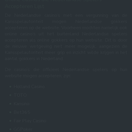
Accepteren Lijst
De Nederlandse casino’s met een vergunning van de
Kansspelautoriteit mogen Nederlandse gokkers
accepteren op de website. Voorheen mochten namelijk ook
online casino’s uit het buitenland Nederlandse spelers
accepteren als online gokkers op hun website. Dit is door
de nieuwe wetgeving niet meer mogelijk, aangezien de
Kansspelautoriteit meer grip en inzicht wilde krijgen in het
aantal gokkers in Nederland.
De casino’s die officieel Nederlandse spelers op hun
website mogen accepteren, zijn:
Holland Casino
TOTO
Kansino
Bet365
Fair Play Casino
GGPoker