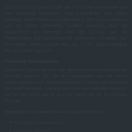
Natuurlijk is de populariteit van het online casino voor ons
een belangrijk speerpunt. Hoe populairder een casino
namelijk wordt, hoe belangrijker het is dat nieuwe gokkers
van de juiste informatie worden voorzien. Aan de
populariteit is natuurlijk ook de licentie van de
Nederlandse Kansspelautoriteit verbonden. Ondanks dat
een casino enorm populair kan zijn, is het altijd belangrijk
dat deze ook legaal is.
Promotie Voorwaarden
Daarnaast kijken we ook naar de promotievoorwaarden die
gebruikt worden. Dit zijn de voorwaarden van het online
casino waar je voor, tijdens en na het claimen van de bonus
aan moet voldoen. Zodra je aan deze voorwaarden voldoet,
kun je het geld van je account halen en op je rekening
storten.
Belangrijke voorwaarden waar we op letten zijn:
Rondspeelvoorwaarden;
Minimale storting;