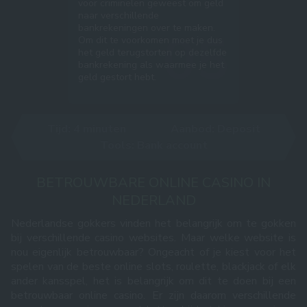
voor criminelen geweest om geld
naar verschillende
bankrekeningen over te maken.
Om dit te voorkomen moet je dus
het geld terugstorten op dezelfde
bankrekening als waarmee je het
geld gestort hebt.
Tijd: 4 minuten
Aanbod:
Deposit
Tools:
Bank account
BETROUWBARE ONLINE CASINO IN
NEDERLAND
Nederlandse gokkers vinden het belangrijk om te gokken
bij verschillende casino websites. Maar welke website is
nou eigenlijk betrouwbaar? Ongeacht of je kiest voor het
spelen van de beste online slots, roulette, blackjack of elk
ander kansspel, het is belangrijk om dit te doen bij een
betrouwbaar online casino. Er zijn daarom verschillende