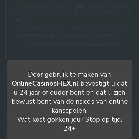
Geldzaken – Kan je veilig betalen, hoe snel
wordt er uitbetaald en welke betaalmethodes zijn
er?
Kwaliteit – Hoe steken de site en/of het
platform in elkaar en is het aanbod kwalitatief?
Bonussen – Profiteer je van bepaalde extra’s?
Elk casino wordt op basis van de bovenstaande punten
getoetst, en naargelang het resultaat wordt er een score
Door gebruik te maken van
toegekend.
OnlineCasinosHEX.nl
bevestigt u dat
u 24 jaar of ouder bent en dat u zich
HOE KIES JE HET BESTE ONLINE CASINO
NEDERLAND
bewust bent van de risico’s van online
kansspelen.
Het kiezen van het beste online casino Nederland is van
cruciaal belang om je te verzekeren van de beste
Wat kost gokken jou? Stop op tijd.
spelervaring. Met onze betrouwbare online casino reviews
24+
lees je alles over de Nederlandse online casino’s, waardoor
je zelf een keuze kunt maken voor het beste online casino