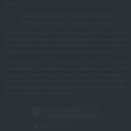
geld.
VAN KIEZEN TOT SPELEN IN EEN
BETROUWBAAR ONLINE CASINO
Er zijn tegenwoordig zoveel online casino’s te vinden, dat
het moeilijk is om een casino te kiezen dat meteen bij je
past. Elk casino heeft namelijk haar eigen voor- en nadelen,
waarbij het maar afwachten is of deze bij je passen.
Gelukkig hebben wij de oplossing voor je! Met dit
overzichtelijke stappenplan kies je altijd een casino uit dat
bij je past en dat aan je wensen voldoet. Het aanmaken
van een account bij meerdere casino’s is vanaf nú verleden
tijd. Met dit stappenplan maak jij de juiste keuze en geniet
je van jouw favoriete kansspelen!
BETROUWBARE
ONLINE CASINO KIEZEN