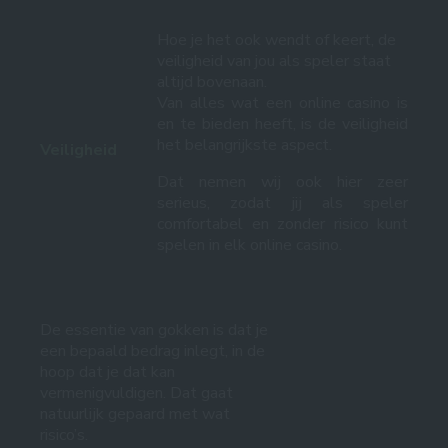
Hoe je het ook wendt of keert, de
veiligheid van jou als speler staat
altijd bovenaan.
Van alles wat een online casino is
en te bieden heeft, is de veiligheid
het belangrijkste aspect.
Veiligheid
Dat nemen wij ook hier zeer
serieus, zodat jij als speler
comfortabel en zonder risico kunt
spelen in elk online casino.
De essentie van gokken is dat je
een bepaald bedrag inlegt, in de
hoop dat je dat kan
vermenigvuldigen. Dat gaat
natuurlijk gepaard met wat
risico’s.