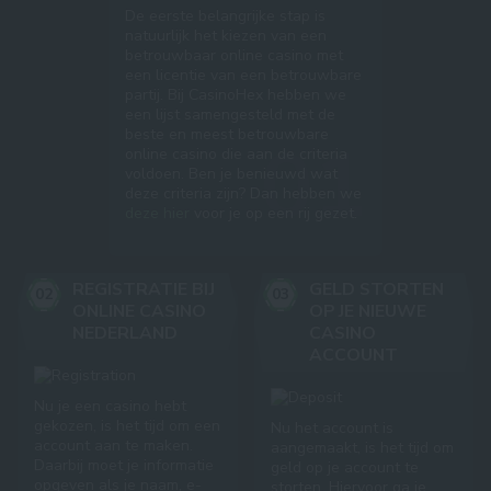
De eerste belangrijke stap is
natuurlijk het kiezen van een
betrouwbaar online casino met
een licentie van een betrouwbare
partij. Bij CasinoHex hebben we
een lijst samengesteld met de
beste en meest betrouwbare
online casino die aan de criteria
voldoen. Ben je benieuwd wat
deze criteria zijn? Dan hebben we
deze hier
voor je op een rij gezet.
REGISTRATIE BIJ
GELD STORTEN
ONLINE CASINO
OP JE NIEUWE
NEDERLAND
CASINO
ACCOUNT
Nu je een casino hebt
gekozen, is het tijd om een
Nu het account is
account aan te maken.
aangemaakt, is het tijd om
Daarbij moet je informatie
geld op je account te
opgeven als je naam, e-
storten. Hiervoor ga je