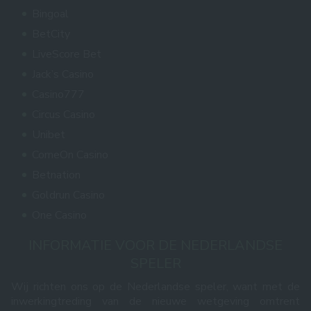
Bingoal
BetCity
LiveScore Bet
Jack’s Casino
Casino777
Circus Casino
Unibet
ComeOn Casino
Betnation
Goldrun Casino
One Casino
INFORMATIE VOOR DE NEDERLANDSE
SPELER
Wij richten ons op de Nederlandse speler, want met de
inwerkingtreding van de nieuwe wetgeving omtrent