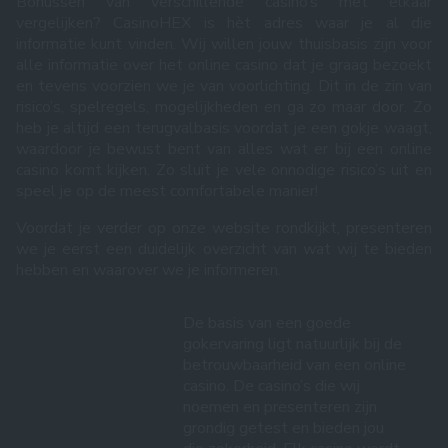
Bonussen van verschillende casino’s met elkaar
vergelijken? CasinoHEX is hèt adres waar je al die
informatie kunt vinden. Wij willen jouw thuisbasis zijn voor
alle informatie over het online casino dat je graag bezoekt
en tevens voorzien we je van voorlichting. Dit in de zin van
risico’s, spelregels, mogelijkheden en ga zo maar door. Zo
heb je altijd een terugvalbasis voordat je een gokje waagt,
waardoor je bewust bent van alles wat er bij een online
casino komt kijken. Zo sluit je vele onnodige risico’s uit en
speel je op de meest comfortabele manier!
Voordat je verder op onze website rondkijkt, presenteren
we je eerst een duidelijk overzicht van wat wij te bieden
hebben en waarover we je informeren.
De basis van een goede
gokervaring ligt natuurlijk bij de
betrouwbaarheid van een online
casino. De casino’s die wij
noemen en presenteren zijn
grondig getest en bieden jou