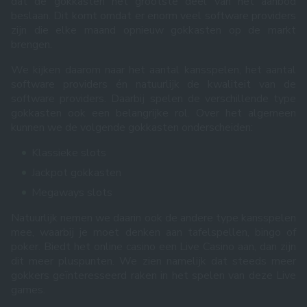
dat de gokkasten het grootste deel van het aanbod
beslaan. Dit komt omdat er enorm veel software providers
zijn die elke maand opnieuw gokkasten op de markt
brengen.
We kijken daarom naar het aantal kansspelen, het aantal
software providers én natuurlijk de kwaliteit van de
software providers. Daarbij spelen de verschillende type
gokkasten ook een belangrijke rol. Over het algemeen
kunnen we de volgende gokkasten onderscheiden:
Klassieke slots
Jackpot gokkasten
Megaways slots
Natuurlijk nemen we daarin ook de andere type kansspelen
mee, waarbij je moet denken aan tafelspellen, bingo of
poker. Biedt het online casino een Live Casino aan, dan zijn
dit meer pluspunten. We zien namelijk dat steeds meer
gokkers geïnteresseerd raken in het spelen van deze Live
games.