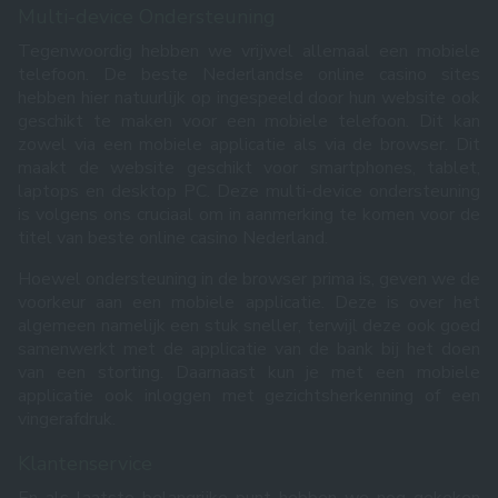
Multi-device Ondersteuning
Tegenwoordig hebben we vrijwel allemaal een mobiele
telefoon. De beste Nederlandse online casino sites
hebben hier natuurlijk op ingespeeld door hun website ook
geschikt te maken voor een mobiele telefoon. Dit kan
zowel via een mobiele applicatie als via de browser. Dit
maakt de website geschikt voor smartphones, tablet,
laptops en desktop PC. Deze multi-device ondersteuning
is volgens ons cruciaal om in aanmerking te komen voor de
titel van beste online casino Nederland.
Hoewel ondersteuning in de browser prima is, geven we de
voorkeur aan een mobiele applicatie. Deze is over het
algemeen namelijk een stuk sneller, terwijl deze ook goed
samenwerkt met de applicatie van de bank bij het doen
van een storting. Daarnaast kun je met een mobiele
applicatie ook inloggen met gezichtsherkenning of een
vingerafdruk.
Klantenservice