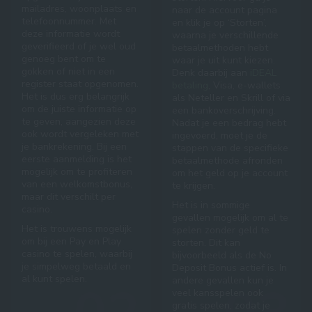
mailadres, woonplaats en
naar de account pagina
telefoonnummer. Met
en klik je op ‘Storten’,
deze informatie wordt
waarna je verschillende
geverifieerd of je wel oud
betaalmethoden hebt
genoeg bent om te
waar je uit kunt kiezen.
gokken of niet in een
Denk daarbij aan
iDEAL
register staat opgenomen.
betaling
, Visa, e-wallets
Het is dus erg belangrijk
als Neteller en Skrill of via
om de juiste informatie op
een bankoverschrijving.
te geven, aangezien deze
Nadat je een bedrag hebt
ook wordt vergeleken met
ingevoerd, moet je de
je bankrekening. Bij een
stappen van de specifieke
eerste aanmelding is het
betaalmethode afronden
mogelijk om te profiteren
om het geld op je account
van een welkomstbonus,
te krijgen.
maar dit verschilt per
Het is in sommige
casino.
gevallen mogelijk om al te
Het is trouwens mogelijk
spelen zonder geld te
om bij een Pay en Play
storten. Dit kan
casino te spelen, waarbij
bijvoorbeeld als de No
je simpelweg betaald en
Deposit Bonus actief is. In
al kunt spelen.
andere gevallen kun je
veel kansspelen ook
gratis spelen, zodat je