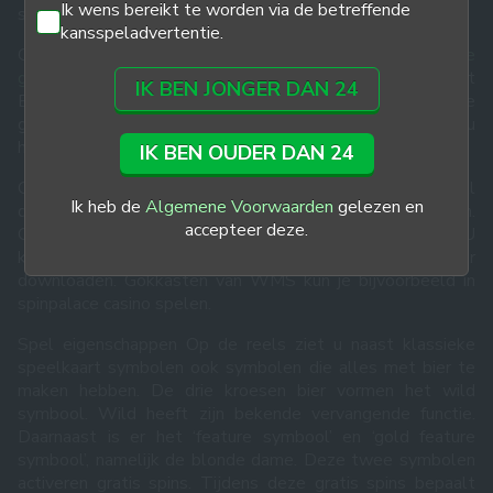
Ik wens bereikt te worden via de betreffende
spins. Speel de Bier Haus gokkast gratis.
kansspeladvertentie.
Gokautomaat type Dit spel behoort tot de
nieuwste
gokkasten
. Met 5 reels en bewegende plaatjes behoort
IK BEN JONGER DAN 24
Bier Haus tot de video gokkasten. U kunt deze en andere
gratis video slots online voor fun spelen. Wij verwijzen u
hiervoor ook naar de lijst onder aan de pagina.
IK BEN OUDER DAN 24
Ontwikkelaar De e-game ontwikkelaar WMS maakt al
Ik heb de
Algemene Voorwaarden
gelezen en
decennia lang kwalitatief hoogwaardige casino spellen.
accepteer deze.
Ook Bier Haus zal indruk maken met zijn mooie interface. U
kunt WMS casino gokkasten online spelen zonder
downloaden. Gokkasten van WMS kun je bijvoorbeeld in
spinpalace casino spelen.
Spel eigenschappen Op de reels ziet u naast klassieke
speelkaart symbolen ook symbolen die alles met bier te
maken hebben. De drie kroesen bier vormen het wild
symbool. Wild heeft zijn bekende vervangende functie.
Daarnaast is er het ‘feature symbool’ en ‘gold feature
symbool’, namelijk de blonde dame. Deze twee symbolen
activeren gratis spins. Tijdens deze gratis spins bepaalt