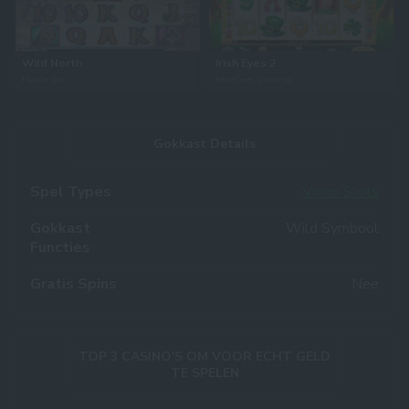
Wild North
Irish Eyes 2
Play'n Go
NextGen Gaming
Gokkast Details
Spel Types
Video Slots
Gokkast
Wild Symbool
Functies
Gratis Spins
Nee
TOP 3 CASINO'S OM VOOR ECHT GELD
TE SPELEN