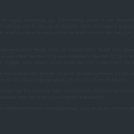
de regels eenvoudig zijn. Een balletje wordt in een draaiend
iel zijn ook te zien op de roulette tafel. Het vakje 0 is groe
fel plaatsen door te voorspellen op welk nummer het balletje z
derverdeeld in ‘inside bets’ en ‘outside bets’. Inside bets ge
 op een enkel nummer of op een combinatie daarvan. Er zijn 6 v
 straight, split, street, corner en de line. Het is risicovoller om 
ze inzetten worden gedaan op grote groepen getallen. Zo kan 
en (1 t/m 18) of hoge getallen (19 t/m 36) of een dozijn bet.
iches zijn. Per roulette tafel verschillen de minimale en maximal
croupier zegt dat er niet meer ingezet kan worden.
dt het winnende nummer bekendgemaakt door de dealer en wint de