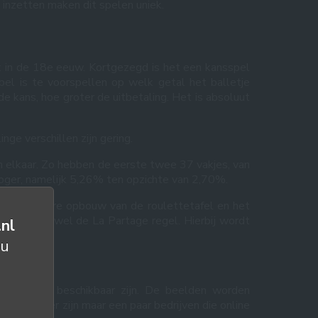
 inzetten maken dit spelen uniek.
jk in de 18e eeuw. Kortgezegd is het een kansspel
pel is te voorspellen op welk getal het balletje
e kans, hoe groter de uitbetaling. Het is absoluut
nge verschillen zijn gering.
n elkaar. Zo hebben de eerste twee 37 vakjes, van
 hoger, namelijk 5,26% ten opzichte van 2,70%.
etten, andere opbouw van de roulettetafel en het
heeft het wel de La Partage regel. Hierbij wordt
nl
 u
deostream beschikbaar zijn. De beelden worden
jaar maar er zijn maar een paar bedrijven die online