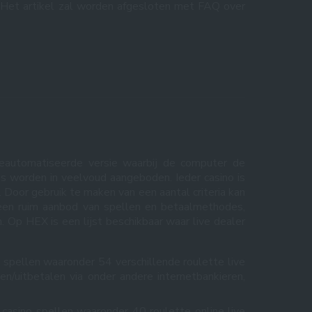
. Het artikel zal worden afgesloten met FAQ over
eautomatiseerde versie waarbij de computer de
s worden in veelvoud aangeboden. Ieder casino is
 Door gebruik te maken van een aantal criteria kan
, een ruim aanbod van spellen en betaalmethodes,
 Op HEX is een lijst beschikbaar waar live dealer
o spellen waaronder 54 verschillende roulette live
n/uitbetalen via onder andere internetbankieren,
 casino spellen waaronder 40 roulette online live