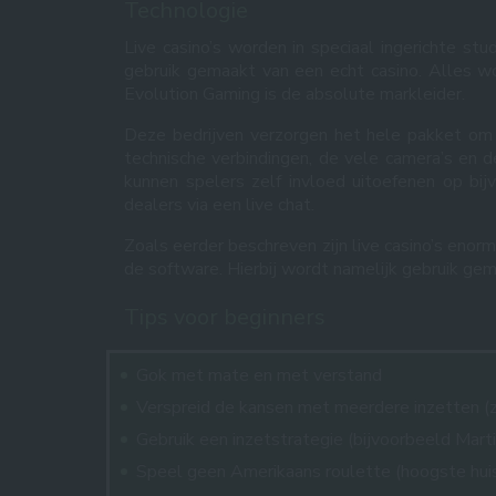
Technologie
Live casino’s worden in speciaal ingerichte st
gebruik gemaakt van een echt casino. Alles wor
Evolution Gaming is de absolute markleider.
Deze bedrijven verzorgen het hele pakket om 
technische verbindingen, de vele camera’s en d
kunnen spelers zelf invloed uitoefenen op b
dealers via een live chat.
Zoals eerder beschreven zijn live casino’s enor
de software. Hierbij wordt namelijk gebruik 
Tips voor beginners
Gok met mate en met verstand
Verspreid de kansen met meerdere inzetten (z
Gebruik een inzetstrategie (bijvoorbeeld Mart
Speel geen Amerikaans roulette (hoogste hui