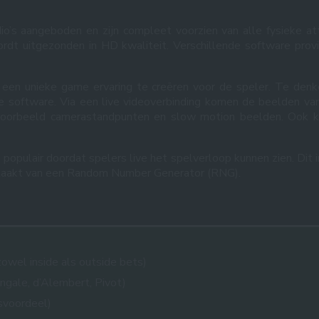
udio’s aangeboden en zijn compleet voorzien van alle fysieke at
dt uitgezonden in HD kwaliteit. Verschillende software provid
een unieke game ervaring te creëren voor de speler. Te denke
e software. Via een live videoverbinding komen de beelden van 
ijvoorbeeld camerastandpunten en slow motion beelden. Ook
m populair doordat spelers live het spelverloop kunnen zien. Dit
gemaakt van een Random Number Generator (RNG).
owel inside als outside bets)
ingale, d’Alembert, Pivot)
svoordeel)