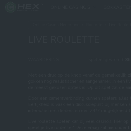
ONLINE CASINO’S
GOKKASTE
Online Casino Nederland
Roulette
Live Roulet
LIVE ROULETTE
WAARDERING:
spelers gestemd:
86
Met een druk op de knop vanaf de gemakkelijk z
gokken nog realistischer en aangenamer. In een l
de meest gekozen opties is. Op dit spel zal de aanda
Door een cameraverbinding kunnen spelers alles l
Eerlijkheid is vaak een discussiepunt bij mensen
interactie met dealers en een 24/7 mogelijkheid t
Live roulette spelen kan bij veel casino’s. Hier 
speel je live roulette? Deze vraag zal hieronde