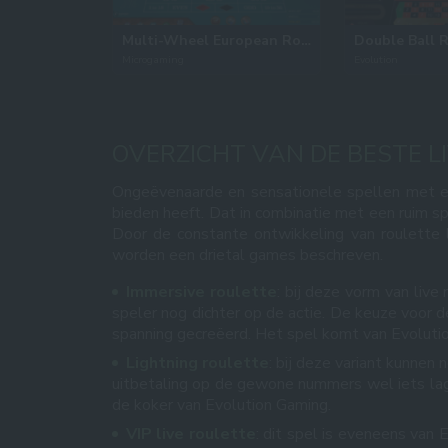
Multi-Wheel European Roulette Gold Series
Double Ball 
Microgaming
Evolution
OVERZICHT VAN DE BESTE L
Ongeëvenaarde en sensationele spellen met een
bieden heeft. Dat in combinatie met een ruim sp
Door de constante ontwikkeling van roulette 
worden een drietal games beschreven.
Immersive roulette
: bij deze vorm van liv
speler nog dichter op de actie. De keuze voor d
spanning gecreëerd. Het spel komt van Evoluti
Lightning roulette
: bij deze variant kunnen
uitbetaling op de gewone nummers wel iets lage
de koker van Evolution Gaming.
VIP live roulette
: dit spel is eveneens van 