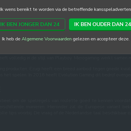
 worden ze besproken.
Ik wens bereikt te worden via de betreffende kansspeladverten
ftwarebedrijf met een Maltese licentie. Dit bedrijf staat op de
h alleen hier op focussen en zich constant blijven doorontwikke
IK BEN JONGER DAN 24
IK BEN OUDER DAN 2
s die zich niet richt op primair live casino. Ze bieden onder a
Ik heb de
Algemene Voorwaarden
gelezen en accepteer deze.
e spellen zijn echter net iets langzamer dan Evolution Gaming.
ijf komt uit Groot-Brittannië en heeft het vizier vooral geric
eft volledig in de stijl van Playboy. Microgaming werkt samen 
aming producten. Ezugi heeft een breed aanbod tegen goede kwal
ns het spelen. In 2018 heeft Evolution Gaming dit bedrijf overg
E
ntieel om de spelregels van roulette goed te kennen voordat 
schillende manieren. Hieronder zal de Europese variant be
lle tips voorbij. De vraag of de Nederlandse taal beschikbaar is