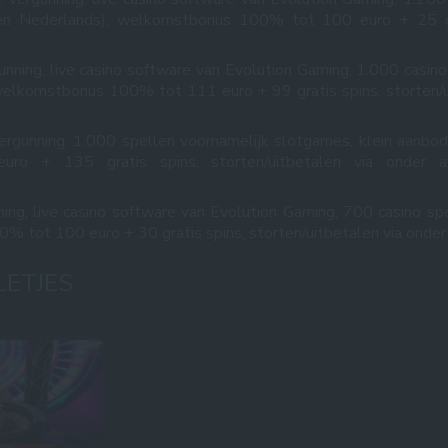
geen Nederlands), welkomstbonus 100% tot 100 euro + 25 gra
unning, live casino software van Evolution Gaming, 1.000 casin
 welkomstbonus 100% tot 111 euro + 99 gratis spins, storten/u
vergunning, 1.000 spellen voornamelijk slotgames, klein aanbod
ro + 135 gratis spins, storten/uitbetalen via onder and
ning, live casino software van Evolution Gaming, 700 casino sp
tot 100 euro + 30 gratis spins, storten/uitbetalen via onder 
LETJES