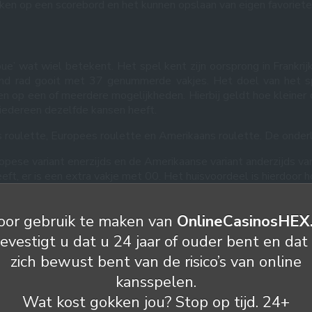
ken op een scorebord en het kunnen opslaan van eigen favoriete
oue’ wat wiel betekent. Het spel kent zijn oorsprong in Frankri
aiend rad gooit met 37 genummerde vakjes. Het doel van het s
en op een of meerdere mogelijkheden. Hierbij geldt hoe kleiner d
iedereen dezelfde kansen heeft.
ns roulette, Europees roulette en Amerikaans roulette. De onderli
opese variant enerzijds en de Amerikaanse variant anderzijds va
eft, er is een extra vakje met 00. Het huisvoordeel is hierdoor
 van het Europese roulette door minder mogelijkheden tot inz
 waarbij de naastliggende nummers ook meetellen. Daarentegen 
oor gebruik te maken van
OnlineCasinosHEX.
evestigt u dat u 24 jaar of ouder bent en dat
zich bewust bent van de risico’s van online
kansspelen.
roulette games aangeboden met echte dealers die via een vi
or ingerichte studio’s. Live casino’s bestaan al meer dan twintig 
Wat kost gokken jou? Stop op tijd. 24+