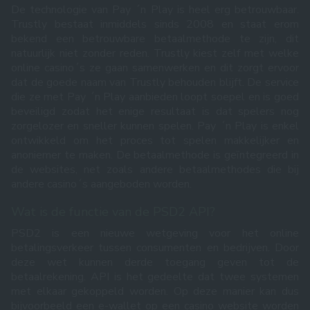
De technologie van Pay ´n Play is heel erg betrouwbaar.
Trustly bestaat inmiddels sinds 2008 en staat erom
bekend een betrouwbare betaalmethode te zijn, dit
natuurlijk niet zonder reden. Trustly kiest zelf met welke
online casino´s ze gaan samenwerken en dit zorgt ervoor
dat de goede naam van Trustly behouden blijft. De service
die ze met Pay ´n Play aanbieden loopt soepel en is goed
beveiligd zodat het enige resultaat is dat spelers nog
zorgelozer en sneller kunnen spelen. Pay ´n Play is enkel
ontwikkeld om het proces tot spelen makkelijker en
anoniemer te maken. De betaalmethode is geïntegreerd in
de websites, net zoals andere betaalmethodes die bij
andere casino´s aangeboden worden.
Wat is de functie van de PSD2 API?
PSD2 is een nieuwe wetgeving voor het online
betalingsverkeer tussen consumenten en bedrijven. Door
deze wet kunnen derde toegang geven tot de
betaalrekening. API is het gedeelte dat twee systemen
met elkaar gekoppeld worden. Op deze manier kan dus
bijvoorbeeld een e-wallet op een casino website worden