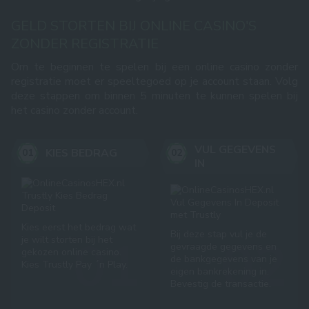
GELD STORTEN BIJ ONLINE CASINO'S
ZONDER REGISTRATIE
Om te beginnen te spelen bij een online casino zonder
registratie moet er speeltegoed op je account staan. Volg
deze stappen om binnen 5 minuten te kunnen spelen bij
het casino zonder account.
VUL GEGEVENS
KIES BEDRAG
IN
Kies eerst het bedrag wat
Bij deze stap vul je de
je wilt storten bij het
gevraagde gegevens en
gekozen online casino.
de bankgegevens van je
Kies Trustly Pay ´n Play.
eigen bankrekening in.
Bevestig de transactie.