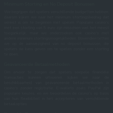
Minimum Storting en No Deposit Bonussen
We begrijpen dat spelers verschillende budgetten hebben,
daarom kijken we naar het minimum stortingsbedrag dat
vereist is om te beginnen met spelen. Populaire casino's
met een storting van 5 euro zijn misschien wel het meest
toegankelijk, maar we onderzoeken ook casino's met
andere minimum stortingsmogelijkheden. Bovendien letten
we op de aanwezigheid van no deposit bonussen, die
spelers de kans geven om te spelen zonder een storting
te doen.
Geavanceerde Betaalmethoden
Om ervoor te zorgen dat spelers soepele financiële
transacties kunnen uitvoeren, kijken we naar de
beschikbaarheid van geavanceerde betaalmethoden in
casino's zonder registratie. E-wallets zoals PayPal zijn
populaire keuzes, en we beoordelen de casino's op basis
van hun flexibiliteit in het accepteren van verschillende
betaalopties.