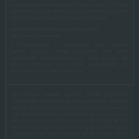
vergelijking met traditionele online casino's. Als je
een fervent speler bent die van een breed scala aan
spellen houdt, kan dit een teleurstelling zijn.
Geen Registratie Casino's: Beperkte
Welkomstbonussen
In tegenstelling tot traditionele online casino's
bieden casino's zonder registratie niet altijd
uitgebreide welkomstbonussen. Voor spelers die
graag profiteren van royale aanbiedingen en
bonussen, kan dit een nadeel zijn.
In conclusie bieden casino's zonder registratie
aanzienlijke voordelen op het gebied van snelheid,
gemak en beveiliging. Echter, het beperkte aanbod
van betaalmethoden, spelaanbod en bonussen zijn
enkele nadelen om rekening mee te houden bij het
kiezen van de juiste spelomgeving. Als gokker is het
essentieel om deze factoren af te wegen en te