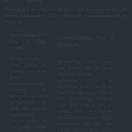
account casinos
Gemakkelijk en snel spelen dat is het idee van no account
casino Netherlands. We zetten de commissiekosten op
een rijtje.
Commissiekosten
Stortingslimieten Pay ´n
Pay ´n Play
Play casino
casino
Om bij een Pay ´n
Bij het Pay ´n Play casino
Play casino te
naar keuze zijn er geen
spelen hoeven er
stortingslimieten
geen
verbonden. Voor de
commissiekosten
razendsnelle registratie en
betaald te
start van het spel stort je
worden. Je kunt
het gewenste bedrag.
gemakkelijk en
Wat wel slim is om de
snel en zonder
bonus na te kijken.
bijkomende
Bonussen kunnen nogal
kosten spelen bij
verschillen en zeg nou
het casino zonder
eerlijk wie wil geen gratis