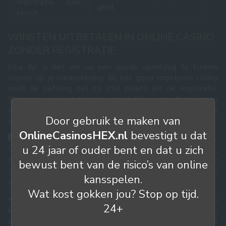
registratie naar
geld.
keuze.
WINSTEN UITBETALEN IN ONLINE CASINO
ZONDER REGISTRATIE
Hoe fijn is het om na een goede speeldag te kunnen
cashen op je bankrekening. Bij het geen registratie casino
vindt de betaling net zo snel plaats als de registratie.
Wanneer je klaar bent met spelen klik je op uitbetalen en
wordt het bedrag uitbetaald. Dit gaat sneller dan bij
Door gebruik te maken van
andere online casino´s.
OnlineCasinosHEX.nl
bevestigt u dat
u 24 jaar of ouder bent en dat u zich
bewust bent van de risico’s van online
kansspelen.
Wat kost gokken jou? Stop op tijd.
Kies op jouw account; uitbetalen of Pay out, vervolgens
24+
kies je het uit te betalen bedrag en bevestig je de
uitbetaling. Omdat je bankrekening al gelinkt is met het