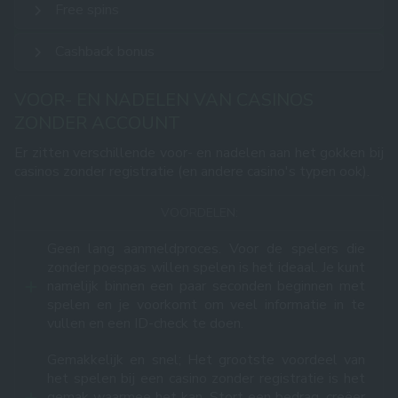
Free spins
Cashback bonus
VOOR- EN NADELEN VAN CASINOS
ZONDER ACCOUNT
Er zitten verschillende voor- en nadelen aan het gokken bij
casinos zonder registratie (en andere casino's typen ook).
VOORDELEN:
Geen lang aanmeldproces. Voor de spelers die
zonder poespas willen spelen is het ideaal. Je kunt
namelijk binnen een paar seconden beginnen met
spelen en je voorkomt om veel informatie in te
vullen en een ID-check te doen.
Gemakkelijk en snel; Het grootste voordeel van
het spelen bij een casino zonder registratie is het
gemak waarmee het kan. Stort een bedrag, creëer