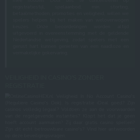
mee houden. Door ons te concentreren op
registratiestijl, spelaanbod, min. storting,
betaalmethoden, promoties en veiligheid, willen we
spelers helpen bij het maken van weloverwogen
keuzes. Onze beoordelingen worden altijd
uitgevoerd in overeenstemming met de geldende
Nederlandse wetgeving, zodat spelers met een
gerust hart kunnen genieten van een naadloze en
vermakelijke gokervaring.
VEILIGHEID IN CASINO'S ZONDER
REGISTRATIE