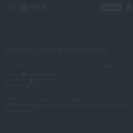
Inloggen
Online Casino Nederland
Reviews
Casino zonder Registratie
CASINO ZONDER REGISTRATIE
WAARDERING:
spelers gestemd:
146
Auteur:
Frederik Speler
Recensent:
Stijn Lamers
Bijwerken:
april 29, 2025
Spelen bij een casino zonder registratie, wist jij dat het
kon? Een nieuwe ontwikkeling in de gokwereld is het no
account casino.
Meer Zien