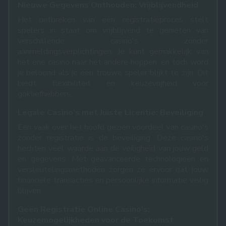
Nieuwe Gegevens Onthouden: Vrijblijvendheid
Het ontbreken van een registratieproces stelt
spelers in staat om vrijblijvend te genieten van
verschillende casino's zonder
aanmeldingsverplichtingen. Je kunt gemakkelijk van
het ene casino naar het andere hoppen, en toch word
je beloond als je een trouwe speler blijkt te zijn. Dit
biedt flexibiliteit en keuzevrijheid voor
gokliefhebbers.
Legale Casino's met Juiste Licentie: Beveiliging
Een vaak over het hoofd gezien voordeel van casino's
zonder registratie is de beveiliging. Deze casino's
hechten veel waarde aan de veiligheid van jouw geld
en gegevens. Met geavanceerde technologieën en
versleutelingsmethoden zorgen ze ervoor dat jouw
financiële transacties en persoonlijke informatie veilig
blijven.
Geen Registratie Online Casino's:
Keuzemogelijkheden voor de Toekomst