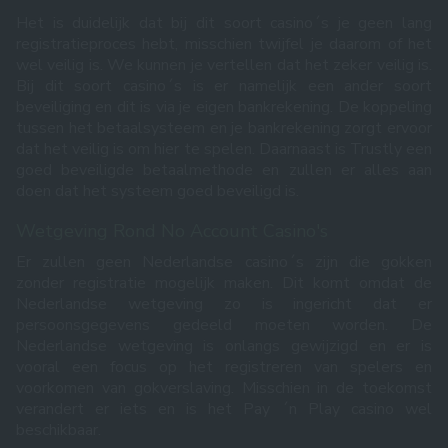
Het is duidelijk dat bij dit soort casino´s je geen lang
registratieproces hebt, misschien twijfel je daarom of het
wel veilig is. We kunnen je vertellen dat het zeker veilig is.
Bij dit soort casino´s is er namelijk een ander soort
beveiliging en dit is via je eigen bankrekening. De koppeling
tussen het betaalsysteem en je bankrekening zorgt ervoor
dat het veilig is om hier te spelen. Daarnaast is Trustly een
goed beveiligde betaalmethode en zullen er alles aan
doen dat het systeem goed beveiligd is.
Wetgeving Rond No Account Casino's
Er zullen geen Nederlandse casino´s zijn die gokken
zonder registratie mogelijk maken. Dit komt omdat de
Nederlandse wetgeving zo is ingericht dat er
persoonsgegevens gedeeld moeten worden. De
Nederlandse wetgeving is onlangs gewijzigd en er is
vooral een focus op het registreren van spelers en
voorkomen van gokverslaving. Misschien in de toekomst
verandert er iets en is het Pay ´n Play casino wel
beschikbaar.