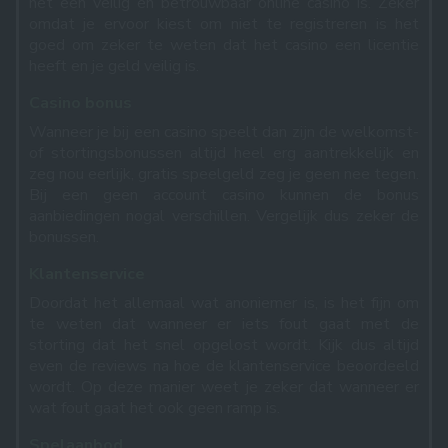
het een veilig en betrouwbaar online casino is. Zeker
omdat je ervoor kiest om niet te registreren is het
goed om zeker te weten dat het casino een licentie
heeft en je geld veilig is.
Casino bonus
Wanneer je bij een casino speelt dan zijn de welkomst-
of stortingsbonussen altijd heel erg aantrekkelijk en
zeg nou eerlijk, gratis speelgeld zeg je geen nee tegen.
Bij een geen account casino kunnen de bonus
aanbiedingen nogal verschillen. Vergelijk dus zeker de
bonussen.
Klantenservice
Doordat het allemaal wat anoniemer is, is het fijn om
te weten dat wanneer er iets fout gaat met de
storting dat het snel opgelost wordt. Kijk dus altijd
even de reviews na hoe de klantenservice beoordeeld
wordt. Op deze manier weet je zeker dat wanneer er
wat fout gaat het ook geen ramp is.
Spelaanbod