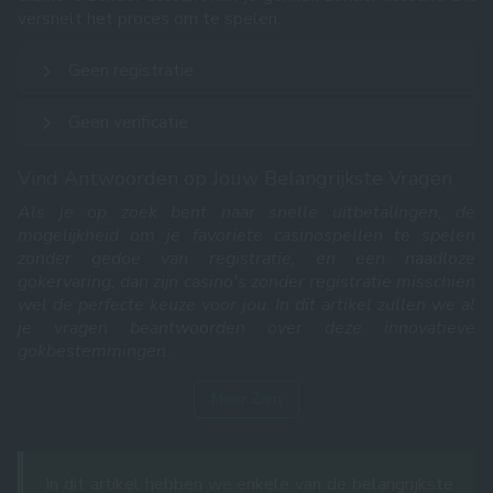
versnelt het proces om te spelen.
Geen registratie
Geen verificatie
Vind Antwoorden op Jouw Belangrijkste Vragen
Als je op zoek bent naar snelle uitbetalingen, de
mogelijkheid om je favoriete casinospellen te spelen
zonder gedoe van registratie, en een naadloze
gokervaring, dan zijn casino's zonder registratie misschien
wel de perfecte keuze voor jou. In dit artikel zullen we al
je vragen beantwoorden over deze innovatieve
gokbestemmingen.
Meer Zien
In dit artikel hebben we enkele van de belangrijkste