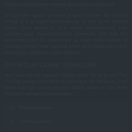
betaalmogelijkheden rekenen geen transactiekosten.
Je kunt hier gratis en veilig je geld storten. Bij Trustly
betaal je in je eigen bankomgeving en ook bij no account
casino iDeal betaal je in je eigen bankomgeving. Hier
worden nooit transactiekosten gerekend. Wel kan het
voorkomen dat bij transacties je eigen bank kosten in
rekening brengt maar eigenlijk komt dit in Nederland nooit
voor bij het spelen bij online casinos.
PAY N PLAY CASINO BONUSSEN
Net zoals bij een gewoon online casino zijn er bij een Pay
´n Play casino verschillende bonussen te verdienen. Het
leuke aan het spelen bij een online casino is dat deze
bonussen aardig kunnen oplopen.
Welkomstbonus
Stortingsbonus