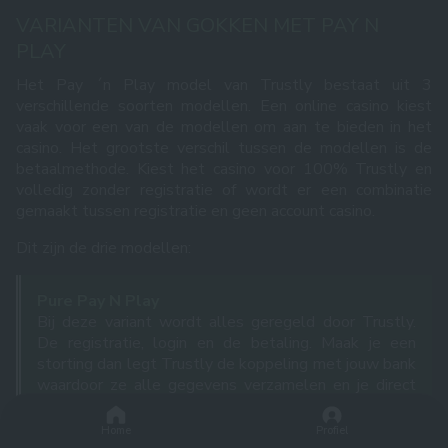
VARIANTEN VAN GOKKEN MET PAY N
PLAY
Het Pay ´n Play model van Trustly bestaat uit 3
verschillende soorten modellen. Een online casino kiest
vaak voor een van de modellen om aan te bieden in het
casino. Het grootste verschil tussen de modellen is de
betaalmethode. Kiest het casino voor 100% Trustly en
volledig zonder registratie of wordt er een combinatie
gemaakt tussen registratie en geen account casino.
Dit zijn de drie modellen:
Pure Pay N Play
Bij deze variant wordt alles geregeld door Trustly.
De registratie, login en de betaling. Maak je een
storting dan legt Trustly de koppeling met jouw bank
waardoor ze alle gegevens verzamelen en je direct
kunt beginnen met spelen. Via Trustly krijg je een
login en het geld blijft beschikbaar op jouw account
Home
Profiel