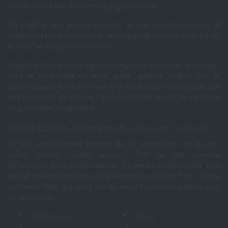
wordt direct van je rekening afgeschreven.
Bij PayPal heb je een account. Je kan je bankrekening of
creditcard koppelen, ook is het mogelijk om een tegoed op
je PayPal account te storten.
Creditcardbetalingen zijn betalingen op rekening. Je betaalt
met je creditcard en kunt gelijk gebruik maken van je
speeltegoed, echter betaal je je creditcardrekening pas aan
het einde van de maand. Op deze manier wordt de betaling
nog eventjes uitgesteld.
Welke banken accepteren No Account Casinos?
Er zijn verschillende banken die te gebruiken zijn bij het
online casino zonder account. Tot nu toe worden
betalingen door onderstaande 7 banken ondersteund. Een
aantal banken zijn nog niet gekoppeld met het Pay ´n Play
systeem maar gelukkig zijn de meest bekende banken wel
te gebruiken.
ABN Amro
Knab