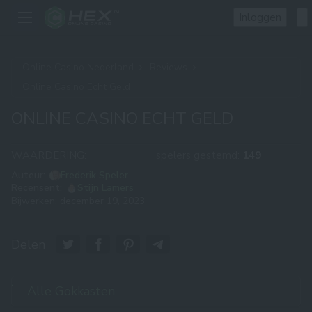
Inloggen
Online Casino Nederland
Reviews
Online Casino Echt Geld
ONLINE CASINO ECHT GELD
WAARDERING:
spelers gestemd:
149
Auteur:
Frederik Speler
Recensent:
Stijn Lamers
Bijwerken:
december 19, 2023
Delen
Alle Gokkasten