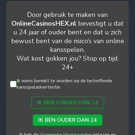
Door gebruik te maken van
CasinoHEX is een website die
OnlineCasinosHEX.nl
bevestigt u dat
als doel heeft haar gebruikers
u 24 jaar of ouder bent en dat u zich
de meest complete en
bewust bent van de risico’s van online
relevante informatie over online casino's in Nederland te
bieden. Wij zijn een onafhankelijke gids in de gokwereld.
kansspelen.
Onze primaire missie is om al onze lezers een veilige en
Wat kost gokken jou? Stop op tijd.
professionele gokervaring te bieden, door onze kennis,
expertise en passie te delen. Dat is de reden waarom je op
24+
CasinoHEX betrouwbare en objectieve online casino reviews,
bonusvoorwaarden, de nieuwste spellen en het laatste
Ik wens bereikt te worden via de betreffende
nieuws van de online gokmarkt vindt.
Let op: gokken kan
kansspeladvertentie.
verslavend zijn en is alleen bedoeld voor personen van
18 jaar en ouder. Speel verantwoordelijk!
IK BEN JONGER DAN 24
ECHT GELD SPELEN
Echt Geld Online Casinos
Minimum Deposit Casino
IK BEN OUDER DAN 24
Snel Uitbetalende Casinos
Best Uitbetalende Online Casino
Ik heb de
Algemene Voorwaarden
gelezen en