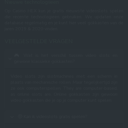
Nieuwe technologiieen
Op Casino HEX kun je gratis nieuwste videoslots spelen
die recente technologieen gebruiken. We updaten onze
database regelmatig en je kunt hier veel gokkasten van de
jaren 2019 & 2020 vinden.
VEELGESTELDE VRAGEN
🎮 Wat is het verschil tussen video slots en
gewone klassieke gokkasten?
Video slots zijn slotmachines met een scherm in
plaats van mechanische rollen. Maar tegelijkertijd zijn
ze ook computerspellen. They are computer-based,
as online slots are. Online gokkasten zijn gewoon
video gokkasten die je op je computer kunt spelen.
🤑 Kan ik videoslots gratis spelen?