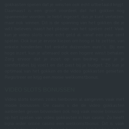
gokkasten spelen dat je winsten ook echt uitbetaald krijgt.
Daarnaast is een groot voordeel dat het gokken nog
spannender worden. Je hebt ingezet, dus je kunt verliezen,
maar ook winnen. Dit is de spanning van het gokken die je
wilt beleven, naast het plezier van het spelen zelf. Vaak
kun je video slots voor echt geld al vanaf een paar cent
spelen. Ook kun je ervoor kiezen om hoog in te zetten, van
enkele honderden tot enkele duizenden euro´s. Bij een
hoge inzet, kun je uiteraard ook een hogere winst behalen.
Zorg ervoor dat je inzet op een bedrag waar je je
comfortabel bij voelt en dat past bij je budget. Zo kun je
optimaal van het gokken en de video gokkasten genieten.
Registreer en krijg een mooie welkomstbonus.
VIDEO SLOTS BONUSSEN
Video slots komen, zoals hierboven al aangeven, vaak met
mooie bonussen. De casino´s die de video gokkasten
aanbieden geven bovendien ook nog vaak mooie bonussen
op het spelen van video gokkasten in hun casino. Zo heeft
bijna ieder online casino een welkomstbonus. Dit is vaak