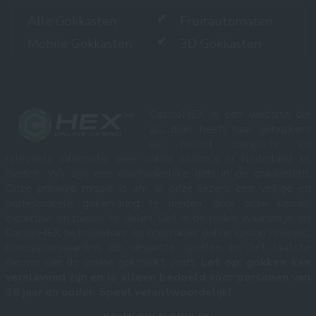
Alle Gokkasten
Fruitautomaten
Mobile Gokkasten
3D Gokkasten
CasinoHEX is een website die
als doel heeft haar gebruikers
de meest complete en
relevante informatie over online casino's in Nederland te
bieden. Wij zijn een onafhankelijke gids in de gokwereld.
Onze primaire missie is om al onze lezers een veilige en
professionele gokervaring te bieden, door onze kennis,
expertise en passie te delen. Dat is de reden waarom je op
CasinoHEX betrouwbare en objectieve online casino reviews,
bonusvoorwaarden, de nieuwste spellen en het laatste
nieuws van de online gokmarkt vindt.
Let op: gokken kan
verslavend zijn en is alleen bedoeld voor personen van
18 jaar en ouder. Speel verantwoordelijk!