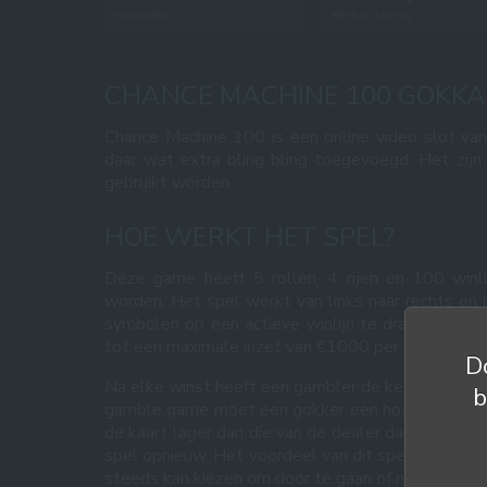
Novomatic
Merkur Gaming
CHANCE MACHINE 100 GOKKA
Chance Machine 100 is een online video slot van
daar wat extra bling bling toegevoegd. Het zij
gebruikt worden.
HOE WERKT HET SPEL?
Deze game heeft 5 rollen, 4 rijen en 100 winli
worden. Het spel werkt van links naar rechts en 
symbolen op een actieve winlijn te draaien. Een 
tot een maximale inzet van €1000 per spin. Dit ma
D
Na elke winst heeft een gambler de keuze om deze
b
gamble game moet een gokker een hogere kaart om
de kaart lager dan die van de dealer dan verliest
spel opnieuw. Het voordeel van dit spel is dat een
steeds kan kiezen om door te gaan of niet.