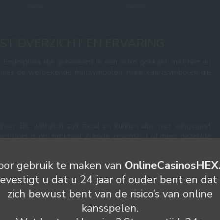
Amatic
iSoftBet
ST OVERZICHT EN ERVARING
 Endorphina die gebaseerd is een retro gokkast met hier en
n niet de welbekende fruitsymbolen, maar kaartsymbolen die
jnen. De winlijnen zijn fixed en kunnen dus niet aangepast
het doel is om minimaal 2 (rode zevens), 3 of meer dezelfde
player kan inzetten vanaf een minimale inzet van €1 per spin
akt het ook voor high rollers een interessante play.
oor gebruik te maken van
OnlineCasinosHEX.
 in te zetten in een gamble game of om deze te innen. In de
evestigt u dat u 24 jaar of ouder bent en dat
draaien dan de kaart van de dealer. Dit kan tot wel 10x. Is
zich bewust bent van de risico’s van online
 een speler de gehele winst. Bij een gelijke waarde begint het
 speler eerst de kaart van de dealer te zien krijgt en dan nog
kansspelen.