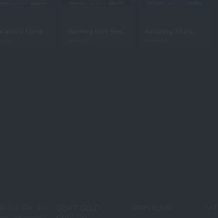
araoh’s Tomb
Burning Hot Sevens
Amazing Stars
matic
Novomatic
Novomatic
site die als
ECHT GELD
POPULAIR
NU
kers de meest