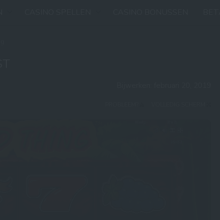
N
CASINO SPELLEN
CASINO BONUSSEN
BET
ng
ST
Bijwerken:
februari 20, 2019
PROBLEEM?
VOLLEDIG SCHERM