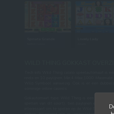
Spinata Grande
Lovely Lady
NetEnt Casino
Amatic
WILD THING GOKKAST OVERZ
Tech info Wild Thing casino speelautomaat is e
reels en 10 paylijnen. Min:4-Max:1000. Maximale i
Wild Symbool aanwezig. Ook is er een dubbelspe
sommige online casino’s.
Gokautomaat type Wild Thing is een model met v
spellen van dit soort), tien paylijnen en drie h
D
interessant om te spelen op de Wild Thing gokkas