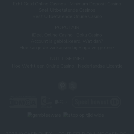
Echt Geld Online Casinos
Minimum Deposit Casino
Snel Uitbetalende Casinos
Best Uitbetalende Online Casino
POPULAIR
iDeal Online Casino
Boku Casino
Account is geblokkeerd. Wat dan?
Hoe kan je de winkansen bij Bingo vergroten?
NUTTIGE INFO
Hoe Werkt een Online Casino
Nederlandse Licentie