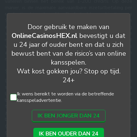
variëren binnen het bereik van 1-200 credits. Op deze
manier, is de maximale aanvaardbare inzetuitbetaling per
ronde tienduizend credits. De betaalde combinaties van
Sinderella gokautomaat zijn drie gelijke symbolen
Door gebruik te maken van
afgehaakt bij de actieve lijn. Een bedrag van de uitbetaling
wordt berekend door de index, die de regels voor alle
OnlineCasinosHEX.nl
bevestigt u dat
mogelijke combinaties ( tot x200 ) laat zien. Het wordt
u 24 jaar of ouder bent en dat u zich
vermenigvuldigd met de inzet per lijn. Daar alle posities
bewust bent van de risico’s van online
afzonderlijk draaien, kan het hele scherm gevuld worden
met het zelfde beeld.
kansspelen.
Wat kost gokken jou? Stop op tijd.
Spel Plot
24+
De ontwikkelaars van het Novomatic bedrijf zijn zo
stoutmoedig geweest de beroemde Assepoester eruit te
laten zien als een slecht meisje. Zij hebben echter niks
Ik wens bereikt te worden via de betreffende
besteed aan een multifunctionele video gokkast waar ze
kansspeladvertentie.
tal van interessante bonus rondes konden realiseren met
zo’n intrigerend onderwerp, maar een model met een
IK BEN JONGER DAN 24
beperkt scala aan mogelijkheden. Eigenlijk, zijn zij erin
geslaagd om een heel verassend en soms gratis online
gokkast te creëren.
IK BEN OUDER DAN 24