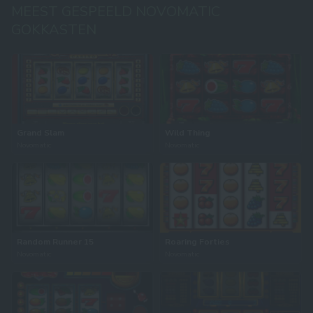
MEEST GESPEELD NOVOMATIC
GOKKASTEN
Grand Slam
Wild Thing
Novomatic
Novomatic
Random Runner 15
Roaring Forties
Novomatic
Novomatic