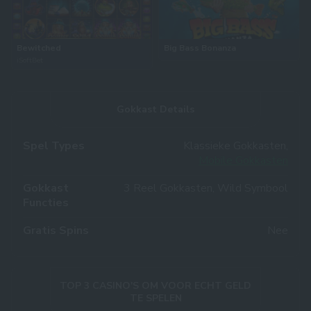
Bewitched
Big Bass Bonanza
iSoftBet
Gokkast Details
Spel Types
Klassieke Gokkasten,
Mobile Gokkasten
Gokkast
3 Reel Gokkasten, Wild Symbool
Functies
Gratis Spins
Nee
TOP 3 CASINO'S OM VOOR ECHT GELD
TE SPELEN