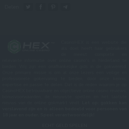
Delen
CasinoHEX is een website die
als doel heeft haar gebruikers
de meest complete en
relevante informatie over online casino's in Nederland te
bieden. Wij zijn een onafhankelijke gids in de gokwereld.
Onze primaire missie is om al onze lezers een veilige en
professionele gokervaring te bieden, door onze kennis,
expertise en passie te delen. Dat is de reden waarom je op
CasinoHEX betrouwbare en objectieve online casino reviews,
bonusvoorwaarden, de nieuwste spellen en het laatste
nieuws van de online gokmarkt vindt.
Let op: gokken kan
verslavend zijn en is alleen bedoeld voor personen van
18 jaar en ouder. Speel verantwoordelijk!
ECHT GELD SPELEN