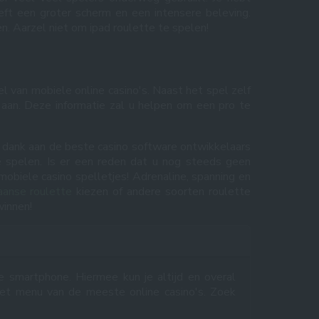
eft een groter scherm en een intensere beleving.
n. Aarzel niet om ipad roulette te spelen!
el van mobiele online casino's. Naast het spel zelf
 aan. Deze informatie zal u helpen om een pro te
 dank aan de beste casino software ontwikkelaars
le spelen. Is er een reden dat u nog steeds geen
obiele casino spelletjes! Adrenaline, spanning en
aanse roulette
kiezen of andere soorten roulette
winnen!
e smartphone. Hiermee kun je altijd en overal
 het menu van de meeste online casino's. Zoek