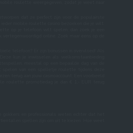
mobile roulette weergegeven, zodat je weet naar
worpen dat ze perfect zijn voor de populairste
eder mobile roulette casino bezoeken die je wilt.
ette op je telefoon wilt spelen, dan zoek je een
rijk vertegenwoordigd online. Zoek maar eens op de
iele telefoon? Er zijn bonussen in overvloed! Als
 Deze kun je inwisselen als welkomstaanbieding
lettespellen, meestal op een bepaalde dag van de
spelen van een spelletje roulette tijdens deze
liezen terug aan jouw casinoaccount. Een voorbeeld
ele roulette promotiedag je dan € 1,- EUR terug
en gokkers en professionals weten echter dat het
r tientallen spellen zijn om uit te kiezen. Hoe weet