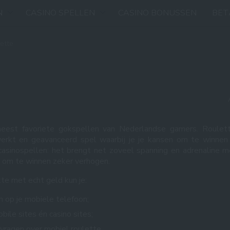
N
CASINO SPELLEN
CASINO BONUSSEN
BET
ette
est favoriete gokspellen van Nederlandse gamers. Roulette
rkt en geavanceerd spel waarbij je je kansen om te winnen
 casinospellen: het brengt net zoveel spanning en adrenaline 
en om te winnen zeker verhogen.
tte met echt geld kun je:
 op je mobiele telefoon;
ile sites én casino sites;
vragen over mobiel roulette.