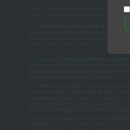
Ook als je een ervaren roulette speler achter j
proberen. Hieronder sommen we enkele van de belan
Je kunt overal spelen waar je maar wil.
Eers
casino waar je daadwerkelijk aanwezig moet zijn 
verder gebracht: je hoeft niet eens thuis te zijn o
je nou verveeld op het werk, in een wachtkamer 
beleven?!
Een mooi ontwerp en grafische weergave
zijn om te spelen.Daarom is mobiel gamen in de m
merken dat alle roulettespellen verschillende o
afbeeldingen maken de ervaring nog leuker.
Gratis demo-modus.
Of je nu een beginner in
Er zijn veel spelers die eerst gebruik maken van 
echt geld ingezet gaat worden. Het spreekt voor
spelen, kun je alsnog profiteren van de gratis sp
spellen en strategieën uit te proberen die je nog
Bonussen en promoties voor smartphone s
aanmelden via een desktop of mobiele telefoon. G