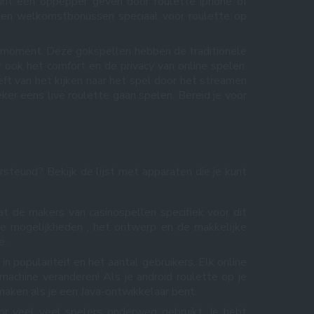
count een oppepper geven door roulette iphone of
s en welkomstbonussen speciaal voor roulette op
it moment. Deze gokspellen hebben de traditionele
ar ook het comfort en de privacy van online spelen.
eft van het kijken naar het spel door het streamen
er eens live roulette gaan spelen. Bereid je voor
teund? Bekijk de lijst met apparaten die je kunt
t de makers van casinospellen specifiek voor dit
ge mogelijkheden , het ontwerp en de makkelijke
e.
in populariteit en het aantal gebruikers. Elk online
machine veranderen! Als je android roulette op je
 maken als je een Java-ontwikkelaar bent.
 veel veel spelers onderweg gebruikt. Je hebt