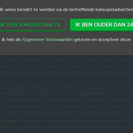
Ik wens bereikt te worden via de betreffende kansspeladverten
e computer bent, heeft mobiel roulette zoveel voordelen dat
grijkste voordelen van het spelen van online roulette op je te
IK BEN JONGER DAN 24
IK BEN OUDER DAN 2
t was er online desktop gaming, waardoor gokkers of liefhebbe
of het comfort en de privacy van hun eigen huis. Nu heeft mob
m te spelen! Wanneer je een mobiel online roulette wilt spelen o
Ik heb de
Algemene Voorwaarden
gelezen en accepteer deze.
zit of tijdens je woon-werkverkeer. Wat is er nu leuker dan a
. De beste aanbieders van roulette casino mobile zorgen ervoor 
eeste gevallen nog leuker dan spelen in echte casino's. Als je 
ntwerpen en lay-outs hebben, dus kies gewoon de site die jo
 roulette bent of een ervaren speler: het is altijd prettig om ee
de mogelijkheid tot gratis spelen . Een beginnende speler kan z
 zich dat dit absoluut wordt aanbevolen als je de game voor 
elopties voor mobiel roulette om meer routine in het spel te kri
 niet eerder hebt geprobeerd voordat je gaat spelen met echt gel
pelers.
Smartphone-spelers kunnen alle bonussen in een online 
een zorgen over het missen van bonussen en promoties als je o