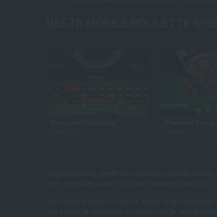
BESTE MOBILE ROULETTE SPE
European Roulette
NetEnt Casino
Playtech
Tegenwoordig geeft een mobile roulette casino 
zien, ongeacht waar ze op dat moment ook zijn.
Met mobile casino roulette kun je altijd en overal
om achter je computer te zitten als je online ro