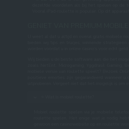
dezelfde voordelen als bij het spelen op de t
Vooral iPad-roulette is populair. Op dit apparaa
GENIET VAN PREMIUM MOBIL
U weet al dat u altijd en overal gratis mobiele ro
bieden wij tips en trucjes, winnende strategieë
worden voordat u in online casino’s voor echt geld
Wij bieden u de beste software aan, die het mog
zoals NetEnt, Microgaming, Yggdrasil Gaming, Be
mobiele versie van roulette speelt? Bezoek Onlin
positieve emoties zijn gegarandeerd wanneer u d
uitproberen. Vergeet niet dat het mogelijk is om e
⭐ Wat is mobiel roulette?
Mobiel roulette spelen via je mobiele telefo
roulette spelen. Het enige wat je nodig hebt
gewoon een casinowebsite op en roulette word