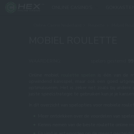
ONLINE CASINO’S
GOKKASTE
Online Casino Nederland
Roulette
Mobiel Roul
MOBIEL ROULETTE
WAARDERING:
spelers gestemd:
99
Online mobiel
roulette spelen
is één van de me
opwindend kansspel, maar ook een goed uitgewe
optimaliseren. Het is zeker net zoals bij andere
juiste speelstrategie te gebruiken kun je je kans
In dit overzicht van spelopties voor mobiele roule
Meer ontdekken over de voordelen van spelen
Kennis nemen van de beste roulette online mob
En vind je antwoorden op de meest gestelde 