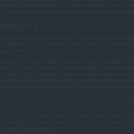
elefoon, inclusief bonussen voor mobiele spelers, maar het he
t zul je het gemak ervaren waarmee je online roulette kunt spele
E ROULETTE
ulette casino spelletjes kunt spelen. Dit is het grootste voorde
n en geheimen van een succesvol roulette spel op uw apparaat
 gaat spelen.
elijk maakt om van het spel te genieten zonder haperingen. Met
tsoft, etc., kunt u genieten van de voordelen van dit mobie
e Casino HEX en maak direct gebruik van ons assortiment aan m
eze high quality spelletjes speelt. Je kunt het
spelen amerik
cht geld te winnen in online casino’s! Grijp dus deze kans om te 
on is de optie om online roulette te spelen met behulp van j
 is een goede internetverbinding. Je kunt het spel vinden in
t duidelijk weergegeven.