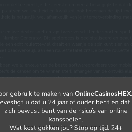
o roulette speelt, is het eerste en meest belangrijkste dat de
m plaatsen we snelheid en kwaliteit ook bovenaan de lijst me
heid is natuurlijk wel afhankelijk van je internetverbinding, 
 en live dealer spellen zijn twee verschillende soorten spe
mber Generator. Dit spelproces is gedigitaliseerd en geautom
e een echt roulettewiel draait en waar je de spin kunt zien en du
iet daadwerkelijk aan een roulettetafel zit! De beste roulette mo
t.
ben we al enkele van de beste softwareproviders voor mobiele 
 zelfs de kansen om te winnen sterk afhangen van de ontwikkelaa
spelen,dan is het slim om te kiezen van de beste providers. W
oegevoegd.
oor gebruik te maken van
OnlineCasinosHEX.
JES VOOR IPHONE EN ANDROID
evestigt u dat u 24 jaar of ouder bent en dat
r echt geld
uit onze lijst is zeer gebruiksvriendelijk en mooi o
zich bewust bent van de risico’s van online
lette voor echt geld voor iPhone is op dit moment het meest po
kansspelen.
rstellen! Mobiele versies van roulette spelletjes zien er perfect
Wat kost gokken jou? Stop op tijd. 24+
TTE VOOR MOBIELE TELEFOONS