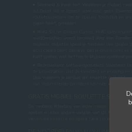
Snelheid & kwaliteit. Wanneer je mobiel casin
zit.Zeker als je speelt voor echt geld. Daaro
roulettespellen om te spelen. Kwaliteit en snel
game heeft gemaakt.
RNG & Live Dealer Games. RNG tafel roulette
weddenschap wordt bepaald door een Random Nu
mobiele roulette speel je met een live dealer di
echt casino bent, behalve dat je online bent en n
kunt spelen wat het beste bij jouw voorkeur pas
Betrouwbare softwareproviders. Voorheen heb
te benadrukken dat de kwaliteit en ervaring en
Dus wanneer je besluit om roulette mobiel te 
van verschillende providers op onze website t
D
GRATIS MOBIEL ROULETTE SPELLET
b
De mobiele interface van
ieder mobiel casino voo
spelen en elke andere variatie van dit spel. Rou
van
online roulette echtgeld
zal u zeker niet teleu
DE VOORDELEN VAN ONLINE ROULE