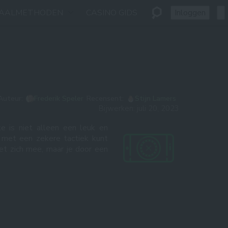
AALMETHODEN
CASINO GIDS
Inloggen
Auteur:
Frederik Speler
Recensent:
Stijn Lamers
Bijwerken:
juli 20, 2023
 is niet alleen een leuk en
 met een zekere tactiek kunt
met zich mee, maar je door een