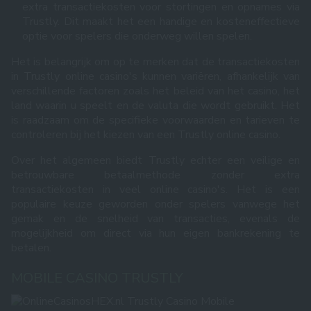
extra transactiekosten voor stortingen en opnames via
Trustly. Dit maakt het een handige en kosteneffectieve
optie voor spelers die onderweg willen spelen.
Het is belangrijk om op te merken dat de transactiekosten
in Trustly online casino's kunnen variëren, afhankelijk van
verschillende factoren zoals het beleid van het casino, het
land waarin u speelt en de valuta die wordt gebruikt. Het
is raadzaam om de specifieke voorwaarden en tarieven te
controleren bij het kiezen van een Trustly online casino.
Over het algemeen biedt Trustly echter een veilige en
betrouwbare betaalmethode zonder extra
transactiekosten in veel online casino's. Het is een
populaire keuze geworden onder spelers vanwege het
gemak en de snelheid van transacties, evenals de
mogelijkheid om direct via hun eigen bankrekening te
betalen.
MOBILE CASINO TRUSTLY