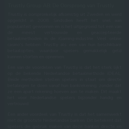
Trustly Group AB: De Oorsprong van Trustly
Trustly is oorspronkelijk afkomstig uit Zweden en werd
opgericht in 2008. Sindsdien heeft het snel aan
populariteit gewonnen en is het uitgegroeid tot een van
de meest vertrouwde en geaccepteerde
betaalmethoden in de iGaming-industrie. Veel online
casino's hebben Trustly als een van hun beschikbare
betaalopties, waardoor spelers gemakkelijk geld
kunnen storten en opnemen.
Een van de voordelen van Trustly is dat het sterk lijkt
op de bekende Nederlandse betaalmethode iDEAL.
Beide methoden stellen spelers in staat om directe
betalingen te doen vanaf hun bankrekening, zonder dat
ze een apart rekening hoeven aan te maken. Dit maakt
het voor Nederlandse spelers bijzonder handig en
vertrouwd.
Een ander voordeel van Trustly is dat het samenwerkt
met de grootste Nederlandse banken. Dit betekent dat
spelers die gebruik maken van deze banken directe en