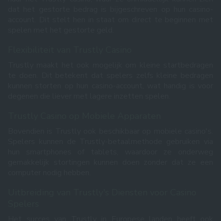
dat het gestorte bedrag is bijgeschreven op hun casino-
account. Dit stelt hen in staat om direct te beginnen met
spelen met het gestorte geld.
Flexibiliteit van Trustly Casino
Trustly maakt het ook mogelijk om kleine startbedragen
te doen. Dit betekent dat spelers zelfs kleine bedragen
kunnen storten op hun casino-account, wat handig is voor
degenen die liever met lagere inzetten spelen.
Trustly Casino op Mobiele Apparaten
Bovendien is Trustly ook beschikbaar op mobiele casino's.
Spelers kunnen de Trustly-betaalmethode gebruiken via
hun smartphones of tablets, waardoor ze onderweg
gemakkelijk stortingen kunnen doen zonder dat ze een
computer nodig hebben.
Uitbreiding van Trustly's Diensten voor Casino
Spelers
Het succes van Trustly in Europese landen heeft ook