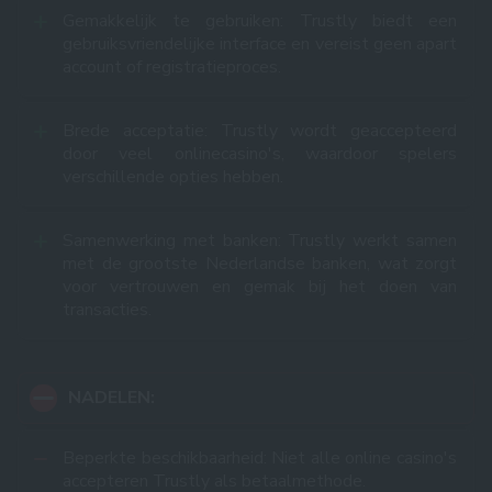
Gemakkelijk te gebruiken: Trustly biedt een
gebruiksvriendelijke interface en vereist geen apart
account of registratieproces.
Brede acceptatie: Trustly wordt geaccepteerd
door veel onlinecasino's, waardoor spelers
verschillende opties hebben.
Samenwerking met banken: Trustly werkt samen
met de grootste Nederlandse banken, wat zorgt
voor vertrouwen en gemak bij het doen van
transacties.
NADELEN:
Beperkte beschikbaarheid: Niet alle online casino's
accepteren Trustly als betaalmethode.