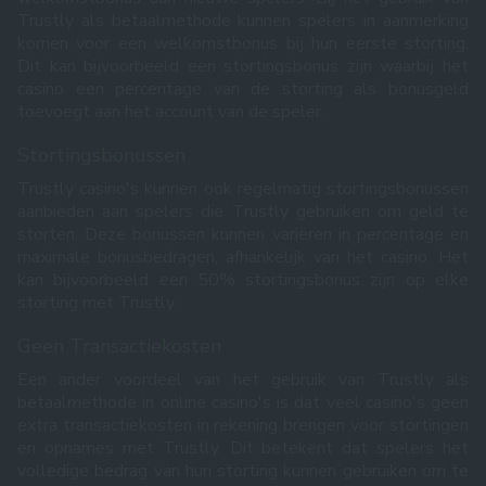
Trustly als betaalmethode kunnen spelers in aanmerking
komen voor een welkomstbonus bij hun eerste storting.
Dit kan bijvoorbeeld een stortingsbonus zijn waarbij het
casino een percentage van de storting als bonusgeld
toevoegt aan het account van de speler.
Stortingsbonussen
Trustly casino's kunnen ook regelmatig stortingsbonussen
aanbieden aan spelers die Trustly gebruiken om geld te
storten. Deze bonussen kunnen variëren in percentage en
maximale bonusbedragen, afhankelijk van het casino. Het
kan bijvoorbeeld een 50% stortingsbonus zijn op elke
storting met Trustly.
Geen Transactiekosten
Een ander voordeel van het gebruik van Trustly als
betaalmethode in online casino's is dat veel casino's geen
extra transactiekosten in rekening brengen voor stortingen
en opnames met Trustly. Dit betekent dat spelers het
volledige bedrag van hun storting kunnen gebruiken om te