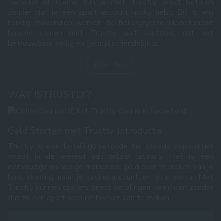
Neteller of Klarna, kun je met Trustly direct betalen
zonder dat je een apart account nodig hebt. Dit is erg
handig. Bovendien werken de belangrijkste Nederlandse
banken samen met Trustly, wat aantoont dat het
betrouwbaar, veilig en gebruiksvriendelijk is.
Meer Zien
WAT ISTRUSTLY?
Geld Storten met Trustly: Introductie
Trustly is een betalingsmethode die steeds populairder
wordt in de wereld van online casino's. Het is een
eenvoudige en veilige manier om geld over te maken van je
bankrekening naar je casino-account en vice versa. Met
Trustly kunnen spelers direct betalingen verrichten zonder
dat ze een apart account hoeven aan te maken.