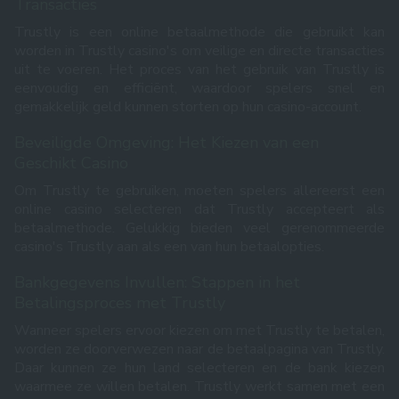
Transacties
Trustly is een online betaalmethode die gebruikt kan
worden in Trustly casino's om veilige en directe transacties
uit te voeren. Het proces van het gebruik van Trustly is
eenvoudig en efficiënt, waardoor spelers snel en
gemakkelijk geld kunnen storten op hun casino-account.
Beveiligde Omgeving: Het Kiezen van een
Geschikt Casino
Om Trustly te gebruiken, moeten spelers allereerst een
online casino selecteren dat Trustly accepteert als
betaalmethode. Gelukkig bieden veel gerenommeerde
casino's Trustly aan als een van hun betaalopties.
Bankgegevens Invullen: Stappen in het
Betalingsproces met Trustly
Wanneer spelers ervoor kiezen om met Trustly te betalen,
worden ze doorverwezen naar de betaalpagina van Trustly.
Daar kunnen ze hun land selecteren en de bank kiezen
waarmee ze willen betalen. Trustly werkt samen met een