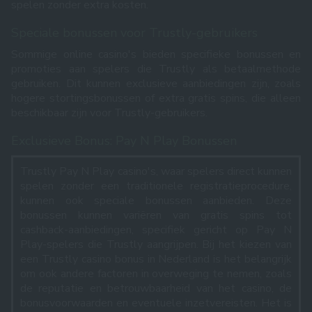
spelen zonder extra kosten.
Speciale bonussen voor Trustly-gebruikers
Sommige online casino's bieden specifieke bonussen en
promoties aan spelers die Trustly als betaalmethode
gebruiken. Dit kunnen exclusieve aanbiedingen zijn, zoals
hogere stortingsbonussen of extra gratis spins, die alleen
beschikbaar zijn voor Trustly-gebruikers.
Exclusieve Bonus: Pay N Play Bonussen
Trustly Pay N Play casino's, waar spelers direct kunnen
spelen zonder een traditionele registratieprocedure,
kunnen ook speciale bonussen aanbieden. Deze
bonussen kunnen variëren van gratis spins tot
cashback-aanbiedingen, specifiek gericht op Pay N
Play-spelers die Trustly aangrijpen. Bij het kiezen van
een Trustly casino bonus in Nederland is het belangrijk
om ook andere factoren in overweging te nemen, zoals
de reputatie en betrouwbaarheid van het casino, de
bonusvoorwaarden en eventuele inzetvereisten. Het is