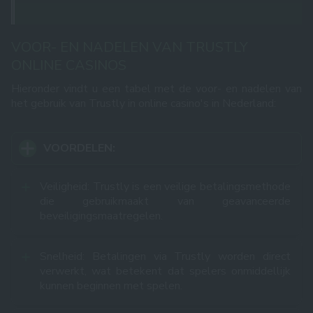
VOOR- EN NADELEN VAN TRUSTLY
ONLINE CASINOS
Hieronder vindt u een tabel met de voor- en nadelen van
het gebruik van Trustly in online casino's in Nederland:
VOORDELEN:
Veiligheid: Trustly is een veilige betalingsmethode
die gebruikmaakt van geavanceerde
beveiligingsmaatregelen.
Snelheid: Betalingen via Trustly worden direct
verwerkt, wat betekent dat spelers onmiddellijk
kunnen beginnen met spelen.