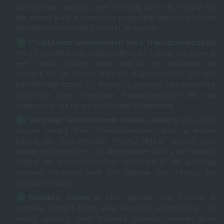
controleren voordat u een storting doet via Trustly. Op
die manier kunt u eventuele mogelijke transactiekosten
identificeren voordat u besluit te spelen.
Problemen ondervinden met transactiekosten:
Mocht u problemen ondervinden met transactiekosten in
een Trustly online casino, dan is het raadzaam om
contact op te nemen met de klantenservice van het
betreffende casino. Zij kunnen u voorzien van specifieke
informatie over eventuele transactiekosten die van
toepassing zijn op uw stortingen of opnames.
Vergelijk verschillende online casino's:
Als u zich
zorgen maakt over transactiekosten, kunt u ervoor
kiezen om verschillende Trustly online casino's met
elkaar te vergelijken. Op deze manier kunt u de casino's
vinden die transactiekosten vermijden of die gunstige
tarieven hanteren voor het gebruik van Trustly als
betaalmethode.
Mobiele casino's:
Het gebruik van Trustly in
mobiele casino's biedt vaak dezelfde voordelen als bij
online casino's. Veel mobiele casino's rekenen geen