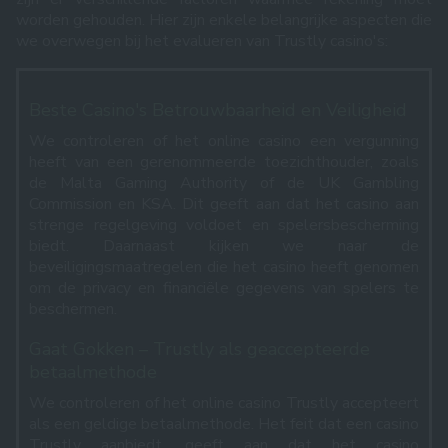
worden gehouden. Hier zijn enkele belangrijke aspecten die
we overwegen bij het evalueren van Trustly casino's:
Beste Casino's Betrouwbaarheid en Veiligheid
We controleren of het online casino een vergunning
heeft van een gerenommeerde toezichthouder, zoals
de Malta Gaming Authority of de UK Gambling
Commission en KSA. Dit geeft aan dat het casino aan
strenge regelgeving voldoet en spelersbescherming
biedt. Daarnaast kijken we naar de
beveiligingsmaatregelen die het casino heeft genomen
om de privacy en financiële gegevens van spelers te
beschermen.
Gaat Gokken – Trustly als geaccepteerde
betaalmethode
We controleren of het online casino Trustly accepteert
als een geldige betaalmethode. Het feit dat een casino
Trustly aanbiedt, geeft aan dat het casino