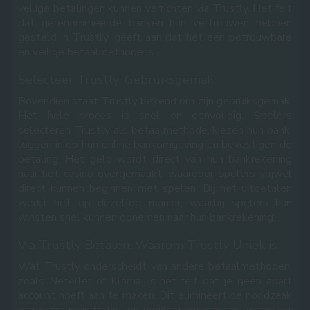
veilige betalingen kunnen verrichten via Trustly. Het feit
dat gerenommeerde banken hun vertrouwen hebben
gesteld in Trustly, geeft aan dat het een betrouwbare
en veilige betaalmethode is.
Selecteer Trustly: Gebruiksgemak
Bovendien staat Trustly bekend om zijn gebruiksgemak.
Het hele proces is snel en eenvoudig. Spelers
selecteren Trustly als betaalmethode, kiezen hun bank,
loggen in op hun online bankomgeving en bevestigen de
betaling. Het geld wordt direct van hun bankrekening
naar het casino overgemaakt, waardoor spelers vrijwel
direct kunnen beginnen met spelen. Bij het uitbetalen
werkt het op dezelfde manier, waarbij spelers hun
winsten snel kunnen opnemen naar hun bankrekening.
Via Trustly Betalen: Waarom Trustly Uniek is
Wat Trustly onderscheidt van andere betaalmethoden,
zoals Neteller of Klarna, is het feit dat je geen apart
account hoeft aan te maken. Dit elimineert de noodzaak