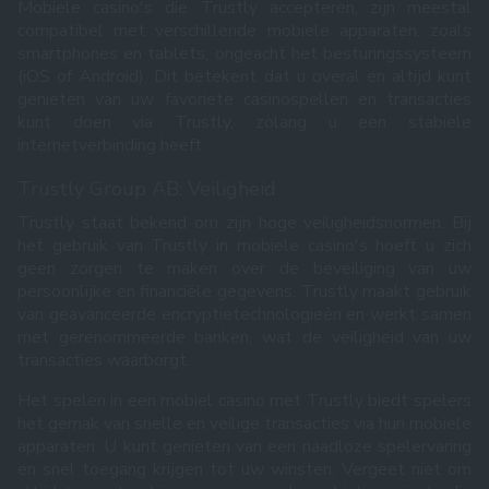
Mobiele casino's die Trustly accepteren, zijn meestal
compatibel met verschillende mobiele apparaten, zoals
smartphones en tablets, ongeacht het besturingssysteem
(iOS of Android). Dit betekent dat u overal en altijd kunt
genieten van uw favoriete casinospellen en transacties
kunt doen via Trustly, zolang u een stabiele
internetverbinding heeft.
Trustly Group AB: Veiligheid
Trustly staat bekend om zijn hoge veiligheidsnormen. Bij
het gebruik van Trustly in mobiele casino's hoeft u zich
geen zorgen te maken over de beveiliging van uw
persoonlijke en financiële gegevens. Trustly maakt gebruik
van geavanceerde encryptietechnologieën en werkt samen
met gerenommeerde banken, wat de veiligheid van uw
transacties waarborgt.
Het spelen in een mobiel casino met Trustly biedt spelers
het gemak van snelle en veilige transacties via hun mobiele
apparaten. U kunt genieten van een naadloze spelervaring
en snel toegang krijgen tot uw winsten. Vergeet niet om