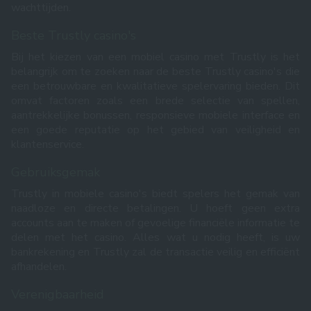
wachttijden.
Beste Trustly casino's
Bij het kiezen van een mobiel casino met Trustly is het
belangrijk om te zoeken naar de beste Trustly casino's die
een betrouwbare en kwalitatieve spelervaring bieden. Dit
omvat factoren zoals een brede selectie van spellen,
aantrekkelijke bonussen, responsieve mobiele interface en
een goede reputatie op het gebied van veiligheid en
klantenservice.
Gebruiksgemak
Trustly in mobiele casino's biedt spelers het gemak van
naadloze en directe betalingen. U hoeft geen extra
accounts aan te maken of gevoelige financiële informatie te
delen met het casino. Alles wat u nodig heeft, is uw
bankrekening en Trustly zal de transactie veilig en efficiënt
afhandelen.
Verenigbaarheid