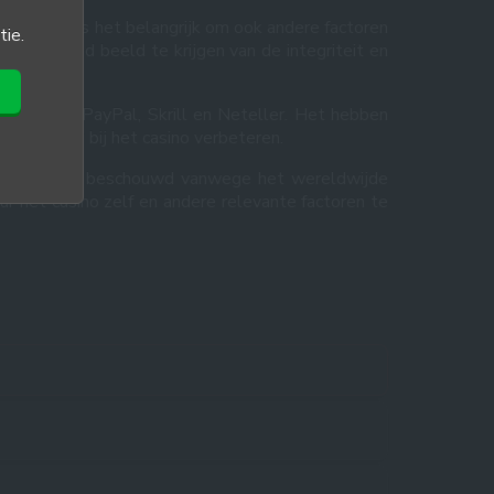
e casino, is het belangrijk om ook andere factoren
tie.
om een goed beeld te krijgen van de integriteit en
4
ts, zoals PayPal, Skrill en Neteller. Het hebben
 ervaring bij het casino verbeteren.
arder worden beschouwd vanwege het wereldwijde
ar het casino zelf en andere relevante factoren te