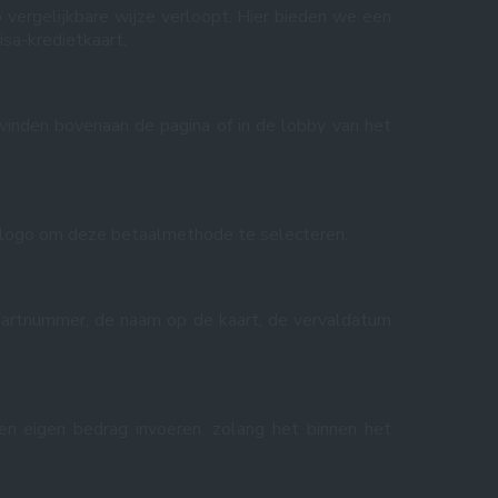
p vergelijkbare wijze verloopt. Hier bieden we een
isa-kredietkaart.
 vinden bovenaan de pagina of in de lobby van het
sa-logo om deze betaalmethode te selecteren.
aartnummer, de naam op de kaart, de vervaldatum
een eigen bedrag invoeren, zolang het binnen het