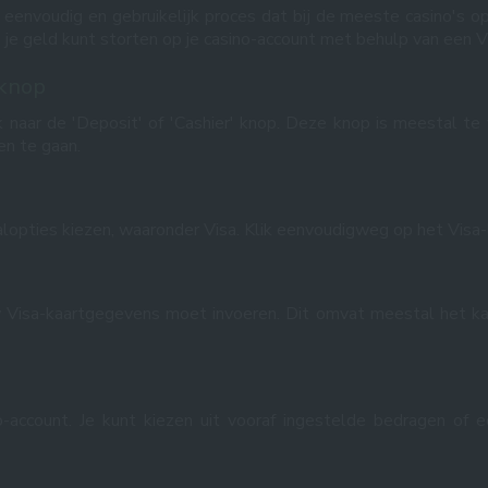
n eenvoudig en gebruikelijk proces dat bij de meeste casino's o
 je geld kunt storten op je casino-account met behulp van een V
 knop
 naar de 'Deposit' of 'Cashier' knop. Deze knop is meestal te
en te gaan.
taalopties kiezen, waaronder Visa. Klik eenvoudigweg op het Vi
 Visa-kaartgegevens moet invoeren. Dit omvat meestal het k
o-account. Je kunt kiezen uit vooraf ingestelde bedragen of 