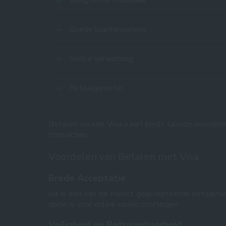
Veilig en betrouwbaar
Goede klantenservice
Snelle verwerking
Betaalgarantie
Betalen via een Visa-kaart biedt talloze voordelen
transacties:
Voordelen van Betalen met Visa
Brede Acceptatie
isa is een van de meest geaccepteerde betaalmet
optie is voor online casino stortingen.
Veiligheid en Betrouwbaarheid