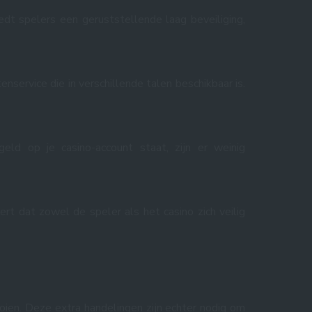
edt spelers een geruststellende laag beveiliging,
nservice die in verschillende talen beschikbaar is.
d op je casino-account staat, zijn er weinig
rt dat zowel de speler als het casino zich veilig
oien. Deze extra handelingen zijn echter nodig om