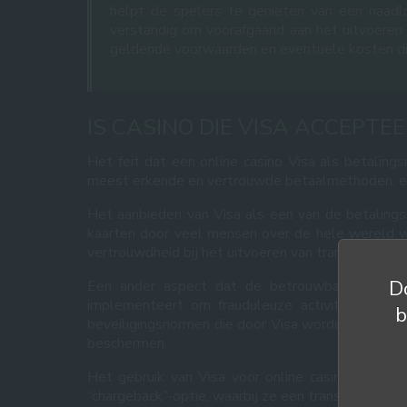
helpt de spelers te genieten van een naadlo
verstandig om voorafgaand aan het uitvoeren 
geldende voorwaarden en eventuele kosten die
IS CASINO DIE VISA ACCEPT
Het feit dat een online casino Visa als betalin
meest erkende en vertrouwde betaalmethoden, en 
Het aanbieden van Visa als een van de betalings
kaarten door veel mensen over de hele wereld w
vertrouwdheid bij het uitvoeren van transacties, w
D
Een ander aspect dat de betrouwbaarheid van e
implementeert om frauduleuze activiteiten te 
b
beveiligingsnormen die door Visa worden opgeleg
beschermen.
Het gebruik van Visa voor online casino storti
“chargeback”-optie, waarbij ze een transactie kunn