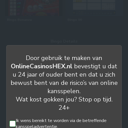
Bingo Bonanza
Bingo 90
Bingo Details
Gratis Spins
Nee
Door gebruik te maken van
OnlineCasinosHEX.nl
bevestigt u dat
u 24 jaar of ouder bent en dat u zich
TOP 3 CASINO'S OM VOOR ECHT GELD
bewust bent van de risico’s van online
TE SPELEN
kansspelen.
Wat kost gokken jou? Stop op tijd.
24+
N.v.t.
1
Ik wens bereikt te worden via de betreffende
N.v.t.
2
kansspeladvertentie.