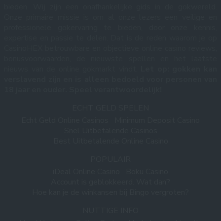
bieden. Wij zijn een onafhankelijke gids in de gokwereld.
Onze primaire missie is om al onze lezers een veilige en
professionele gokervaring te bieden, door onze kennis,
expertise en passie te delen. Dat is de reden waarom je op
CasinoHEX betrouwbare en objectieve online casino reviews,
bonusvoorwaarden, de nieuwste spellen en het laatste
nieuws van de online gokmarkt vindt.
Let op: gokken kan
verslavend zijn en is alleen bedoeld voor personen van
18 jaar en ouder. Speel verantwoordelijk!
ECHT GELD SPELEN
Echt Geld Online Casinos
Minimum Deposit Casino
Snel Uitbetalende Casinos
Best Uitbetalende Online Casino
POPULAIR
iDeal Online Casino
Boku Casino
Account is geblokkeerd. Wat dan?
Hoe kan je de winkansen bij Bingo vergroten?
NUTTIGE INFO