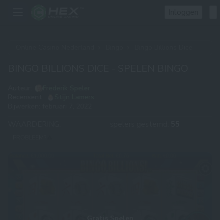
Inloggen
Online Casino Nederland
Bingo
Bingo Billions Dice
BINGO BILLIONS DICE - SPELEN BINGO
Auteur:
Frederik Speler
Recensent:
Stijn Lamers
Bijwerken:
februari 7, 2022
WAARDERING:
spelers gestemd:
55
PROBLEEM?
Gratis Spelen