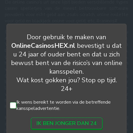
De online casino’s uit onze lijst bieden verschillende types
casino spelletjes van de meest betrouwbare software
providers voor echt geld aan, zoals scratch,
online roulette
voor geld
en
blackjack online voor geld
, etc. #casinos#
Bij het kiezen van een online casino uit de lijst raden wij u
Door gebruik te maken van
aan om ook naar de exclusieve casino bonussen te kijken.
Verschillende casino’s bieden verschillende types casino
OnlineCasinosHEX.nl
bevestigt u dat
bonussen aan, zoals een welkomst/aanmelding bonus,
u 24 jaar of ouder bent en dat u zich
geen storting bonus, storting bonus, gratis spins bonus,
bewust bent van de risico’s van online
high roller bonus, etc. Al deze bonussen hebben hun eigen
voorwaarden en regels voor gebruik en maken het de
kansspelen.
gokkers gemakkelijk om voor echt geld te gokken. Wij
Wat kost gokken jou? Stop op tijd.
bieden een lijst aan van de nieuwste casino bonussen, maar
24+
leggen er de nadruk op dat iedere gokker eerst goed de
voorwaarden moet lezen om de beste bonus voor
hem/haar te kiezen. Natuurlijk heeft u ook de optie om
Ik wens bereikt te worden via de betreffende
helemaal geen bonussen te gebruiken.
kansspeladvertentie.
Het is moeilijk om de groeiende populariteit van echt geld
IK BEN JONGER DAN 24
casino’s in Nederland te negeren, omdat grote gewonnen
jackpots veel Nederlandse spelers zullen helpen