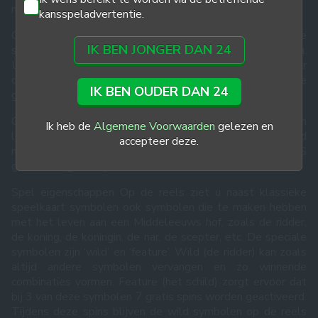
maximaal 3 per actieve paylijn.
kansspeladvertentie.
Gokautomaat type Met zijn 5 reels en bewegende
IK BEN JONGER DAN 24
symbolen behoort Black Knight 2 tot de video gokkasten.
U kunt gratis video slots online spelen zonder
downloaden. Kijk onder aan de lijst voor meer coole
IK BEN OUDER DAN 24
gokkasten.
Ontwikkelaar De spelontwikkelaar WMS maakt al jaren
Ik heb de
Algemene Voorwaarden
gelezen en
lang de mooiste casino spellen. WMS is met zijn tijd
accepteer deze.
meegegaan en maakt te gekke online slots. U kunt WMS
gokkasten gratis spelen zonder downloaden.
Spel eigenschappen Op de reels ziet u naast klassieke
speelkaart symbolen ook symbolen die te maken hebben
met het leven aan een Middeleeuws hof, zoals de ridder,
de koning, de koningin, de nar, de scepter, etc. De speciale
symbolen zijn ‘wild’ en ‘feature’. Wild (de ridder) kan zoals
altijd andere symbolen vervangen en zo winnende
combinaties vormen. Feature (het schild) zorgt ervoor dat
bij 3 van deze symbolen 7 gratis spins worden geactiveerd.
Tijdens deze spins blijven de wild symbolen op de reels