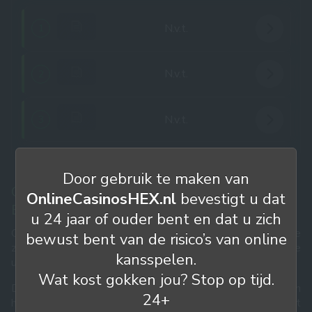
N.v.t.
1
N.v.t.
2
N.v.t.
3
Door gebruik te maken van
CLEOPATRA II GOKKAST OVERZICHT EN
OnlineCasinosHEX.nl
bevestigt u dat
ERVARING
u 24 jaar of ouder bent en dat u zich
Cleopatra II behoord tot de euro casino gokkasten waar je
bewust bent van de risico’s van online
zeker van zal genieten. Op deze site kun je demo-verzie
kansspelen.
uitproberen.
Wat kost gokken jou? Stop op tijd.
Deze gokkast is geschikt voor mobiele telefoons, je kun
24+
het zowel op mobiel als op PC spelen. Cleopatra II heeft