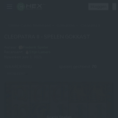
Inloggen
Online Casino Nederland
Gokkasten
Cleopatra II
CLEOPATRA II - SPELEN GOKKAST
Auteur:
Frederik Speler
Recensent:
Stijn Lamers
Bijwerken:
juni 2, 2021
WAARDERING:
spelers gestemd:
70
PROBLEEM?
Gratis Spelen