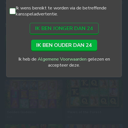
veel leuke kenmerken en is gemaakt door
IGT casino
Ik wens bereikt te worden via de betreffende
software ontwikkelaar.
kansspeladvertentie.
MEEST GESPEELD IGT GOKKASTEN
IK BEN JONGER DAN 24
IK BEN OUDER DAN 24
Ik heb de
Algemene Voorwaarden
gelezen en
accepteer deze.
Wolf Run
Siberian Storm
IGT
IGT
Golden Goddess
Pixies of the Forest
IGT
IGT