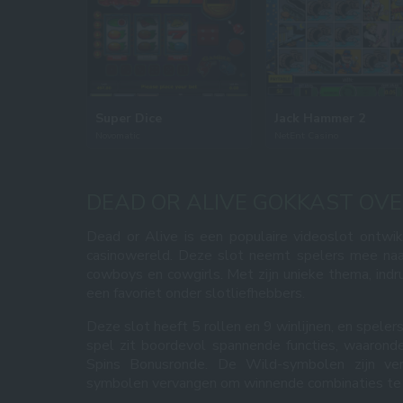
Super Dice
Jack Hammer 2
Novomatic
NetEnt Casino
DEAD OR ALIVE GOKKAST OVE
Dead or Alive is een populaire videoslot ontwi
casinowereld. Deze slot neemt spelers mee naa
cowboys en cowgirls. Met zijn unieke thema, ind
een favoriet onder slotliefhebbers.
Deze slot heeft 5 rollen en 9 winlijnen, en spele
spel zit boordevol spannende functies, waarond
Spins Bonusronde. De Wild-symbolen zijn ver
symbolen vervangen om winnende combinaties te