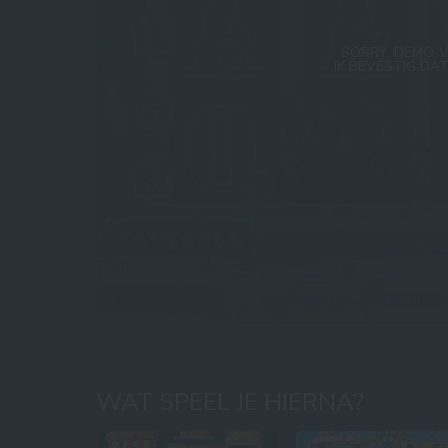
SORRY, DEMO-V
IK BEVESTIG DAT
WAT SPEEL JE HIERNA?