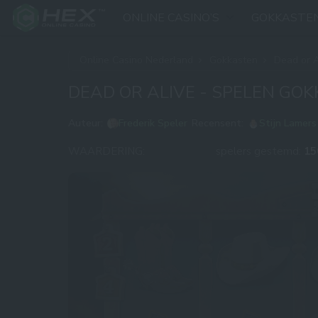
ONLINE CASINO’S
GOKKASTE
Online Casino Nederland
Gokkasten
Dead or A
DEAD OR ALIVE - SPELEN GO
Auteur:
Frederik Speler
Recensent:
Stijn Lamers
WAARDERING:
spelers gestemd:
15