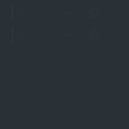
N.v.t.
2
N.v.t.
3