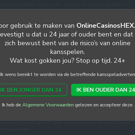
biedt verschillende functies om spelers te helpen hun winst te
erken van Dead or Alive is de gratis spins functie, waarbij
vermenigvuldiger van 2x kunnen krijgen op hun winst.
oor gebruik te maken van
OnlineCasinosHEX.
n worden gebruikt om andere symbolen te vervangen om
evestigt u dat u 24 jaar of ouder bent en dat
en spelers tijdens de gratis spins-functie wild-symbolen
hun winst verder te verhogen.
zich bewust bent van de risico’s van online
kansspelen.
t die geschikt is voor zowel beginnende als ervaren spelers.
ties is het een geweldige keuze voor elke liefhebber van
Wat kost gokken jou? Stop op tijd. 24+
Ik wens bereikt te worden via de betreffende kansspeladverten
IK BEN JONGER DAN 24
IK BEN OUDER DAN 2
rs mee naar het wilde westen met zijn cowboy-thema, wat
Ik heb de
Algemene Voorwaarden
gelezen en accepteer deze.
t spel is prachtig vormgegeven met oog voor detail, met
ffecten die de sfeer versterken.
is een hoogtepunt van het spel, waarbij spelers de kans krijgen
rmenigvuldigen.