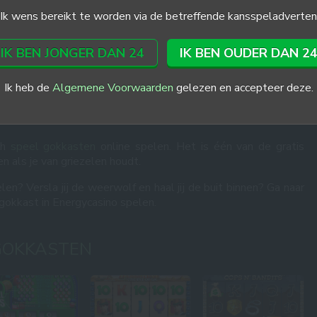
 je 1 gratis spin met een x1 multiplier. 4 grafstenen geeft je 2
Ik wens bereikt te worden via de betreffende kansspeladverten
nen geeft je 3 gratis spins met een x3 multiplier. Op de
ipliers winnen. Zie je Dr. Blackwood hierbij in beeld? Dan kun
Moon Fortunes is dan ook een aanrader als je houd van gratis
IK BEN JONGER DAN 24
IK BEN OUDER DAN 2
Ik heb de
Algemene Voorwaarden
gelezen en accepteer deze.
eerwolf met de zilveren kogel en haal jij de buit binnen? Ga op
 griezelige landschap bij volle maan. Kijk uit voor het
ch
speel gokkasten
online spelen. Het is één van de gratis
 als je van griezelen houdt.
elen? Versla jij de weerwolf en haal jij de buit binnen? Ga naar
 gokkast in Energycasino spelen.
GOKKASTEN