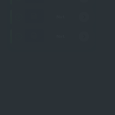
N.v.t.
2
N.v.t.
3