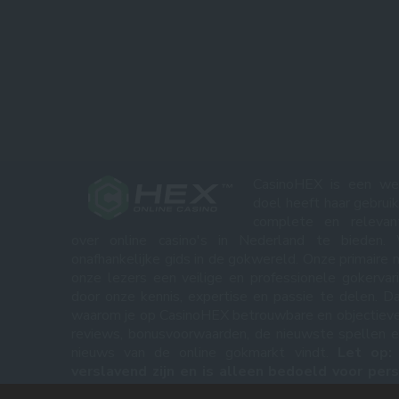
CasinoHEX is een web
doel heeft haar gebrui
complete en relevant
over online casino's in Nederland te bieden. 
onafhankelijke gids in de gokwereld. Onze primaire m
onze lezers een veilige en professionele gokervar
door onze kennis, expertise en passie te delen. D
waarom je op CasinoHEX betrouwbare en objectieve 
reviews, bonusvoorwaarden, de nieuwste spellen e
nieuws van de online gokmarkt vindt.
Let op:
verslavend zijn en is alleen bedoeld voor per
jaar en ouder. Speel verantwoordelijk!