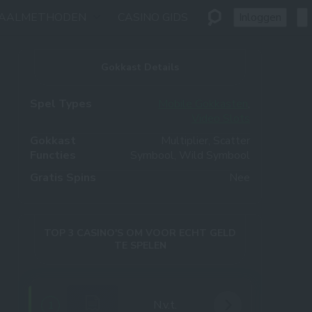
AALMETHODEN
CASINO GIDS
Inloggen
Gokkast Details
Spel Types
Mobile Gokkasten
,
Video Slots
Gokkast
Multiplier, Scatter
Functies
Symbool, Wild Symbool
Gratis Spins
Nee
TOP 3 CASINO'S OM VOOR ECHT GELD
TE SPELEN
N.v.t.
1