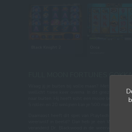
Black Knight 2
Orca
Novomatic
FULL MOON FORTUNES GOKKA
Waag jij je buiten bij volle maan? Met de Full 
D
wellicht twee keer overna. In dit griezelige spe
naar buiten. Hij heeft echt een mooie buit vers
b
5 rollen en 20 winlijnen kan je 500 muntjes aan bu
Daarnaast heeft dit spel van Playtech leuke func
weerwolf in beeld? Dan heb je een Wild symbo
veranderd Dr. Blackwood in de weerwolf. Je krijg