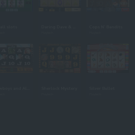
all slots
Daring Dave & The Eye of Ra
Cops N’ Bandits
tech
Playtech
Playtech
Cowboys and Aliens
Sherlock Mystery
Silver Bullet
tech
Playtech
Playtech