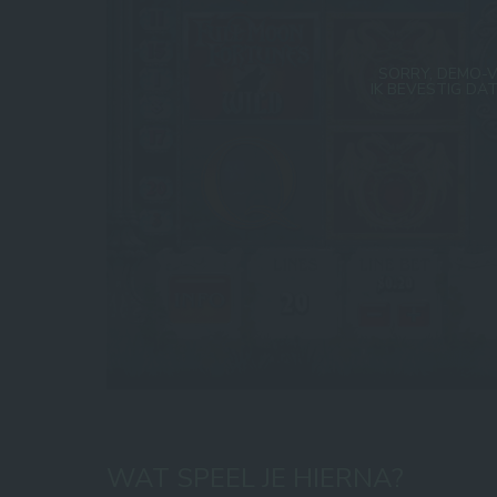
SORRY, DEMO-V
IK BEVESTIG DAT
WAT SPEEL JE HIERNA?