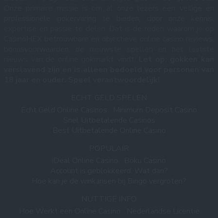
Onze primaire missie is om al onze lezers een veilige en
professionele gokervaring te bieden, door onze kennis,
expertise en passie te delen. Dat is de reden waarom je op
CasinoHEX betrouwbare en objectieve online casino reviews,
bonusvoorwaarden, de nieuwste spellen en het laatste
nieuws van de online gokmarkt vindt.
Let op: gokken kan
verslavend zijn en is alleen bedoeld voor personen van
18 jaar en ouder. Speel verantwoordelijk!
ECHT GELD SPELEN
Echt Geld Online Casinos
Minimum Deposit Casino
Snel Uitbetalende Casinos
Best Uitbetalende Online Casino
POPULAIR
iDeal Online Casino
Boku Casino
Account is geblokkeerd. Wat dan?
Hoe kan je de winkansen bij Bingo vergroten?
NUTTIGE INFO
Hoe Werkt een Online Casino
Nederlandse Licentie