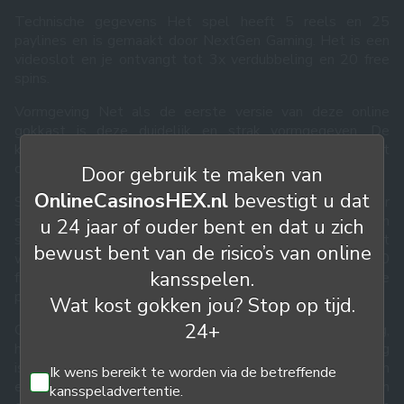
Technische gegevens Het spel heeft 5 reels en 25
paylines en is gemaakt door NextGen Gaming. Het is een
videoslot en je ontvangt tot 3x verdubbeling en 20 free
spins.
Vormgeving Net als de eerste versie van deze online
gokkast is deze duidelijk en strak vormgegeven. De
kleuren en het ierse geluid passen goed bij het thema. Dit
online casino spel is zeer overzichtelijk.
Door gebruik te maken van
OnlineCasinosHEX.nl
bevestigt u dat
Spelverloop Bij drie of meer goudpotten, wat de scatter
symbolen zijn, kan je in dit spel 20 gratis spellen winnen en
u 24 jaar of ouder bent en dat u zich
spelen voor meer win kans. De vrouw met rode haren is het
bewust bent van de risico’s van online
wild symbool en geeft je extra win kans. Met 15,20 en 10
kansspelen.
free spins maak je in dit online spel kans op vele hoge
prijzen.
Wat kost gokken jou? Stop op tijd.
24+
Conclusie Irish Eyes 2 is een gokkast van NextGen Gaming,
het is een gokkast waar je gratis op speelt. De vormgeving
is strak en overzichtelijk. Het spel is makkelijk te spelen
Ik wens bereikt te worden via de betreffende
en een lust voor het oog. Je krijgt nog meer extra bonussen
kansspeladvertentie.