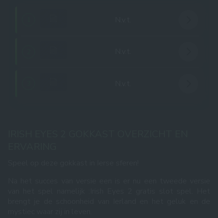
N.v.t.
1
N.v.t.
2
N.v.t.
3
IRISH EYES 2 GOKKAST OVERZICHT EN
ERVARING
Speel op deze gokkast in Ierse sferen!
Na het succes van versie een is er nu een tweede versie
van het spel namelijk :Irish Eyes 2 gratis slot spel. Het
brengt je de schoonheid van Ierland en het geluk en de
mystiec waar zij in leven.