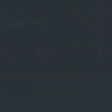
ERSIE IS NIER BESCHIKBAAR
 IK OUDER BEN DAN 18 JAAR.