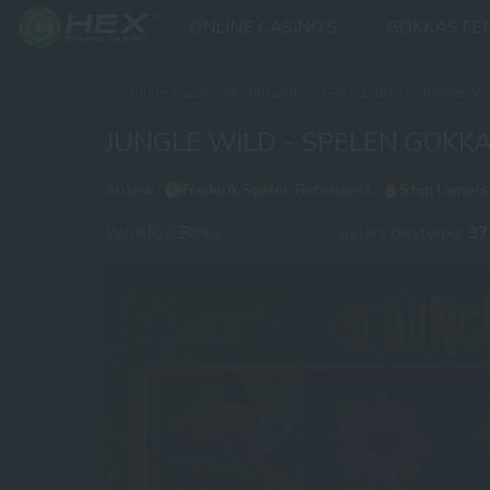
ONLINE CASINO’S
GOKKASTE
Online Casino Nederland
Gokkasten
Jungle Wi
JUNGLE WILD - SPELEN GOKK
Auteur:
Frederik Speler
Recensent:
Stijn Lamers
WAARDERING:
spelers gestemd:
37