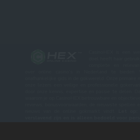
CasinoHEX is een web
doel heeft haar gebrui
complete en relevant
over online casino's in Nederland te bieden. 
onafhankelijke gids in de gokwereld. Onze primaire m
onze lezers een veilige en professionele gokervar
door onze kennis, expertise en passie te delen. D
waarom je op CasinoHEX betrouwbare en objectieve 
reviews, bonusvoorwaarden, de nieuwste spellen e
nieuws van de online gokmarkt vindt.
Let op:
verslavend zijn en is alleen bedoeld voor per
jaar en ouder. Speel verantwoordelijk!