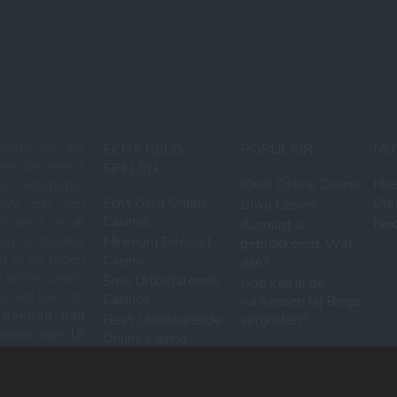
site die als
ECHT GELD
POPULAIR
NU
kers de meest
SPELEN
iDeal Online Casino
Hoe
e informatie
Echt Geld Online
Onl
Wij zijn een
Boku Casino
Casinos
issie is om al
Ned
Account is
ing te bieden,
Minimum Deposit
geblokkeerd. Wat
at is de reden
Casino
dan?
online casino
Snel Uitbetalende
Hoe kan je de
n het laatste
Casinos
winkansen bij Bingo
 gokken kan
Best Uitbetalende
vergroten?
sonen van 18
Online Casino