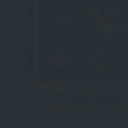
SORRY, DEMO-V
IK BEVESTIG DAT