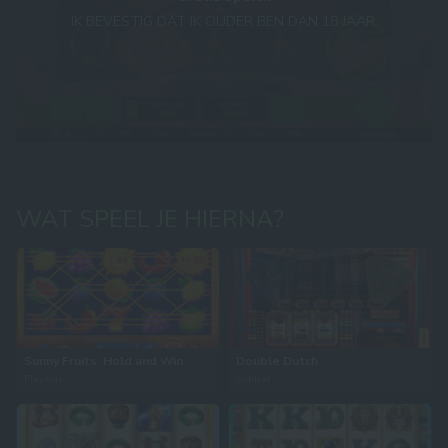
IK BEVESTIG DAT IK OUDER BEN DAN 18 JAAR.
WAT SPEEL JE HIERNA?
Sunny Fruits: Hold and Win
Double Dutch
Playson
SimBat