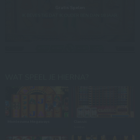
Gratis Spelen
IK BEVESTIG DAT IK OUDER BEN DAN 18 JAAR.
WAT SPEEL JE HIERNA?
Montezuma Megaways
Classic
SimBat