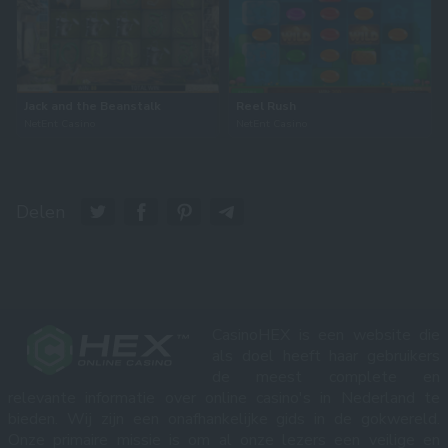
Jack and the Beanstalk
Reel Rush
NetEnt Casino
NetEnt Casino
Delen
CasinoHEX is een website die
als doel heeft haar gebruikers
de meest complete en
relevante informatie over online casino's in Nederland te
bieden. Wij zijn een onafhankelijke gids in de gokwereld.
Onze primaire missie is om al onze lezers een veilige en