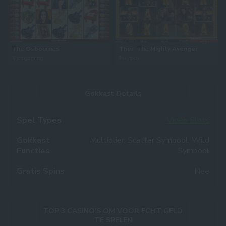
The Osbournes
Thor: The Mighty Avenger
Microgaming
Playtech
Gokkast Details
Spel Types
Video Slots
Gokkast
Multiplier, Scatter Symbool, Wild
Functies
Symbool
Gratis Spins
Nee
TOP 3 CASINO'S OM VOOR ECHT GELD
TE SPELEN