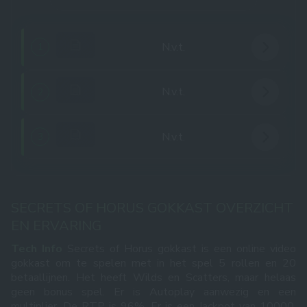
N.v.t.
1
N.v.t.
2
N.v.t.
3
SECRETS OF HORUS GOKKAST OVERZICHT
EN ERVARING
Tech Info
Secrets of Horus gokkast is een online video
gokkast om te spelen met in het spel 5 rollen en 20
betaallijnen. Het heeft Wilds en Scatters, maar helaas
geen bonus spel. Er is Autoplay aanwezig en een
multiplier. De RTP is 96%. Er is een Jackpot van 10000.