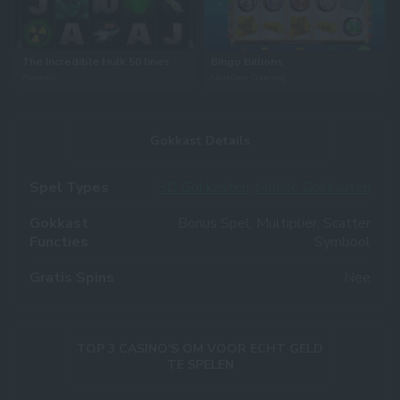
The Incredible Hulk 50 lines
Bingo Billions
Playtech
NextGen Gaming
Gokkast Details
Spel Types
3D Gokkasten
,
Mobile Gokkasten
Gokkast
Bonus Spel, Multiplier, Scatter
Functies
Symbool
Gratis Spins
Nee
TOP 3 CASINO'S OM VOOR ECHT GELD
TE SPELEN