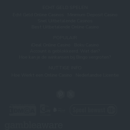
ECHT GELD SPELEN
Echt Geld Online Casinos
Minimum Deposit Casino
Snel Uitbetalende Casinos
Best Uitbetalende Online Casino
POPULAIR
iDeal Online Casino
Boku Casino
Account is geblokkeerd. Wat dan?
Hoe kan je de winkansen bij Bingo vergroten?
NUTTIGE INFO
Hoe Werkt een Online Casino
Nederlandse Licentie