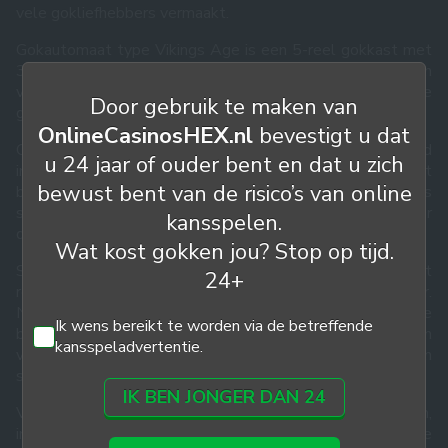
vele gokliefhebbers vermaakt.
Gokautomaat type Vikings Age is een 5-reel gokkast met
30 paylijnen. De animaties zijn soepel en de beelden zijn
visueel helder, buiten het feit dat sommige mensen de
Door gebruik te maken van
groene drukke gransrand teveel van het goede vinden.
OnlineCasinosHEX.nl
bevestigt u dat
Ontwikkelaar Betsoft ontwikkelt spellen, gespecialiseerd
u 24 jaar of ouder bent en dat u zich
in 3D en 3D gokkasten spelletjes online gratis. Betsoft
bewust bent van de risico’s van online
biedt een reeks van gratis casino spelletjes met bonus
spins en gratis online gokkasten met gratis spins zonder
kansspelen.
download.
Wat kost gokken jou? Stop op tijd.
Spel Eigenschappen Symbolen gebruikt in de gokkast
24+
representeren het mythologische Viking leven en cultuur.
Naast de Viking held, een roodharige Viking-jongedame
Ik wens bereikt te worden via de betreffende
bestaan andere symbolen in het spel uit: een schip, een
kansspeladvertentie.
vlag, een wiel, een bijl, een rune steen, een viking helm, een
schat en de oude Viking kapitein.
IK BEN JONGER DAN 24
Vikings Age heeft drie unieke bonus eigenschappen,
inclusief gratis draaibeurten en een bonusspel ronde. De