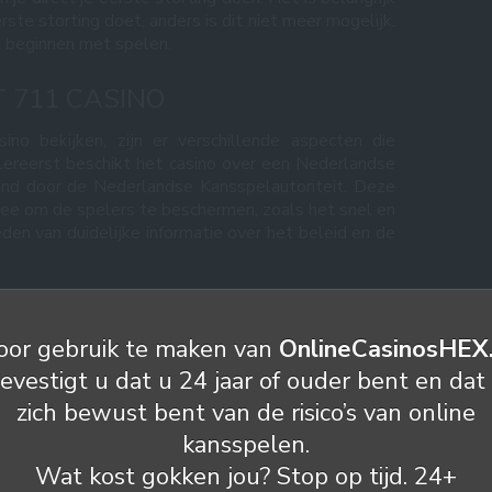
te storting doet, anders is dit niet meer mogelijk.
ct beginnen met spelen.
 711 CASINO
 bekijken, zijn er verschillende aspecten die
llereerst beschikt het casino over een Nederlandse
eend door de Nederlandse Kansspelautoriteit. Deze
mee om de spelers te beschermen, zoals het snel en
den van duidelijke informatie over het beleid en de
len van gerenommeerde softwarestudio’s aan, die
de eerlijke werking van hun RNG. Ook zijn de
SA, Mastercard en Maestro, veilig versleuteld en
oor gebruik te maken van
OnlineCasinosHEX.
evestigt u dat u 24 jaar of ouder bent en dat
S (Centraal Register Uitsluiting Kansspelen), wat
zich bewust bent van de risico’s van online
 met gokverslaving. Het register biedt gokkers met
kansspelen.
time-out te nemen en tijdelijk of permanent te
Wat kost gokken jou? Stop op tijd. 24+
 en casino’s, zodat ze kunnen werken aan hun