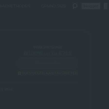
AALMETHODEN
CASINO GIDS
Inloggen
Welkomstbonus
100% up to €711
Ga naar casino
TOEVOEGEN AAN FAVORIETEN
 1, 2024