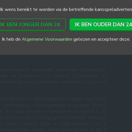
at 711 Casino betrouwbaar is en een veilige plek
Ik wens bereikt te worden via de betreffende kansspeladverten
IK BEN JONGER DAN 24
IK BEN OUDER DAN 2
sten, tafelspellen en een live casino, zoals je zou
Ik heb de
Algemene Voorwaarden
gelezen en accepteer deze.
eddenschappen zijn echter niet beschikbaar. Op de
sino’ en ‘Live Casino’ en naar beneden scrollen om
en en direct een spel te spelen (mits je een actief
eleveranciers, waaronder Greentube (Novomatic),
ten, en Pragmatic Play, Netent, Microgaming en
lledige lijst van spelmakers vinden door ‘Casino’ of
illende soorten online gokkasten vinden, met meer
verschillende subcategorieën, waaronder ‘Slots’,
n’, wat laat zien dat er voldoende diversiteit is. Je
m de nieuwste toevoegingen te bekijken, terwijl je
en, zoals Starburst, Book of Dead, Reactoonz en 9
anded gokkasten vinden, zoals Who Wants to Be a