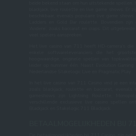
beide bekend staan om hun uitstekende spellen. He
blackjack, live roulette en live game shows. Er zi
beschikbaar, evenals populaire live game shows
Ladders en Gold Bar roulette. Bovendien zijn
‘Andere’, zoals baccarat en craps. Dit uitgebreid
veel spelers aanspreken.
Het live casino van 711 heeft HD-camera’s die a
enkele softwareleveranciers die het groots
hoogwaardige, originele spellen van topkwalit
leider op nummer één. Naast Evolution Gaming 
Nederlandse Stakelogic Live en Pragmatic Play.
In het live casino van 711 Casino vind je een in
zoals blackjack, roulette en baccarat, evena
gameshows zijn Lightning Roulette, Monopo
verschillende exclusieve live casino spellen 
Blackjack en Stakelogic 711 Blackjack.
BETAALMOGELIJKHEDEN BIJ 7
De betaalmogelijkheden bij 711 Casino zijn net 