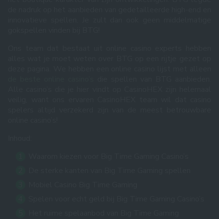
de nadruk op het aanbieden van gedetailleerde high-end en
innovatieve spellen. Je zult dan ook geen middelmatige
gokspellen vinden bij BTG!
Ons team dat bestaat uit online casino experts hebben
alles wat je moet weten over BTG op een rijtje gezet op
deze pagina. We hebben een online casino lijst met alleen
de beste online casino’s
die spellen van BTG aanbieden.
Alle casino’s die je hier vindt op CasinoHEX zijn helemaal
veilig, want ons ervaren CasinoHEX team wil dat casino
spelers altijd verzekerd zijn van de meest betrouwbare
online casino’s!
Inhoud:
Waarom kiezen voor Big Time Gaming Casino’s
De sterke kanten van Big Time Gaming spellen
Mobiel Casino Big Time Gaming
Spelen voor echt geld bij Big Time Gaming Casino’s
Het ruime spelaanbod van Big Time Gaming