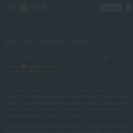
Inloggen
Online Casino Nederland
Reviews
Big Time Gaming
BIG TIME GAMING CASINO
WAARDERING:
spelers gestemd:
93
Auteur:
Frederik Speler
Recensent:
Stijn Lamers
Bijwerken:
april 22, 2025
Big Time Gaming (BTG) is een vooraanstaand Australisch
bedrijf dat casino software levert aan de beste online
casino’s in Nederland. Meerdere online casino's bieden over
de hele wereld de online gokspellen van topkwaliteit die
zijn ontwikkeld door Big Time Gaming.
Het bijzondere aan deze leverancier is de complexiteit en
het boutique karakter van zijn ontwikkelingen. BTG legde