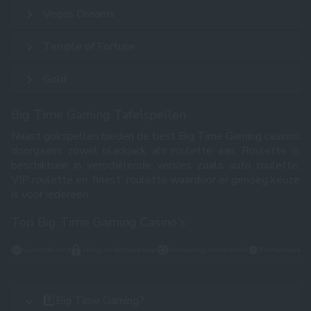
Vegas Dreams
Temple of Fortune
Gold
Big Time Gaming Tafelspellen
Naast gokspellen bieden de best Big Time Gaming casinos
doorgaans zowel blackjack als roulette aan. Roulette is
beschikbaar in verschillende versies zoals auto roulette,
VIP roulette en ‘finest’ roulette waardoor er genoeg keuze
is voor iedereen.
Top Big Time Gaming Casino's
Gecertificeerd
Veilig en betrouwbaar
Deskundig beoordeeld
Betrouwbaar
1️⃣Big Time Gaming?