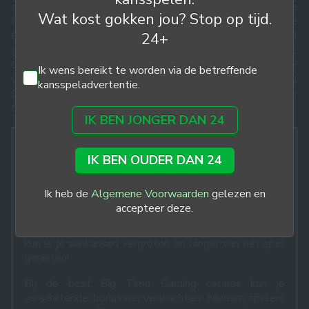
op RTP. Je krijgt dus waar voor je geld. De gemiddelde
Wat kost gokken jou? Stop op tijd.
RTP van Big Time Gaming slots is 96,26%. De slot White
Rabbit Megaways heeft een RTP van 97,72%, wat
24+
geweldig is voor zo'n visueel indrukwekkende game.
Queen of Riches Megaways komt in de buurt met een RTP
Ik wens bereikt te worden via de betreffende
van 96,90%. Tot slot heeft de speelautomaat The Final
kansspeladvertentie.
Countdown een rendement van 96,65%, net als Kingmaker
Megaways.
IK BEN JONGER DAN 24
IK BEN OUDER DAN 24
BIG TIME GAMING CASINO BONUSSEN
Over het algemeen kunnen Big Time Gaming slots
Ik heb de
Algemene Voorwaarden
gelezen en
zeer volatiel zijn. Om die reden raadt CasinoHEX aan
accepteer deze.
om een ​​flinke bonus te pakken voordat je de rollen
laat draaien. Met een beetje extra geld op je saldo
kun je je winkansen vergroten en langer van het spel
genieten!
Bij de best Big Time Gaming casinos kun je
verschillende bonussen verwachten. Nieuwe spelers