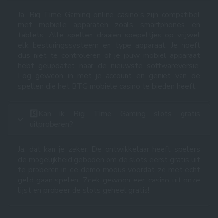
Ja, Big Time Gaming online casino's zijn compatibel
met mobiele apparaten zoals smartphones en
tablets. Alle spellen draaien soepeltjes op vrijwel
elk besturingssysteem en type apparaat. Je hoeft
dus niet te controleren of je jouw mobiel apparaat
hebt geüpdatet naar de nieuwste softwareversie.
Log gewoon in met je account en geniet van de
spellen die het BTG mobiele casino te bieden heeft.
5️⃣Kan ik Big Time Gaming slots gratis
uitproberen?
Ja, dat kan je zeker. De ontwikkelaar heeft spelers
de mogelijkheid geboden om de slots eerst gratis uit
te proberen in de demo modus voordat ze met echt
geld gaan spelen. Zoek gewoon een casino uit onze
lijst en probeer de slots geheel gratis!