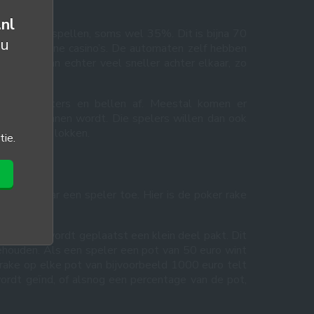
nl
met de tafelspellen, soms wel 35%. Dit is bijna 70
 u
te als online casino’s. De automaten zelf hebben
rondes gaan echter veel sneller achter elkaar, zo
lerlei toeters en bellen af. Meestal komen er
at er gewonnen wordt. Die spelers willen dan ook
jgangers te lokken.
tie.
4
ot gaat naar een speler toe. Hier is de poker rake
zet die er wordt geplaatst een klein deel pakt. Dit
ehouden. Als een speler een pot van 50 euro wint
 rake op elke pot van bijvoorbeeld 1000 euro telt
wordt geïnd, of alsnog een percentage van de pot,