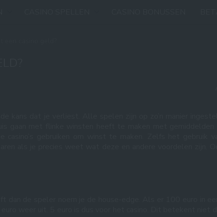
N
CASINO SPELLEN
CASINO BONUSSEN
BET
t een casino geld?
ELD?
de kans dat je verliest. Alle spelen zijn op zo’n manier inges
 huis gaan met flinke winsten heeft te maken met gemiddelde
ie casino’s gebruiken om winst te maken. Zelfs het gebruik v
aren als je precies weet wat deze en andere voordelen zijn. O
t dan de speler noem je de house-edge. Als er 100 euro in ee
 weer uit. 5 euro is dus voor het casino. Dit betekent niet dat 