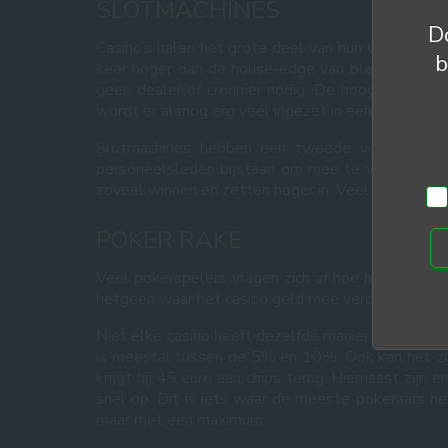
SLOTMACHINES
D
Casino’s halen het grote deel van hun winsten uit
b
keer hoger dan de house-edge van blackjack. Toc
geen dealer of croupier nodig. De hoogte van de 
wordt er alsnog erg veel ingezet in een korte tijd.
Slotmachines hebben een tweede voordeel voor
personeelsleden bijstaan om mee te vieren. Dit 
zoveel winnen en zetten hoger in. Veel gokhallen 
POKER RAKE
Veel pokerspelers vragen zich af hoe het casino g
hetgeen waar het casino geld mee verdiend.
Niet elke casino heeft dezelfde manier van deze ra
is meestal tussen de 5% en 10%. Ook kan het zij
krijgt hij 45 euro aan chips terug. Hiernaast zi
snel op. Dit is iets waar de meeste pokeraars he
maar met een maximum.