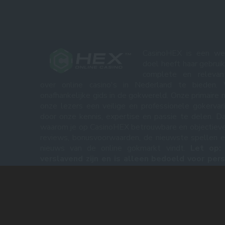
CasinoHEX is een web
doel heeft haar gebrui
complete en relevant
over online casino's in Nederland te bieden. 
onafhankelijke gids in de gokwereld. Onze primaire m
onze lezers een veilige en professionele gokervar
door onze kennis, expertise en passie te delen. D
waarom je op CasinoHEX betrouwbare en objectieve 
reviews, bonusvoorwaarden, de nieuwste spellen e
nieuws van de online gokmarkt vindt.
Let op:
verslavend zijn en is alleen bedoeld voor per
jaar en ouder. Speel verantwoordelijk!
2026 © CASINOHEX
ECHT 