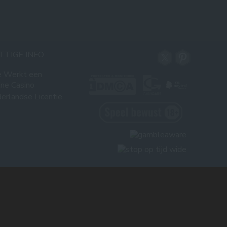
TTIGE INFO
 Werkt een
ine Casino
erlandse Licentie
EL UITBETALENDE CASINOS