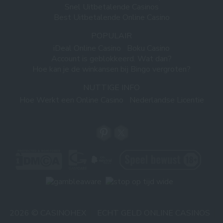
Snel Uitbetalende Casinos
Best Uitbetalende Online Casino
POPULAIR
iDeal Online Casino
Boku Casino
Account is geblokkeerd. Wat dan?
Hoe kan je de winkansen bij Bingo vergroten?
NUTTIGE INFO
Hoe Werkt een Online Casino
Nederlandse Licentie
2026 © CASINOHEX
ECHT GELD ONLINE CASINOS