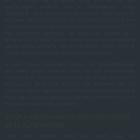
Om te zorgen dat je legaal bezig bent en aan alle
wetgevingen voldoet, heb je vergunningen nodig.
Afhankelijk van in welk land je besluit een online casino te
vestigen, kan dit een proces zijn wat lang duurt. Als je een
casino in Nederland wilt hebben dan kun je vanaf april 2021
een vergunning aanvragen die actief kan worden op 1
oktober 2021. Veel casino’s kiezen ervoor een vergunning
aan te vragen in Malta. Hier zijn de minste regels en is er
vrijwel geen of helemaal geen kansspelbelasting.
Je moet zelf een vergunning hebben voor het bedrijf achter
het online casino, maar je kunt ook een licentiehouder
worden bij de casino game provider die je hebt gekozen. In
het laatste geval ben je meer een aanbieder van hun
software, dan je eigen casino. Dit heeft de voordelen dat al
deze zaken worden geregeld door de leverancier en je zelf
bezig kunt blijven met je klanten.
STAP 4: KIEZEN VAN DE GEACCEPTEERDE
BETAALMETHODES
Veel online gokkers kijken als eerste naar de