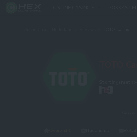
ONLINE CASINO’S
GOKKASTE
Online Casino Nederland
Reviews
TOTO Casino
TOTO Ca
Stortingsmetho
Auteur:
Overzicht
Recensies
Betal