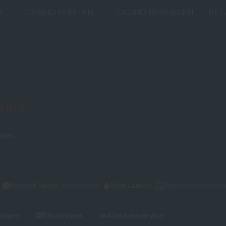
N
CASINO SPELLEN
CASINO BONUSSEN
BET
sino
den:
Frederik Speler
Recensent:
Stijn Lamers
Bijgewerkt:
februari
ingen
Discussies
Klantenservice