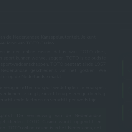
an de Nederlandse Kansspelautoriteit. Je kunt
eiliging van TOTO Casino.
n in een online casino, dat is wat TOTO doet,
an sport kunnen we wel zeggen. TOTO is de oudste
 op sportweddenschappen. TOTO bestaat sinds 1957
ederlandse geschiedenis van het gokken. We
eler op de Nederlandse markt.
veilig inzetten op sportwedstrijden. Je voorspelt
verdienen. Je krijgt je inzet terug + een geldbedrag.
rschillende factoren en verschilt per wedstrijd.
litst. De vernieuwing van de Nederlandse
elijkheden. TOTO Casino wordt opgericht en
no. TOTO online casino is in het Nederlands, net