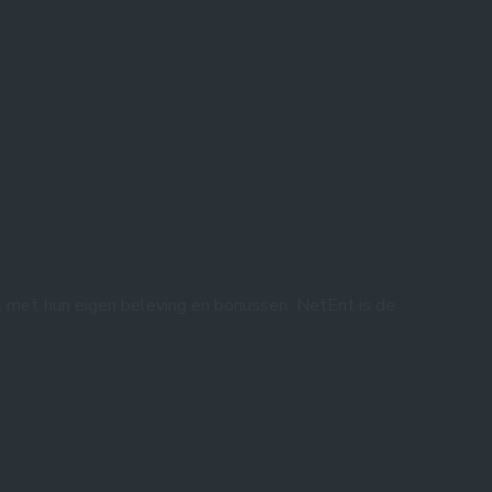
l met hun eigen beleving en bonussen. NetEnt is de