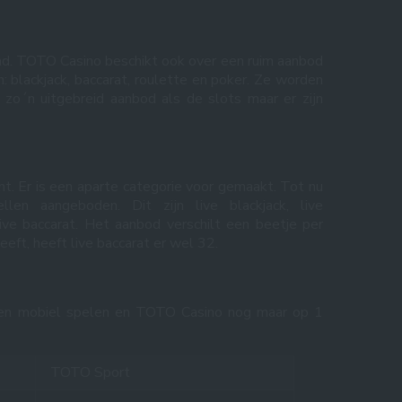
md. TOTO Casino beschikt ook over een ruim aanbod
: blackjack, baccarat, roulette en poker. Ze worden
 zo´n uitgebreid aanbod als de slots maar er zijn
t. Er is een aparte categorie voor gemaakt. Tot nu
len aangeboden. Dit zijn live blackjack, live
live baccarat. Het aanbod verschilt een beetje per
eeft, heeft live baccarat er wel 32.
en mobiel spelen en TOTO Casino nog maar op 1
TOTO Sport