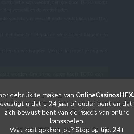
 combinatie van wedstrijden die door TOTO wordt
e dag verschillen de wedstrijden.
lende spelers van verschillende wedstrijden inzetten
gt een booster. Bepaalde wedstrijden krijgen een
inzetten op wedstrijden. Win je dan moet je nog wel
peeld worden. Om dit te vieren heeft TOTO een
 geldig is kunnen we niet zeggen maar je krijgt
al 10 gratis spins die gebruikt kunnen worden op
s spins zijn 7 dagen geldig en bij het aanmaken
oor gebruik te maken van
OnlineCasinosHEX.
evestigt u dat u 24 jaar of ouder bent en dat
zich bewust bent van de risico’s van online
onussen/acties voor het sport gedeelte maar naar
kansspelen.
o ook een uitgebreider aanbod van bonussen/acties
Wat kost gokken jou? Stop op tijd. 24+