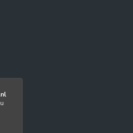
nl
 u