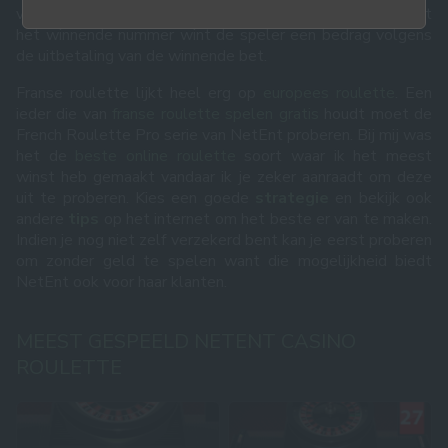
van het tabel verwijderd. Bij het wel overeenkomen met
het winnende nummer wint de speler een bedrag volgens
de uitbetaling van de winnende bet.
Franse roulette lijkt heel erg op
europees roulette
.
Een
ieder die van
franse roulette spelen gratis
houdt moet de
French Roulette Pro serie van NetEnt proberen. Bij mij was
het de
beste online roulette
soort waar ik het meest
winst heb gemaakt vandaar ik je zeker aanraadt om deze
uit te proberen. Kies een goede
strategie
en bekijk ook
andere
tips
op het internet om het beste er van te maken.
Indien je nog niet zelf verzekerd bent kan je eerst proberen
om zonder geld te spelen want die mogelijkheid biedt
NetEnt ook voor haar klanten.
MEEST GESPEELD NETENT CASINO
ROULETTE