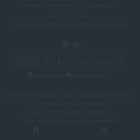
Hoe kan je de winkansen bij Bingo vergroten?
NUTTIGE INFO
Hoe Werkt een Online Casino
Nederlandse Licentie
2026 © CASINOHEX
ECHT GELD ONLINE CASINOS
MINIMUM DEPOSIT CASINO
SNEL UITBETALENDE CASINOS
BEST UITBETALENDE ONLINE CASINO
Home
Profiel