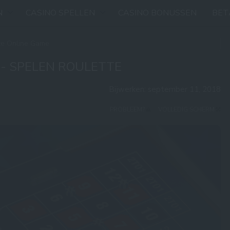
N
CASINO SPELLEN
CASINO BONUSSEN
BET
tte Online Game
 - SPELEN ROULETTE
Bijwerken:
september 11, 2018
PROBLEEM?
VOLLEDIG SCHERM