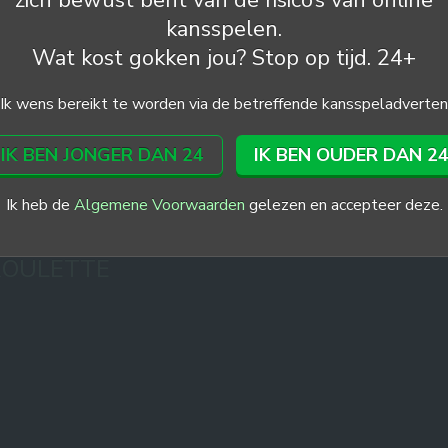
zich bewust bent van de risico’s van online
kansspelen.
Wat kost gokken jou? Stop op tijd. 24+
Ik wens bereikt te worden via de betreffende kansspeladverten
Common Draw Roulette
Dual Play Roulette
Premium European Roulette
Evolution
Playtech
IK BEN JONGER DAN 24
IK BEN OUDER DAN 2
 OVERZICHT EN ERVARING
Ik heb de
Algemene Voorwaarden
gelezen en accepteer deze.
ROULETTE