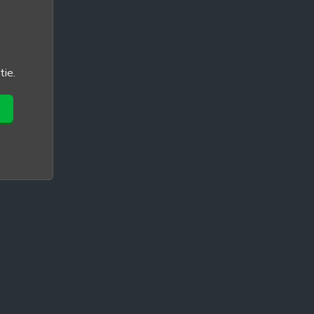
tie.
4