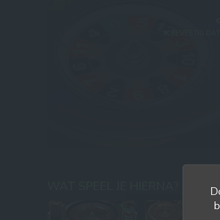
G
IK BEVESTIG DAT
WAT SPEEL JE HIERNA?
D
b