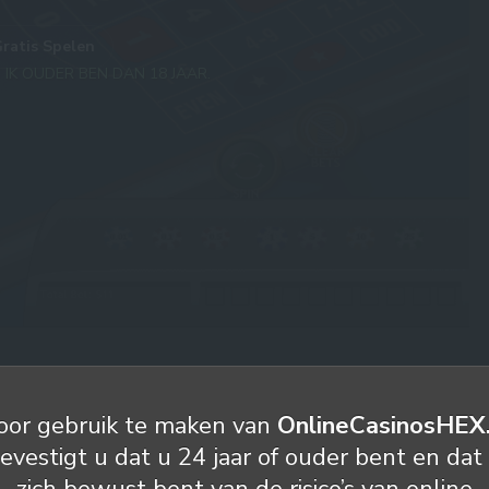
ratis Spelen
 IK OUDER BEN DAN 18 JAAR.
oor gebruik te maken van
OnlineCasinosHEX.
evestigt u dat u 24 jaar of ouder bent en dat