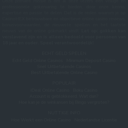
Onze primaire missie is om al onze lezers een veilige en
professionele gokervaring te bieden, door onze kennis,
expertise en passie te delen. Dat is de reden waarom je op
CasinoHEX betrouwbare en objectieve online casino reviews,
bonusvoorwaarden, de nieuwste spellen en het laatste
nieuws van de online gokmarkt vindt.
Let op: gokken kan
verslavend zijn en is alleen bedoeld voor personen van
18 jaar en ouder. Speel verantwoordelijk!
ECHT GELD SPELEN
Echt Geld Online Casinos
Minimum Deposit Casino
Snel Uitbetalende Casinos
Best Uitbetalende Online Casino
POPULAIR
iDeal Online Casino
Boku Casino
Account is geblokkeerd. Wat dan?
Hoe kan je de winkansen bij Bingo vergroten?
NUTTIGE INFO
Hoe Werkt een Online Casino
Nederlandse Licentie