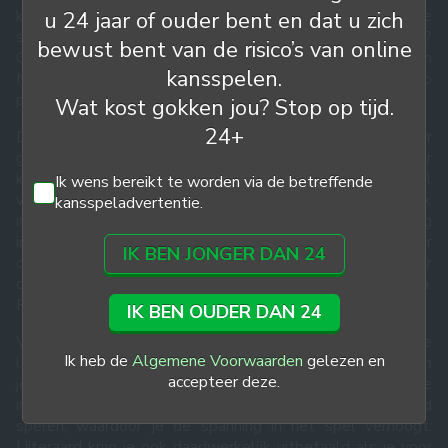
kwartje per ronde. Zo kun je op je gemak je favoriete
u 24 jaar of ouder bent en dat u zich
strategie uitproberen. Houd je van een meer stevige gok?
bewust bent van de risico’s van online
Ook dan kun je je hart ophalen met All Aces Poker van
kansspelen.
Microgaming. De maximale inzet bedraagt namelijk 25 euro
per ronde.
Wat kost gokken jou? Stop op tijd.
24+
De maximale opbrengst wordt ook bij All Aces Poker
gevormd door het behalen van een Royal Flush. Hierdoor
krijg je namelijk 4000 muntjes uitgekeerd. In dit spel
Ik wens bereikt te worden via de betreffende
vormen echter de azen en de four of a kind combinaties ook
kansspeladvertentie.
interessante combinaties waar je als speler zeker op mag
inzetten. Vier azen leveren namelijk 2000 muntjes op. Vier
IK BEN JONGER DAN 24
dezelfde van twee tot vier levert je 1000 muntjes op. Vier
dezelfde van andere combinaties levert je 250 muntjes op.
Pas je strategie hier dan ook op aan.
IK BEN OUDER DAN 24
Video poker gratis spelen is uiteraard mogelijk. Gezien de
Ik heb de
Algemene Voorwaarden
gelezen en
lage inzet bji het All Aces Poker spel van Microgaming kun
accepteer deze.
je echter ook gerust een gokje wagen met een minimale
inzet van 25 eurocent. In het online casino kun je voor geld
spelen, waardoor je de spanning in het spel verhoogt.
Uiteraard krijg je ook daadwerkelijk uitbetaald als je voor