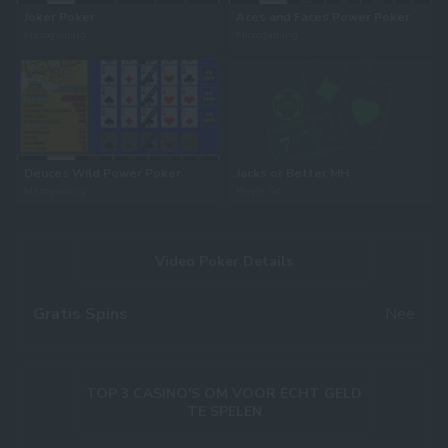
Joker Poker
Aces and Faces Power Poker
Microgaming
Microgaming
Deuces Wild Power Poker
Jacks or Better MH
Microgaming
Play'n Go
Video Poker Details
Gratis Spins
Nee
TOP 3 CASINO'S OM VOOR ECHT GELD
TE SPELEN