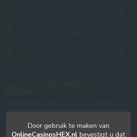
N.v.t.
1
N.v.t.
2
N.v.t.
3
ALL ACES POKER OVERZICHT EN
ERVARING
Microgaming video poker bestaat in vele varianten. Eén van
die video poker spellen is het All Aces Poker spel. Dit is
een leuke variant op het traditionele online video poker
spel. In dit spel draait alles om de azen. Ben je toe aan een
Door gebruik te maken van
nieuwe variant van online video poker, dan is dit spel echte
OnlineCasinosHEX.nl
bevestigt u dat
aanrader. Je kunt het spel namelijk al spelen voor een