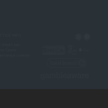
TTIGE INFO
 Werkt een
ine Casino
erlandse Licentie
EL UITBETALENDE CASINOS