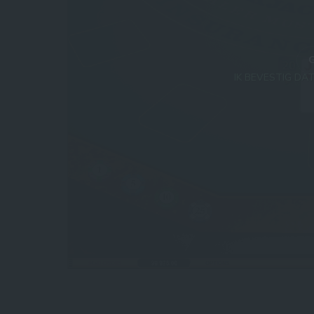
G
IK BEVESTIG DAT