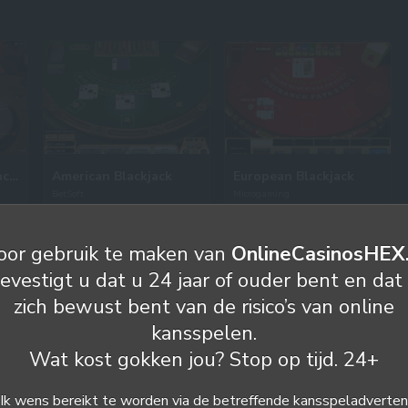
Platinum VIP Live Blackjack
American Blackjack
European Blackjack
BetSoft
Microgaming
oor gebruik te maken van
OnlineCasinosHEX.
ERZICHT EN ERVARING
evestigt u dat u 24 jaar of ouder bent en dat
g blackjack een leuke variant gemaakt onder de naam Classic
zich bewust bent van de risico’s van online
in het online casino spelen met een inzet tussen de 2 euro en
kansspelen.
ck Gold casino spel de moeite waard door de mooie grafische
Wat kost gokken jou? Stop op tijd. 24+
ld van Microgaming gelden lijken erg op het Europese online
Ik wens bereikt te worden via de betreffende kansspeladverten
 dit spel echter maar met één set kaarten gespeeld. Ook kun je