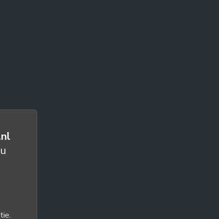
nl
 u
tie.