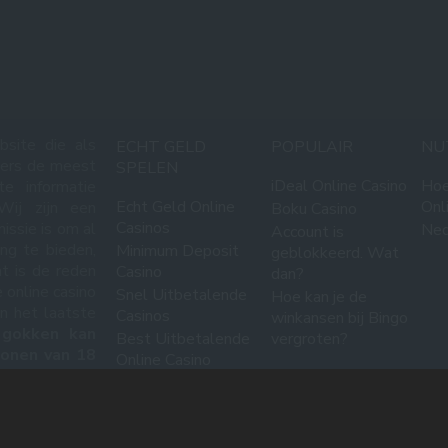
site die als
ECHT GELD
POPULAIR
NU
kers de meest
SPELEN
iDeal Online Casino
Hoe
e informatie
Echt Geld Online
Onl
Wij zijn een
Boku Casino
Casinos
issie is om al
Ned
Account is
ing te bieden,
Minimum Deposit
geblokkeerd. Wat
at is de reden
Casino
dan?
online casino
Snel Uitbetalende
Hoe kan je de
n het laatste
Casinos
winkansen bij Bingo
 gokken kan
Best Uitbetalende
vergroten?
sonen van 18
Online Casino
GELD ONLINE CASINOS
MINIMUM DEPOSIT CASINO
SN