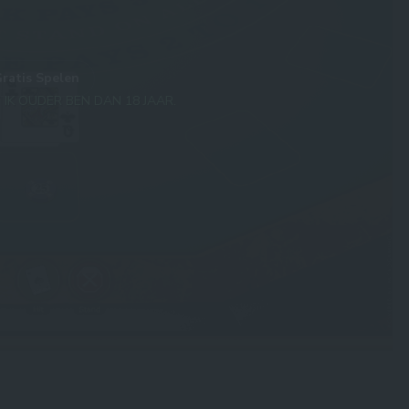
ratis Spelen
 IK OUDER BEN DAN 18 JAAR.