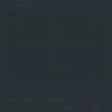
spelen.
NIET BESCHIKBAAR OP MOBIELE APPARATEN
IK BEVESTIG DAT IK OUDER BEN DAN 18 JAAR.
WAT SPEEL JE HIERNA?