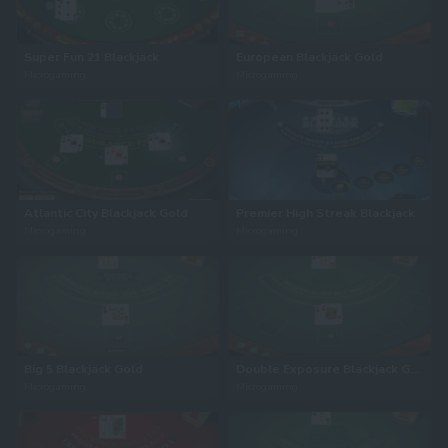
Super Fun 21 Blackjack
European Blackjack Gold
Microgaming
Microgaming
Atlantic City Blackjack Gold
Premier High Streak Blackjack
Microgaming
Microgaming
Big 5 Blackjack Gold
Double Exposure Blackjack Gold
Microgaming
Microgaming