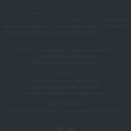
expertise en passie te delen. Dat is de reden waarom je op
CasinoHEX betrouwbare en objectieve online casino reviews,
bonusvoorwaarden, de nieuwste spellen en het laatste
nieuws van de online gokmarkt vindt.
Let op: gokken kan
verslavend zijn en is alleen bedoeld voor personen van
18 jaar en ouder. Speel verantwoordelijk!
ECHT GELD SPELEN
Echt Geld Online Casinos
Minimum Deposit Casino
Snel Uitbetalende Casinos
Best Uitbetalende Online Casino
POPULAIR
iDeal Online Casino
Boku Casino
Account is geblokkeerd. Wat dan?
Hoe kan je de winkansen bij Bingo vergroten?
NUTTIGE INFO
Hoe Werkt een Online Casino
Nederlandse Licentie