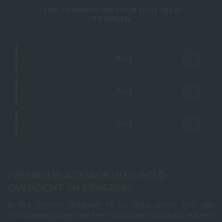
TOP 3 CASINO'S OM VOOR ECHT GELD
TE SPELEN
N.v.t.
1
N.v.t.
2
N.v.t.
3
PREMIER BLACKJACK HI LO GOLD
OVERZICHT EN ERVARING
In het Premier Blackjack Hi Lo Gold casino spel van
Microgaming kun je naast het traditionele blackjack ook een