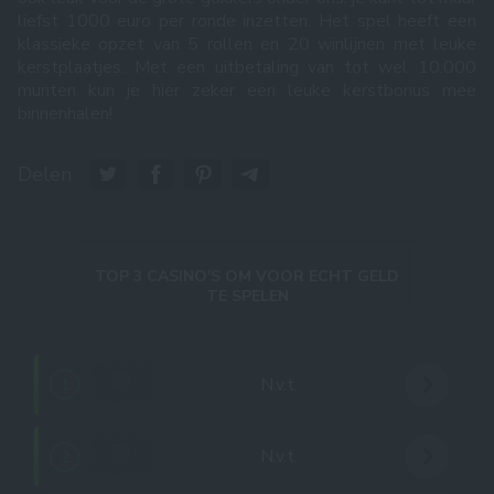
liefst 1000 euro per ronde inzetten. Het spel heeft een
klassieke opzet van 5 rollen en 20 winlijnen met leuke
kerstplaatjes. Met een uitbetaling van tot wel 10.000
munten kun je hier zeker een leuke kerstbonus mee
binnenhalen!
Delen
TOP 3 CASINO'S OM VOOR ECHT GELD
TE SPELEN
N.v.t.
1
N.v.t.
2