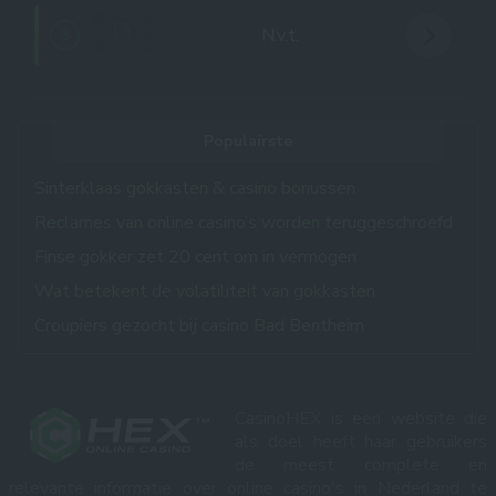
N.v.t.
3
Populairste
Sinterklaas gokkasten & casino bonussen
Reclames van online casino’s worden teruggeschroefd
Finse gokker zet 20 cent om in vermogen
Wat betekent de volatiliteit van gokkasten
Croupiers gezocht bij casino Bad Bentheim
CasinoHEX is een website die
als doel heeft haar gebruikers
de meest complete en
relevante informatie over online casino's in Nederland te