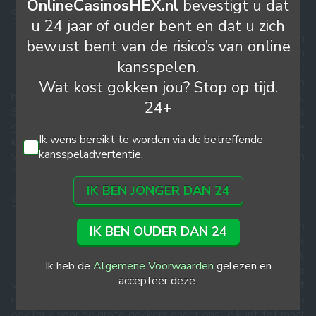
OnlineCasinosHEX.nl
bevestigt u dat
SECRET SANTA VAN MICROGAMING
u 24 jaar of ouder bent en dat u zich
De Secret Santa gokkast van
bewust bent van de risico’s van online
Microgaming heeft zeker een
kansspelen.
geheim voor je in petto: deze
video gokkast met vijf rollen
Wat kost gokken jou? Stop op tijd.
heeft 4 rijen met symbolen en dus vele wincombinaties.
24+
Secret Santa is een echte aanrader onder de kerstmis
gokkasten, al was het alleen al vanwege de vrolijke
Ik wens bereikt te worden via de betreffende
kerstmuziek die op de achtergrond gedraaid wordt. Houd je
kansspeladvertentie.
van kerstmis gokkasten, dan moet je deze topper van
Microgaming zeker uitproberen!
IK BEN JONGER DAN 24
SANTA SURPRISE VAN PLAYTECH
Playtech´s Santa Surprise is een
IK BEN OUDER DAN 24
van de kerst gokkasten die je ook
met weinig inzet kunt spelen.
Ik heb de
Algemene Voorwaarden
gelezen en
Deze online gokkast is daarmee
accepteer deze.
voor iedere speler bereikbaar. Speel vanaf slechts 1 cent
mee en win leuke cadeaus voor de feestdagen. Overigens
ook leuk voor de grote gokkers onder ons: je kunt tot maar