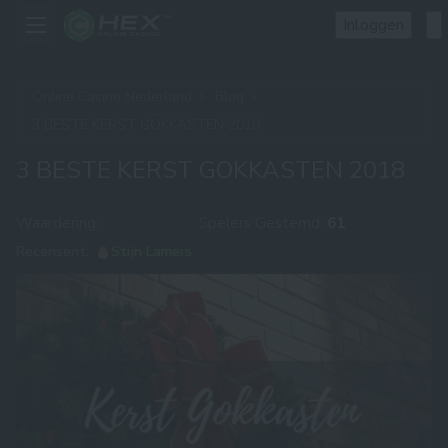
Inloggen
Online Casino Nederland
Blog
3 BESTE KERST GOKKASTEN 2018
3 BESTE KERST GOKKASTEN 2018
Waardering:
Spelers Gestemd:
61
Recensent:
Stijn Lamers