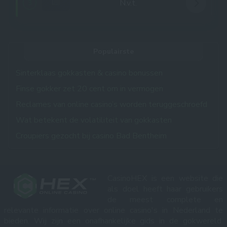
N.v.t.
3
Populairste
Sinterklaas gokkasten & casino bonussen
Finse gokker zet 20 cent om in vermogen
Reclames van online casino’s worden teruggeschroefd
Wat betekent de volatiliteit van gokkasten
Croupiers gezocht bij casino Bad Bentheim
CasinoHEX is een website die
als doel heeft haar gebruikers
de meest complete en
relevante informatie over online casino's in Nederland te
bieden. Wij zijn een onafhankelijke gids in de gokwereld.