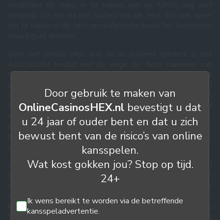
creditcard de chips in te kopen aan de tafels nog niet
mogelijk zijn tot na het succes van de test. Dit ook weer
om te kijken of de test op realistische basis het investeren
waard gaat worden.
Door het corona virus wat nu de planeet teistert, is het
Australische bedrijf niet de enige die deze manieren van
financieren aan het bekijken is. De strip in Nevada heeft al
enige testen weten te doorstaan en zal nog verder ingaan
Door gebruik te maken van
op de nieuwe manier van “on table payment”, wat “aan
OnlineCasinosHEX.nl
bevestigt u dat
tafel betaling” betekend. Voor nu lijken de testen positief
voor het casino. Wat de gevolgen zijn voor de verslaafde,
u 24 jaar of ouder bent en dat u zich
nog niet gevonden spelers, die de tafels nu niet meer
bewust bent van de risico’s van online
hoeven af te staan, is nog niet duidelijk en alleen de tijd zal
dit uit moeten wijzen.
kansspelen.
Wat kost gokken jou? Stop op tijd.
Al met al is het goed dat de technieken niet stil blijven
staan voor de inkomstenbronnen van veel steden. Nu men
24+
de tafel niet meer hoeft te verlaten, is de wil om verder te
spelen groter dan tevoren, wat niet alleen de casino’s veel
Ik wens bereikt te worden via de betreffende
kan opleveren, maar ook de spelers, die nu niet meer de
kansspeladvertentie.
tafel hoeven af te staan. Het is en blijft voor een groot