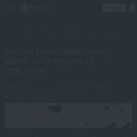
Inloggen
Online Casino Nederland
Blog
Contactloos pokerchips kopen: Nachtmerrie of geschenk?
CONTACTLOOS POKERCHIPS
KOPEN: NACHTMERRIE OF
GESCHENK?
Waardering:
Spelers Gestemd:
99
Recensent:
Stijn Lamers