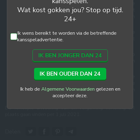
kansspelen.
Dat de aanvrager in de Europese Unie, of de Europese
Wat kost gokken jou? Stop op tijd.
Economische Ruimte zich moeten bevinden, indien dit
nog niet het geval is dient een vestiging aanwezig te zijn
24+
in dit gebied.
Daarnaast moet de aanbieder een aanspreekbare
Ik wens bereikt te worden via de betreffende
deskundige hebben op het gebied van kansspel
kansspeladvertentie.
verslaving en verslavingspreventie.
Als derde minimale eis dient de aanvrager op
IK BEN JONGER DAN 24
betrouwbaarheid worden getoetst en dus een
integriteitsbeoordeling hebben gehad.
IK BEN OUDER DAN 24
Als slotsom van deze vergunningsverlening dient de
aanvrager een bedrag van minimaal EUR 45.000 af te
Ik heb de
Algemene Voorwaarden
gelezen en
dragen, waardoor deze markt zeer beperkt zal gaan
accepteer deze.
worden.
De feitelijke uitvoering van en vergunning verlening zal
plaats gaan vinden per 1 juli 2021.
Delen