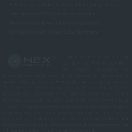
Reclames van online casino’s worden teruggeschroefd
Finse gokker zet 20 cent om in vermogen
Wat betekent de volatiliteit van gokkasten
Croupiers gezocht bij casino Bad Bentheim
CasinoHEX is een website die
als doel heeft haar gebruikers
de meest complete en
relevante informatie over online casino's in Nederland te
bieden. Wij zijn een onafhankelijke gids in de gokwereld.
Onze primaire missie is om al onze lezers een veilige en
professionele gokervaring te bieden, door onze kennis,
expertise en passie te delen. Dat is de reden waarom je op
CasinoHEX betrouwbare en objectieve online casino reviews,
bonusvoorwaarden, de nieuwste spellen en het laatste
nieuws van de online gokmarkt vindt.
Let op: gokken kan
verslavend zijn en is alleen bedoeld voor personen van
18 jaar en ouder. Speel verantwoordelijk!