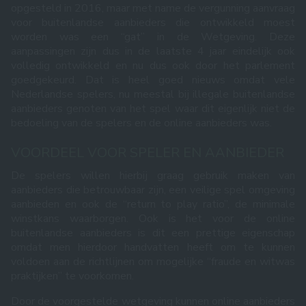
opgesteld in 2016, maar met name de vergunning aanvraag
voor buitenlandse aanbieders die ontwikkeld moest
worden was een “gat” in de Wetgeving. Deze
aanpassingen zijn dus in de laatste 4 jaar eindelijk ook
volledig ontwikkeld en nu dus ook door het parlement
goedgekeurd. Dat is heel goed nieuws omdat vele
Nederlandse spelers, nu meestal bij illegale buitenlandse
aanbieders genoten van het spel waar dit eigenlijk niet de
bedoeling van de spelers en de online aanbieders was.
VOORDEEL VOOR SPELER EN AANBIEDER
De spelers willen hierbij graag gebruik maken van
aanbieders die betrouwbaar zijn, een veilige spel omgeving
aanbieden en ook de “return to play ratio”, de minimale
winstkans waarborgen. Ook is het voor de online
buitenlandse aanbieders is dit een prettige eigenschap
omdat men hierdoor handvatten heeft om te kunnen
voldoen aan de richtlijnen om mogelijke “fraude en witwas
praktijken” te voorkomen.
Door de voorgestelde wetgeving kunnen online aanbieders