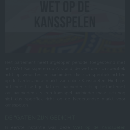
Het parlement heeft afgelopen periode toegestemd met
het Wet Kansspelen op Afstand, de wet die zich specifiek
richt op websites en aanbieders die zich specifiek richten
op de Nederlandse markt van online Kansspelen. Hierbij is
het meest lastige dat een aanbieder zich op het internet
kan aanbieden als een kansspel aanbieder maar zich nog
niet dus specifiek richt op de Nederlandse markt voor
kansspelen.
DE “GATEN ZIJN GEDICHT”
In eerste instantie was deze
Wet op de Kansspelen