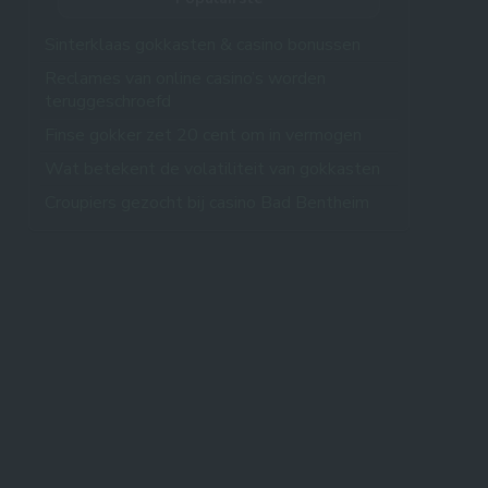
Sinterklaas gokkasten & casino bonussen
Reclames van online casino’s worden
teruggeschroefd
Finse gokker zet 20 cent om in vermogen
Wat betekent de volatiliteit van gokkasten
Croupiers gezocht bij casino Bad Bentheim