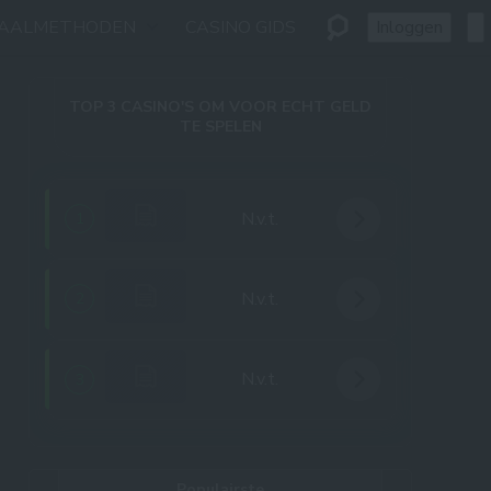
AALMETHODEN
CASINO GIDS
Inloggen
TOP 3 CASINO'S OM VOOR ECHT GELD
TE SPELEN
N.v.t.
1
N.v.t.
2
N.v.t.
3
Populairste