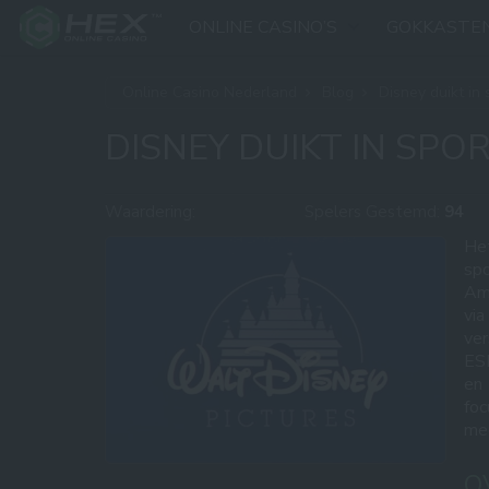
ONLINE CASINO’S
GOKKASTE
Online Casino Nederland
Blog
Disney duikt i
DISNEY DUIKT IN S
Waardering:
Spelers Gestemd:
94
Het
sp
Ame
via
ve
ESP
en 
foc
mee
O