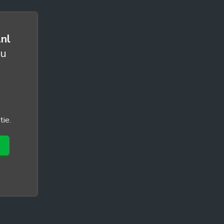
nl
 u
tie.
4