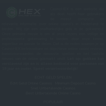
CasinoHEX is een website die
als doel heeft haar gebruikers
de meest complete en
relevante informatie over online casino's in Nederland te
bieden. Wij zijn een onafhankelijke gids in de gokwereld.
Onze primaire missie is om al onze lezers een veilige en
professionele gokervaring te bieden, door onze kennis,
expertise en passie te delen. Dat is de reden waarom je op
CasinoHEX betrouwbare en objectieve online casino reviews,
bonusvoorwaarden, de nieuwste spellen en het laatste
nieuws van de online gokmarkt vindt.
Let op: gokken kan
verslavend zijn en is alleen bedoeld voor personen van
18 jaar en ouder. Speel verantwoordelijk!
ECHT GELD SPELEN
Echt Geld Online Casinos
Minimum Deposit Casino
Snel Uitbetalende Casinos
Best Uitbetalende Online Casino
POPULAIR