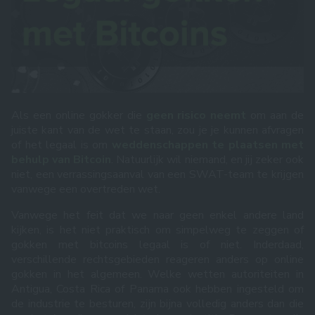
Als een online gokker die
geen risico neemt
om aan de
juiste kant van de wet te staan, zou je je kunnen afvragen
of het legaal is om
weddenschappen te plaatsen met
behulp van Bitcoin
. Natuurlijk wil niemand, en jij zeker ook
niet, een verrassingsaanval van een SWAT-team te krijgen
vanwege een overtreden wet.
Vanwege het feit dat we naar geen enkel andere land
kijken, is het niet praktisch om simpelweg te zeggen of
gokken met bitcoins legaal is of niet. Inderdaad,
verschillende rechtsgebieden reageren anders op online
gokken in het algemeen. Welke wetten autoriteiten in
Antigua, Costa Rica of Panama ook hebben ingesteld om
de industrie te besturen, zijn bijna volledig anders dan die