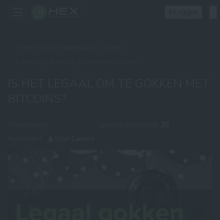
Inloggen
Online Casino Nederland
Blog
Is het legaal om te gokken met bitcoins?
IS HET LEGAAL OM TE GOKKEN MET
BITCOINS?
Waardering:
Spelers Gestemd:
35
Recensent:
Stijn Lamers