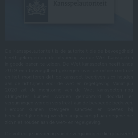
De Kansspelautoriteit is de autoriteit die de bevoegdheid
heeft gekregen om de uitvoering van de Wet Kansspelen
in goede banen te leiden. De Wet kansspelen heeft sinds
2019 een bevoegdheid gekregen over de online controle
en het monitoren dat de kansspel bedrijven zich houden
aan de richtlijnen voor de wet en regelgeving. Vanaf juli
2020 zal de monitoring van de Wet kansspelen nog
stringenter kunnen worden gemonitord doordat er
vergunningen worden verstrekt aan de bevoegde bedrijven.
Hierdoor kunnen stevigere sancties en boetes bij
herhaaldelijk gedrag worden uitgevaardigd aan degene die
zich niet houden aan de wet- en regelgeving.
De volledige uitvoering van de vergunningen die gebaseerd