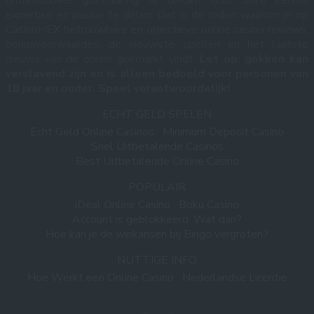
professionele gokervaring te bieden, door onze kennis,
expertise en passie te delen. Dat is de reden waarom je op
CasinoHEX betrouwbare en objectieve online casino reviews,
bonusvoorwaarden, de nieuwste spellen en het laatste
nieuws van de online gokmarkt vindt.
Let op: gokken kan
verslavend zijn en is alleen bedoeld voor personen van
18 jaar en ouder. Speel verantwoordelijk!
ECHT GELD SPELEN
Echt Geld Online Casinos
Minimum Deposit Casino
Snel Uitbetalende Casinos
Best Uitbetalende Online Casino
POPULAIR
iDeal Online Casino
Boku Casino
Account is geblokkeerd. Wat dan?
Hoe kan je de winkansen bij Bingo vergroten?
NUTTIGE INFO
Hoe Werkt een Online Casino
Nederlandse Licentie