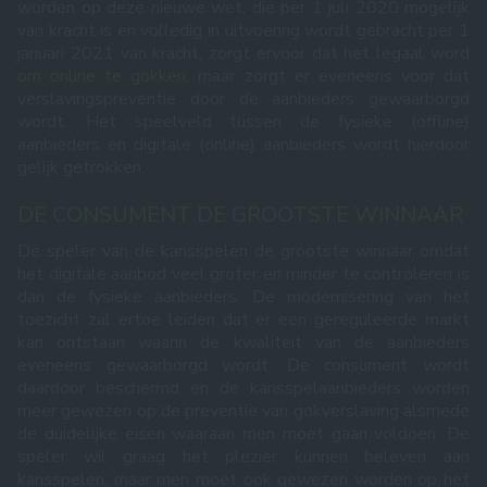
worden op deze nieuwe wet, die per 1 juli 2020 mogelijk
van kracht is en volledig in uitvoering wordt gebracht per 1
januari 2021 van kracht, zorgt ervoor dat het legaal word
om online te gokken
, maar zorgt er eveneens voor dat
verslavingspreventie door de aanbieders gewaarborgd
wordt. Het speelveld tussen de fysieke (offline)
aanbieders en digitale (online) aanbieders wordt hierdoor
gelijk getrokken.
DE CONSUMENT DE GROOTSTE WINNAAR
De speler van de kansspelen de grootste winnaar omdat
het digitale aanbod veel groter en minder te controleren is
dan de fysieke aanbieders. De modernisering van het
toezicht zal ertoe leiden dat er een gereguleerde markt
kan ontstaan waarin de kwaliteit van de aanbieders
eveneens gewaarborgd wordt. De consument wordt
daardoor beschermd en de kansspelaanbieders worden
meer gewezen op de preventie van gokverslaving alsmede
de duidelijke eisen waaraan men moet gaan voldoen. De
speler wil graag het plezier kunnen beleven aan
kansspelen, maar men moet ook gewezen worden op het