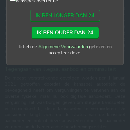
kansspeladvertentie.
De kansspel autoriteit heeft ook maatregelen en aandacht
gegeven om met name de korte termijn spelen te
IK BEN JONGER DAN 24
ontmoedigen waardoor het “korte termijn denken” en de
aandrang en adrenaline die bij deze spelen wordt
IK BEN OUDER DAN 24
aangemaakt te verkleinen. De korte tijd om winst te
maken of verlies te krijgen zijn groot en geven extra risico
om hoge verliezen in korte termijn te realiseren. De
Ik heb de
Algemene Voorwaarden
gelezen en
aanbieders moeten daarom verslavingszorg bij deze spelen
accepteer deze.
treffen om te zorgen dat deze risico’s minimaal zijn.
Tegengaan van illegaal aanbod en criminaliteit
De meest verstrekkende gevolgen worden per 1 januari
2021 getroffen doordat de kansspel autoriteit de
bevoegdheid heeft om vergunningen te verlenen aan de
diverse fysieke, maar nu ook digitale aanbieders. Deze
vergunning zal waarborgen geven om illegale kansspelen
en criminaliteit bij deze kansspelen te verminderen. De
consument krijgt zicht op de status van de kansspel
aanbieder en ook of deze activiteiten door de aanbieder
voldoen aan de Nederlandse beschermingsrechten.