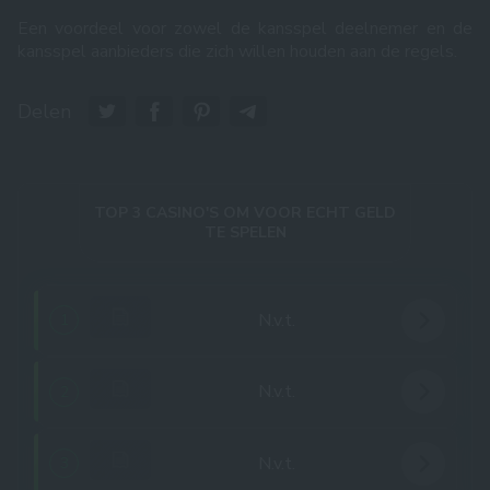
Een voordeel voor zowel de kansspel deelnemer en de
kansspel aanbieders die zich willen houden aan de regels.
Delen
TOP 3 CASINO'S OM VOOR ECHT GELD
TE SPELEN
N.v.t.
1
N.v.t.
2
N.v.t.
3