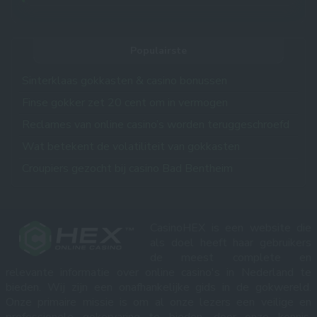
Populairste
Sinterklaas gokkasten & casino bonussen
Finse gokker zet 20 cent om in vermogen
Reclames van online casino’s worden teruggeschroefd
Wat betekent de volatiliteit van gokkasten
Croupiers gezocht bij casino Bad Bentheim
CasinoHEX is een website die
als doel heeft haar gebruikers
de meest complete en
relevante informatie over online casino's in Nederland te
bieden. Wij zijn een onafhankelijke gids in de gokwereld.
Onze primaire missie is om al onze lezers een veilige en