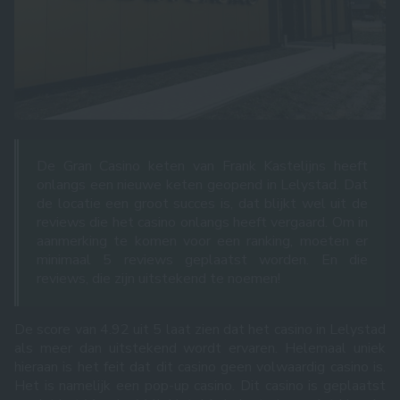
De Gran Casino keten van Frank Kastelijns heeft
onlangs een nieuwe keten geopend in Lelystad. Dat
de locatie een groot succes is, dat blijkt wel uit de
reviews die het casino onlangs heeft vergaard. Om in
aanmerking te komen voor een ranking, moeten er
minimaal 5 reviews geplaatst worden. En die
reviews, die zijn uitstekend te noemen!
De score van 4.92 uit 5 laat zien dat het casino in Lelystad
als meer dan uitstekend wordt ervaren. Helemaal uniek
hieraan is het feit dat dit casino geen volwaardig casino is.
Het is namelijk een pop-up casino. Dit casino is geplaatst