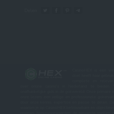
Delen
CasinoHEX is een web
doel heeft haar gebrui
complete en relevant
over online casino's in Nederland te bieden. 
onafhankelijke gids in de gokwereld. Onze primaire m
onze lezers een veilige en professionele gokervar
door onze kennis, expertise en passie te delen. D
waarom je op CasinoHEX betrouwbare en objectieve 
reviews, bonusvoorwaarden, de nieuwste spellen e