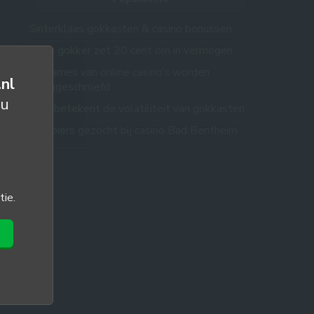
Sinterklaas gokkasten & casino bonussen
Finse gokker zet 20 cent om in vermogen
Reclames van online casino’s worden
nl
teruggeschroefd
 u
Wat betekent de volatiliteit van gokkasten
Croupiers gezocht bij casino Bad Bentheim
tie.
4