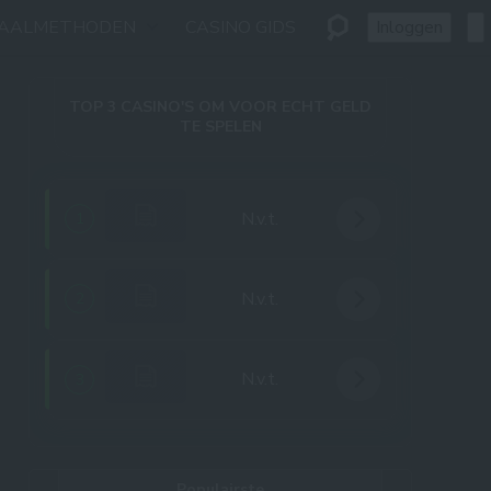
AALMETHODEN
CASINO GIDS
Inloggen
TOP 3 CASINO'S OM VOOR ECHT GELD
TE SPELEN
N.v.t.
1
N.v.t.
2
N.v.t.
3
Populairste