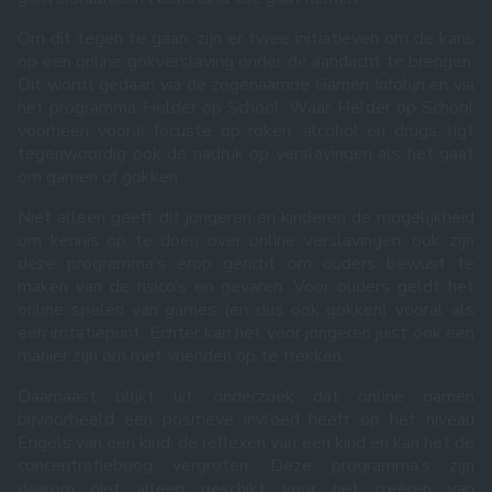
Om dit tegen te gaan, zijn er twee initiatieven om de kans
op een online gokverslaving onder de aandacht te brengen.
Dit wordt gedaan via de zogenaamde Gamen Infolijn en via
het programma
Helder op School
. Waar Helder op School
voorheen vooral focuste op roken, alcohol en drugs, ligt
tegenwoordig ook de nadruk op verslavingen als het gaat
om gamen of gokken.
Niet alleen geeft dit jongeren en kinderen de mogelijkheid
om kennis op te doen over online verslavingen, ook zijn
deze programma’s erop gericht om ouders bewust te
maken van de
risico’s en gevaren
. Voor ouders geldt het
online spelen van games (en dus ook gokken) vooral als
een irritatiepunt. Echter kan het voor jongeren juist ook een
manier zijn om met vrienden op te trekken.
Daarnaast blijkt uit onderzoek dat online gamen
bijvoorbeeld een positieve invloed heeft op het niveau
Engels van een kind, de reflexen van een kind en kan het de
concentratieboog vergroten. Deze programma’s zijn
daarom niet alleen geschikt voor het creëren van