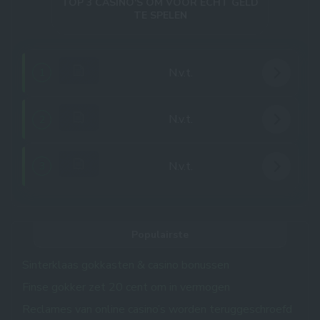
TOP 3 CASINO'S OM VOOR ECHT GELD
TE SPELEN
N.v.t.
1
N.v.t.
2
N.v.t.
3
Populairste
Sinterklaas gokkasten & casino bonussen
Finse gokker zet 20 cent om in vermogen
Reclames van online casino’s worden teruggeschroefd