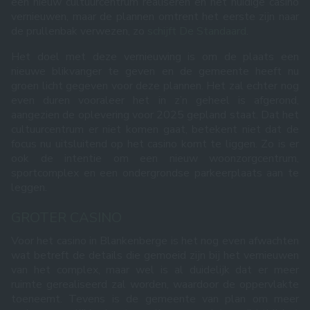
een nieuw cultuurcentrum realiseren en het huidige casino
vernieuwen, maar de plannen omtrent het eerste zijn naar
de prullenbak verwezen, zo
schijft De Standaard
.
Het doel met deze vernieuwing is om de plaats een
nieuwe blikvanger te geven en de gemeente heeft nu
groen licht gegeven voor deze plannen. Het zal echter nog
even duren vooraleer het in z’n geheel is afgerond,
aangezien de oplevering voor 2025 gepland staat. Dat het
cultuurcentrum er niet komen gaat, betekent niet dat de
focus nu uitsluitend op het casino komt te liggen. Zo is er
ook de intentie om een nieuw woonzorgcentrum,
sportcomplex en een ondergrondse parkeerplaats aan te
leggen.
GROTER CASINO
Voor het casino in Blankenberge is het nog even afwachten
wat betreft de details die gemoeid zijn bij het vernieuwen
van het complex, maar wel is al duidelijk dat er meer
ruimte gerealiseerd zal worden, waardoor de oppervlakte
toeneemt. Tevens is de gemeente van plan om meer