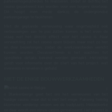
parkeermogelijkheden te realiseren, zodat er dichtbij het
casino geparkeerd kan worden voor een hogere doorloop.
Dit hoopt men mede dankzij de ondergrondse
parkeergarage te faciliteren.
Met de geplande vernieuwing waar ongetwijfeld ook
verbouwingen aan te pas zullen komen, is het even de
vraag wat het directe effect voor het casino is. Naar
verwachting zal het casino open blijven, maar met zo hier
en daar beperkingen, zodat de werkzaamheden verricht
kunnen worden. Desalniettemin is het wachten tot
specifieke details bekend worden gemaakt. Hetzelfde
geldt voor informatie over de start van het project, wat
eveneens in nevelen is gehuld.
NIET DE ENIGE BOUWWERKZAAMHEDEN
I
n Blankenberge gaat het om het vernieuwen van het
huidige casino, maar dat is niet het enige. Pakweg twintig
kilometer verderop vinden we de badplaats Middelkerke
en daar wordt een nieuw casino gerealiseerd. Het project is