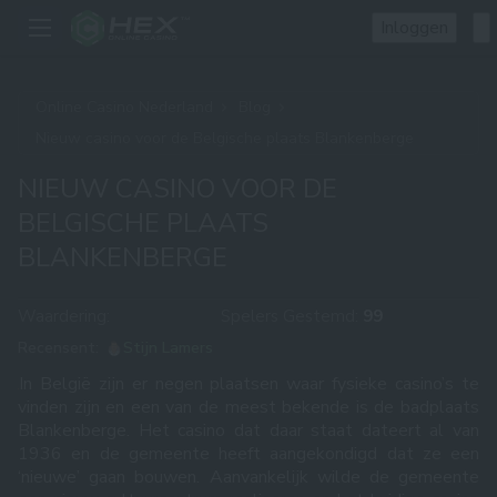
Inloggen
Online Casino Nederland
Blog
Nieuw casino voor de Belgische plaats Blankenberge
NIEUW CASINO VOOR DE
BELGISCHE PLAATS
BLANKENBERGE
Waardering:
Spelers Gestemd:
99
Recensent:
Stijn Lamers
In België zijn er negen plaatsen waar fysieke casino’s te
vinden zijn en een van de meest bekende is de badplaats
Blankenberge. Het casino dat daar staat dateert al van
1936 en de gemeente heeft aangekondigd dat ze een
‘nieuwe’ gaan bouwen. Aanvankelijk wilde de gemeente