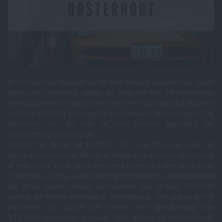
In Oosterhout hebben ze er een nieuwe miljonair bij. Sinds
afgelopen zaterdag, nadat de man via het Miljoenenspel
een miljoen netto won, heeft men er in Oosterhout dus een
miljonair bij. Het prijzengeld is daarnaast belastingvrij. De
identiteit van de man is niet bekend gemaakt ter
bescherming van de man.
Brabant is, zeker de laatste tijd, toch de plek waar de
grote prijzen vallen
. Nadat er afgelopen juni een vrouw ook
al een grote smak geld won met daarnaast een auto in de
Postcode Loterij, waren er nog drie andere straatgenoten
die in de prijzen vielen. Altezamen viel er dus 150.000
euro in de Rembrandtlaan in Oosterhout. Ook waren er vijf
personen uit Breda die samen een geldbedrag van
112.500 opstreken in maart. Niet alleen bij de Postcode