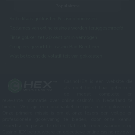
Populairste
Sinterklaas gokkasten & casino bonussen
Reclames van online casino’s worden teruggeschroefd
Finse gokker zet 20 cent om in vermogen
Croupiers gezocht bij casino Bad Bentheim
Wat betekent de volatiliteit van gokkasten
CasinoHEX is een website die
als doel heeft haar gebruikers
de meest complete en
relevante informatie over online casino's in Nederland te
bieden. Wij zijn een onafhankelijke gids in de gokwereld.
Onze primaire missie is om al onze lezers een veilige en
professionele gokervaring te bieden, door onze kennis,
expertise en passie te delen. Dat is de reden waarom je op
CasinoHEX betrouwbare en objectieve online casino reviews,