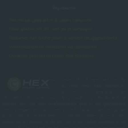
Populairste
Sinterklaas gokkasten & casino bonussen
Finse gokker zet 20 cent om in vermogen
Reclames van online casino’s worden teruggeschroefd
Wat betekent de volatiliteit van gokkasten
Croupiers gezocht bij casino Bad Bentheim
CasinoHEX is een website die
als doel heeft haar gebruikers
de meest complete en
relevante informatie over online casino's in Nederland te
bieden. Wij zijn een onafhankelijke gids in de gokwereld.
Onze primaire missie is om al onze lezers een veilige en
professionele gokervaring te bieden, door onze kennis,
expertise en passie te delen. Dat is de reden waarom je op
CasinoHEX betrouwbare en objectieve online casino reviews,