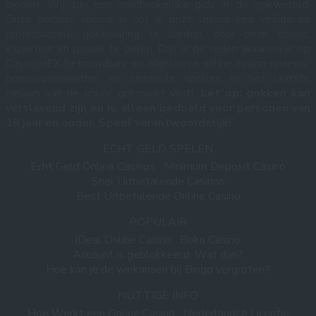
bieden. Wij zijn een onafhankelijke gids in de gokwereld.
Onze primaire missie is om al onze lezers een veilige en
professionele gokervaring te bieden, door onze kennis,
expertise en passie te delen. Dat is de reden waarom je op
CasinoHEX betrouwbare en objectieve online casino reviews,
bonusvoorwaarden, de nieuwste spellen en het laatste
nieuws van de online gokmarkt vindt.
Let op: gokken kan
verslavend zijn en is alleen bedoeld voor personen van
18 jaar en ouder. Speel verantwoordelijk!
ECHT GELD SPELEN
Echt Geld Online Casinos
Minimum Deposit Casino
Snel Uitbetalende Casinos
Best Uitbetalende Online Casino
POPULAIR
iDeal Online Casino
Boku Casino
Account is geblokkeerd. Wat dan?
Hoe kan je de winkansen bij Bingo vergroten?
NUTTIGE INFO
Hoe Werkt een Online Casino
Nederlandse Licentie