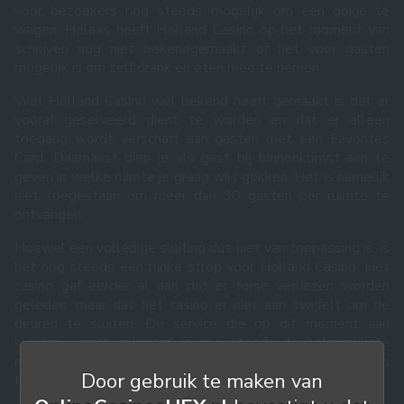
voor bezoekers nog steeds mogelijk om een gokje te
wagen. Helaas heeft Holland Casino op het moment van
schrijven nog niet bekendgemaakt of het voor gasten
mogelijk is om zelf drank en eten mee te nemen.
Wat Holland Casino wél bekend heeft gemaakt is dat er
vooraf geserveerd dient te worden en dat er alleen
toegang wordt verschaft aan gasten met een Favorites
Card. Daarnaast dien je als gast bij binnenkomst aan te
geven in welke ruimte je graag wilt gokken. Het is namelijk
niet toegestaan om méér dan 30 gasten per ruimte te
ontvangen.
Hoewel een volledige sluiting dus niet van toepassing is, is
het nog steeds een flinke strop voor Holland Casino. Het
casino gaf eerder al aan dat er forse verliezen worden
geleden, maar dat het casino er niet aan twijfelt om de
deuren te sluiten. De service die op dit moment aan
klanten wordt geleverd is nog steeds de belangrijkste
reden voor het openblijven van de vele casino’s in
Door gebruik te maken van
Nederland.