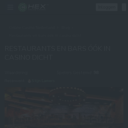
Inloggen
Online Casino Nederland
Blog
Restaurants en bars óók in casino dicht
RESTAURANTS EN BARS ÓÓK IN
CASINO DICHT
Waardering:
Spelers Gestemd:
98
Recensent:
Stijn Lamers