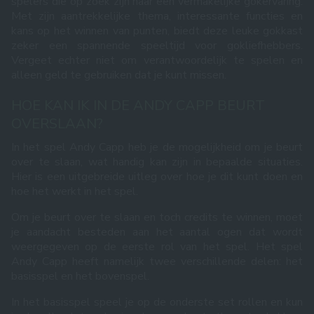
spelers die op zoek zijn naar een vermakelijke gokervaring.
Met zijn aantrekkelijke thema, interessante functies en
kans op het winnen van punten, biedt deze leuke gokkast
zeker een spannende speeltijd voor gokliefhebbers.
Vergeet echter niet om verantwoordelijk te spelen en
alleen geld te gebruiken dat je kunt missen.
HOE KAN IK IN DE ANDY CAPP BEURT
OVERSLAAN?
In het spel Andy Capp heb je de mogelijkheid om je beurt
over te slaan, wat handig kan zijn in bepaalde situaties.
Hier is een uitgebreide uitleg over hoe je dit kunt doen en
hoe het werkt in het spel.
Om je beurt over te slaan en toch credits te winnen, moet
je aandacht besteden aan het aantal ogen dat wordt
weergegeven op de eerste rol van het spel. Het spel
Andy Capp heeft namelijk twee verschillende delen: het
basisspel en het bovenspel.
In het basisspel speel je op de onderste set rollen en kun