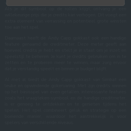
vraagteken-symbool, dat fungeert als een mysterieprijs.
Als je dit symbool op de rollen krijgt, ontvang je een
willekeurige prijs die je credits kan verhogen. Dit voegt een
extra element van verrassing en potentieel grote winsten
toe aan het spel.
Daarnaast heeft de Andy Capp gokkast ook een handige
feature genaamd de creditmeter. Deze meter geeft aan
hoeveel credits je hebt en stelt je in staat om je inzet en
speelstijl te beheren. Je kunt je credits gebruiken om in te
zetten en te proberen meer te winnen, maar zorg ervoor
dat je verstandig speelt en binnen je budget blijft.
Al met al biedt de Andy Capp gokkast van Simbat een
leuke en opwindende gokervaring. Met zijn credits winnen
op het basisspel van even getallen, interessante features
zoals het vraagteken-symbool en de handige creditmeter,
is er genoeg te ontdekken en te genieten tijdens het
spelen. Het spel combineert geluk en strategie op een
boeiende manier, waardoor het aantrekkelijk is voor
spelers van verschillende niveaus.