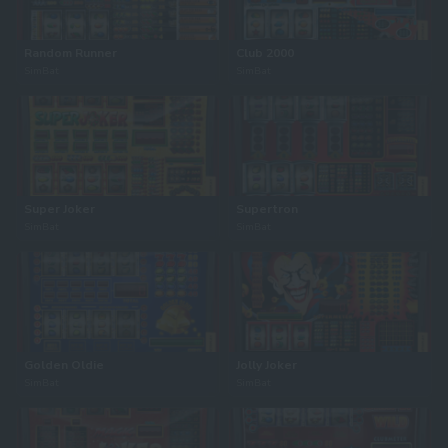
Random Runner
Club 2000
SimBat
SimBat
Super Joker
Supertron
SimBat
SimBat
Golden Oldie
Jolly Joker
SimBat
SimBat