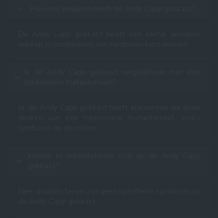
Hoeveel winlijnen heeft de Andy Capp gokkast?
De Andy Capp gokkast heeft een aantal winlijnen
waarop je combinaties van symbolen kunt vormen.
Is de Andy Capp gokkast vergelijkbaar met een
traditionele fruitautomaat?
Ja, de Andy Capp gokkast heeft elementen die doen
denken aan een traditionele fruitautomaat, zoals
symbolen op de rollen.
Komen er dobbelstenen voor op de Andy Capp
gokkast?
Nee, dobbelstenen zijn geen specifieke symbolen op
de Andy Capp gokkast.