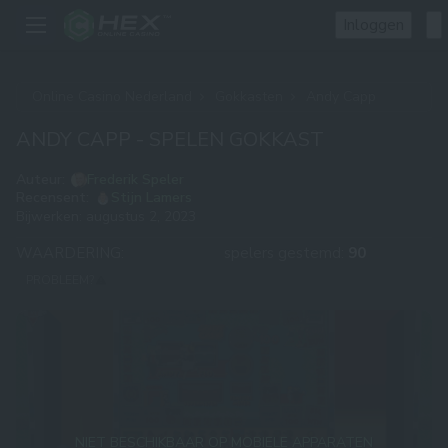
Inloggen
Online Casino Nederland
Gokkasten
Andy Capp
ANDY CAPP - SPELEN GOKKAST
Auteur:
Frederik Speler
Recensent:
Stijn Lamers
Bijwerken:
augustus 2, 2023
WAARDERING:
spelers gestemd:
90
PROBLEEM?
NIET BESCHIKBAAR OP MOBIELE APPARATEN