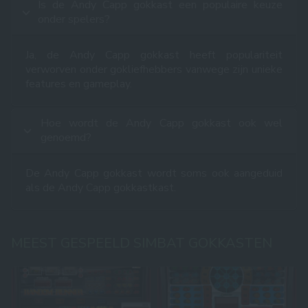
Is de Andy Capp gokkast een populaire keuze
onder spelers?
Ja, de Andy Capp gokkast heeft populariteit
verworven onder gokliefhebbers vanwege zijn unieke
features en gameplay.
Hoe wordt de Andy Capp gokkast ook wel
genoemd?
De Andy Capp gokkast wordt soms ook aangeduid
als de Andy Capp gokkastkast.
MEEST GESPEELD SIMBAT GOKKASTEN