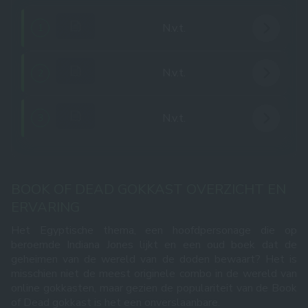
N.v.t.
1
N.v.t.
2
N.v.t.
3
BOOK OF DEAD GOKKAST OVERZICHT EN
ERVARING
Het Egyptische thema, een hoofdpersonage die op
beroemde Indiana Jones lijkt en een oud boek dat de
geheimen van de wereld van de doden bewaart? Het is
misschien niet de meest originele combo in de wereld van
online gokkasten, maar gezien de populariteit van de Book
of Dead gokkast is het een onverslaanbare.