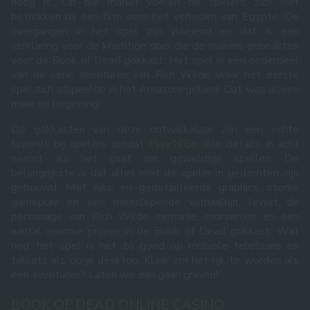
hoog is. Op die manier voelen de spelers zich niet
betrokken bij een film over het verleden van Egypte. De
overgangen in het spel zijn vloeiend en dat is een
verklaring voor de krachtige spel die de makers gebruikten
voor de Book of Dead gokkast. Het spel is een onderdeel
van de serie avonturen van Rich Wilde waar het eerste
spel zich afspeelde in het Amazonegebied. Dat was alleen
maar de beginning!
De gokkasten van deze ontwikkelaar zijn een echte
favoriet bij spelers omdat
Play’N’Go
alle details in acht
neemt als het gaat om geweldige spellen. De
belangrijkste is dat alles met de speler in gedachten zijn
gebouwd. Met rijke en gedetailleerde graphics, sterke
gameplay en een meeslepende verhaallijn, levert de
personage van Rich Wilde sensatie, morserijen en een
aantal enorme prijzen in de Book of Dead gokkast. Wat
nog, het spel is net zo goed op mobiele telefoons en
tablets als op je desktop. Klaar om het rijk te worden als
een avonturier? Laten we dan gaan graven!
BOOK OF DEAD ONLINE CASINO