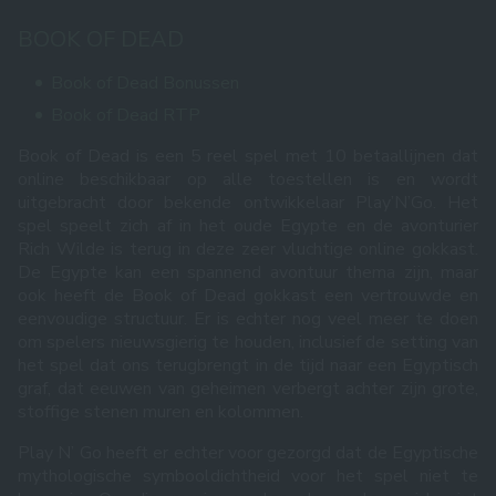
BOOK OF DEAD
Book of Dead Bonussen
Book of Dead RTP
Book of Dead is een 5 reel spel met 10 betaallijnen dat
online beschikbaar op alle toestellen is en wordt
uitgebracht door bekende ontwikkelaar Play’N’Go. Het
spel speelt zich af in het oude Egypte en de avonturier
Rich Wilde is terug in deze zeer vluchtige online gokkast.
De Egypte kan een spannend avontuur thema zijn, maar
ook heeft de Book of Dead gokkast een vertrouwde en
eenvoudige structuur. Er is echter nog veel meer te doen
om spelers nieuwsgierig te houden, inclusief de setting van
het spel dat ons terugbrengt in de tijd naar een Egyptisch
graf, dat eeuwen van geheimen verbergt achter zijn grote,
stoffige stenen muren en kolommen.
Play N’ Go heeft er echter voor gezorgd dat de Egyptische
mythologische symbooldichtheid voor het spel niet te