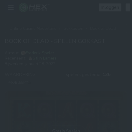
Inloggen
Online Casino Nederland
Gokkasten
Book of Dead
BOOK OF DEAD - SPELEN GOKKAST
Auteur:
Frederik Speler
Recensent:
Stijn Lamers
Bijwerken:
januari 28, 2022
WAARDERING:
spelers gestemd:
136
PROBLEEM?
Gratis Spelen