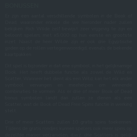
BONUSSEN
Er zijn een aantal verschillende symbolen in de Book of
Dead, waaronder enkele die we hieronder nader zullen
bekijken. Rich Wilde zelf bewijst zeer vrijgevig te zijn en
beloont spelers met x5.000 op hun eerste en grootste
inzet. Naast de heer Wilde zijn er ook drie Egyptische
goden op de rollen vertegenwoordigd, evenals de bekende
kaartpakken.
Dit spel is bijzonder in dat ene symbool, in het gelijknamige
Book. Het heeft dubbele functie als zowel de Wild en
Scatter. Wanneer het dient als een Wild, kan het elk ander
symbool vervangen en meehelpen om winnende
combinaties te vormen. Als er drie of meer Book of Dead
bonus symbolen landt dan zullen ze dienen als een
Scatter, wat de Book of Dead Free Spins functie in werking
stelt.
Drie of meer Scatters zullen 10 gratis spins toekennen.
Tijdens de gratis rondjes kunnen spelers ook meer spins op
dezelfde manier verzamelen, d.w.z. drie Scatters is gelijk