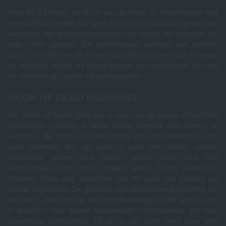
Met 96,21% ligt de RTP van de Book of Dead binnen het
gemiddelde bereik. Dit spel is echter zo populair geworden
vanwege zijn aantrekkingskracht op zowel de gewone als
high roller spelers. De inzetniveaus variëren van slechts
£0.01 tot £50 en de hoge variantie betekent dat, hoewel
de winsten verder uit elkaar liggen, ze ruimhartiger zijn dan
de winsten op lagere variantiespellen.
BOOK OF DEAD ERVARING
De Book of Dead gokkast is een van de beste
Play’N’Go
gokkasten
creaties in deze online wereld. Om samen te
vatten is de Book of Dead online een uitstekende keuze
voor iedereen die op zoek is naar een leuke, snelle,
actievolle online slot game, vooral voor fans van
avontuurlijke films zoals Indiana Jones, Tomb Raider en
Mummy. Bijna alle aspecten van dit spel zijn perfect op
elkaar afgesteld. De graphics zijn gewoonweg prachtig, de
muziek is aanstekelijk en gedenkwaardig, en de speelwijze
is geschikt voor zowel toegewijde schatzoekers als voor
toevallige avonturiers. Of je nu op zoek bent naar een