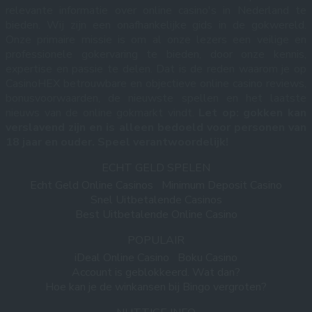
relevante informatie over online casino's in Nederland te
bieden. Wij zijn een onafhankelijke gids in de gokwereld.
Onze primaire missie is om al onze lezers een veilige en
professionele gokervaring te bieden, door onze kennis,
expertise en passie te delen. Dat is de reden waarom je op
CasinoHEX betrouwbare en objectieve online casino reviews,
bonusvoorwaarden, de nieuwste spellen en het laatste
nieuws van de online gokmarkt vindt.
Let op: gokken kan
verslavend zijn en is alleen bedoeld voor personen van
18 jaar en ouder. Speel verantwoordelijk!
ECHT GELD SPELEN
Echt Geld Online Casinos
Minimum Deposit Casino
Snel Uitbetalende Casinos
Best Uitbetalende Online Casino
POPULAIR
iDeal Online Casino
Boku Casino
Account is geblokkeerd. Wat dan?
Hoe kan je de winkansen bij Bingo vergroten?